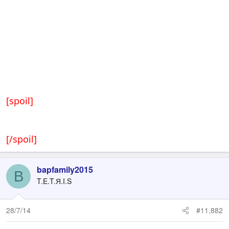
[spoil]
[/spoil]
bapfamily2015
B
T.E.T.Я.I.S
28/7/14
#11,882