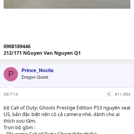
0908189446
212/171 NGuyen Van Nguyen Q1
Prince_Noctis
P
Dragon Quest
28/7/14
#11,884
bộ Call of Duty: Ghosts Prestige Edition PS3 nguyên seal
US, bản đặc biệt nên có cả camera nhé, dành cho ai
thích sưu tầm.
Trọn bộ gồm :
- Đĩa game Call of Duty: Ghost (hộp thiếc)