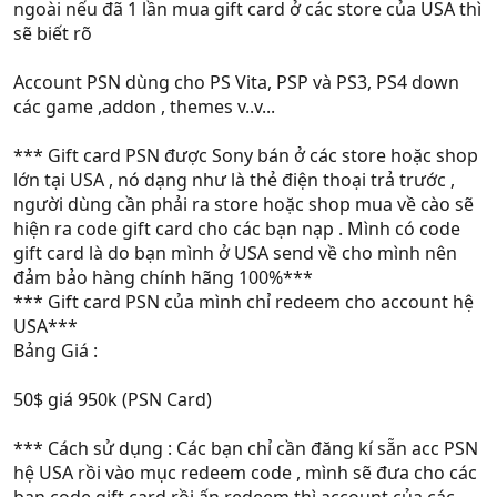
ngoài nếu đã 1 lần mua gift card ở các store của USA thì
sẽ biết rõ
Account PSN dùng cho PS Vita, PSP và PS3, PS4 down
các game ,addon , themes v..v...
*** Gift card PSN được Sony bán ở các store hoặc shop
lớn tại USA , nó dạng như là thẻ điện thoại trả trước ,
người dùng cần phải ra store hoặc shop mua về cào sẽ
hiện ra code gift card cho các bạn nạp . Mình có code
gift card là do bạn mình ở USA send về cho mình nên
đảm bảo hàng chính hãng 100%***
*** Gift card PSN của mình chỉ redeem cho account hệ
USA***
Bảng Giá :
50$ giá 950k (PSN Card)
*** Cách sử dụng : Các bạn chỉ cần đăng kí sẵn acc PSN
hệ USA rồi vào mục redeem code , mình sẽ đưa cho các