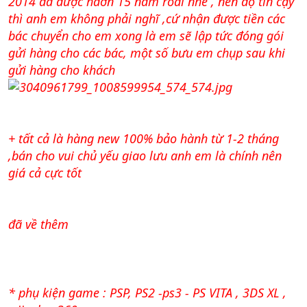
2014 đã được haơn 15 năm roài nhé , nên độ tin cậy
thì anh em không phải nghĩ ,cứ nhận được tiền các
bác chuyển cho em xong là em sẽ lập tức đóng gói
gửi hàng cho các bác, một số bưu em chụp sau khi
gửi hàng cho khách
+ tất cả là hàng new 100% bảo hành từ 1-2 tháng
,bán cho vui chủ yếu giao lưu anh em là chính nên
giá cả cực tốt
đã về thêm
* phụ kiện game : PSP, PS2 -ps3 - PS VITA , 3DS XL ,