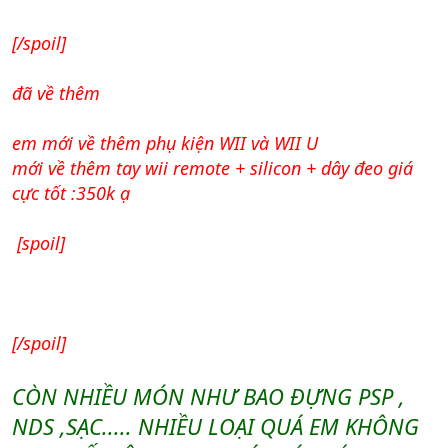
[/spoil]
đã về thêm
em mới về thêm phụ kiện WII và WII U
mới về thêm tay wii remote + silicon + dây đeo giá
cực tốt :350k ạ
[spoil]
[/spoil]
CÒN NHIỀU MÓN NHƯ BAO ĐỰNG PSP ,
NDS ,SẠC..... NHIỀU LOẠI QUÁ EM KHÔNG