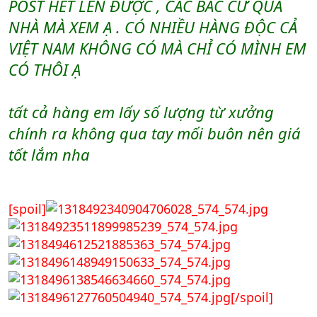
POST HẾT LÊN ĐƯỢC , CÁC BÁC CỨ QUA
NHÀ MÀ XEM Ạ . CÓ NHIỀU HÀNG ĐỘC CẢ
VIỆT NAM KHÔNG CÓ MÀ CHỈ CÓ MÌNH EM
CÓ THÔI Ạ
tất cả hàng em lấy số lượng từ xưởng
chính ra không qua tay mối buôn nên giá
tốt lắm nha
[spoil]
[/spoil]