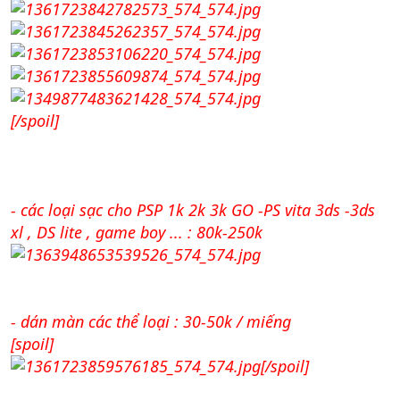
[/spoil]
- các loại sạc cho PSP 1k 2k 3k GO -PS vita 3ds -3ds
xl , DS lite , game boy ... : 80k-250k
- dán màn các thể loại : 30-50k / miếng
[spoil]
[/spoil]