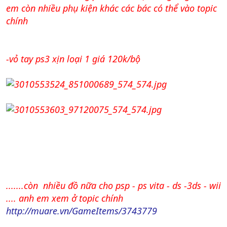
em còn nhiều phụ kiện khác các bác có thể vào topic
chính
-vỏ tay ps3 xịn loại 1 giá 120k/bộ
.......còn nhiều đồ nữa cho psp - ps vita - ds -3ds - wii
.... anh em xem ở topic chính
http://muare.vn/GameItems/3743779