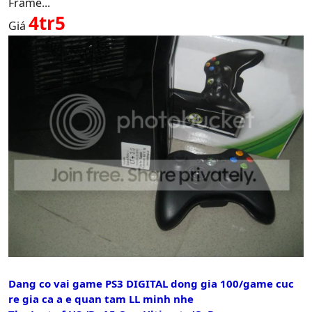
Frame...
4tr5
Giá
Dang co vai game PS3 DIGITAL dong gia 100/game cuc
re gia ca a e quan tam LL minh nhe