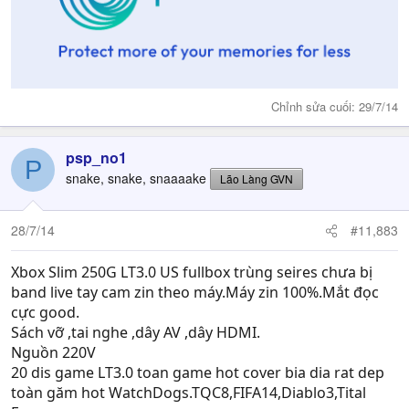
Chỉnh sửa cuối:
29/7/14
psp_no1
P
snake, snake, snaaaake
Lão Làng GVN
28/7/14
#11,883
Xbox Slim 250G LT3.0 US fullbox trùng seires chưa bị
band live tay cam zin theo máy.Máy zin 100%.Mắt đọc
cực good.
Sách vỡ ,tai nghe ,dây AV ,dây HDMI.
Nguồn 220V
20 dis game LT3.0 toan game hot cover bia dia rat dep
toàn găm hot WatchDogs.TQC8,FIFA14,Diablo3,Tital