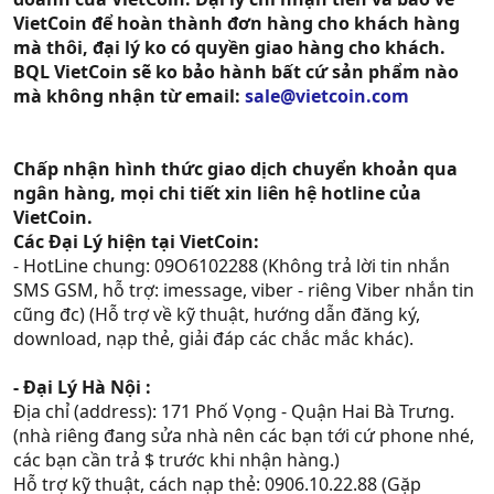
VietCoin để hoàn thành đơn hàng cho khách hàng
mà thôi, đại lý ko có quyền giao hàng cho khách.
BQL VietCoin sẽ ko bảo hành bất cứ sản phẩm nào
mà không nhận từ email:
sale@vietcoin.com
Chấp nhận hình thức giao dịch chuyển khoản qua
ngân hàng, mọi chi tiết xin liên hệ hotline của
VietCoin.
Các Đại Lý hiện tại VietCoin:
- HotLine chung: 09O6102288 (Không trả lời tin nhắn
SMS GSM, hỗ trợ: imessage, viber - riêng Viber nhắn tin
cũng đc) (Hỗ trợ về kỹ thuật, hướng dẫn đăng ký,
download, nạp thẻ, giải đáp các chắc mắc khác).
- Đại Lý Hà Nội :
Địa chỉ (address): 171 Phố Vọng - Quận Hai Bà Trưng.
(nhà riêng đang sửa nhà nên các bạn tới cứ phone nhé,
các bạn cần trả $ trước khi nhận hàng.)
Hỗ trợ kỹ thuật, cách nạp thẻ: 0906.10.22.88 (Gặp