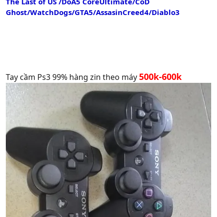
The Last of US /DoA5 CoreUltimate/CoD
Ghost/WatchDogs/GTA5/AssasinCreed4/Diablo3
500k-600k
Tay cầm Ps3 99% hàng zin theo máy