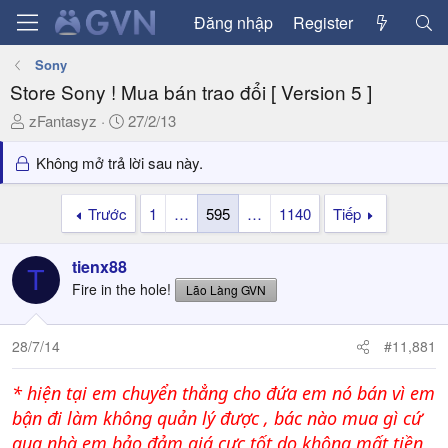
Đăng nhập
Register
Sony
Store Sony ! Mua bán trao đổi [ Version 5 ]
T
N
zFantasyz
27/2/13
h
g
r
à
Không mở trả lời sau này.
e
y
a
g
Trước
1
…
595
…
1140
Tiếp
d
ử
s
i
tienx88
t
T
a
Fire in the hole!
Lão Làng GVN
r
t
28/7/14
#11,881
e
r
* hiện tại em chuyển thẳng cho đứa em nó bán vì em
bận đi làm không quản lý được , bác nào mua gì cứ
qua nhà em bảo đảm giá cực tốt do không mất tiền