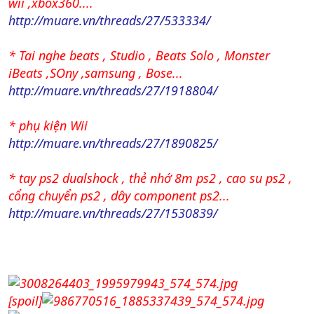
wii ,xbox360....
http://muare.vn/threads/27/533334/
* Tai nghe beats , Studio , Beats Solo , Monster
iBeats ,SOny ,samsung , Bose...
http://muare.vn/threads/27/1918804/
* phụ kiện Wii
http://muare.vn/threads/27/1890825/
* tay ps2 dualshock , thẻ nhớ 8m ps2 , cao su ps2 ,
cổng chuyển ps2 , dây component ps2...
http://muare.vn/threads/27/1530839/
[spoil]