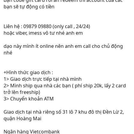
bạn code gift card rồi ấn redeem thì account của các
bạn sẽ tự động có tiền
Liên hệ : 09879 09880 (only call , 24/24)
hoặc viber, imess vô tư nhé anh em
dạo này mình ít online nên anh em call cho chủ động
nhé
+Hình thức giao dịch :
1> Giao dịch trực tiếp tại nhà mình
2> Mình ship qua nhà các bạn ( phí ship 20k, lấy 2 card
trở lên freeship)
3> Chuyển khoản ATM
Giao dịch tại nhà riêng số 31 lô 7 khu đô thị Đền Lừ 2,
quận Hoàng Mai
Ngân hàng Vietcombank