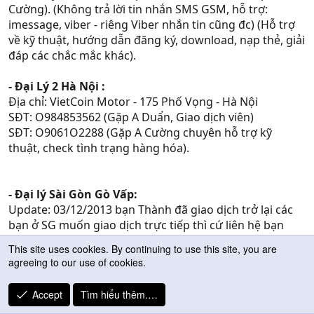
Cường). (Không trả lời tin nhắn SMS GSM, hỗ trợ:
imessage, viber - riêng Viber nhắn tin cũng đc) (Hỗ trợ
về kỹ thuật, hướng dẫn đăng ký, download, nạp thẻ, giải
đáp các chắc mắc khác).
- Đại Lý 2 Hà Nội :
Địa chỉ: VietCoin Motor - 175 Phố Vọng - Hà Nội
SĐT: O984853562 (Gặp A Duẩn, Giao dịch viên)
SĐT: O9061O2288 (Gặp A Cường chuyên hỗ trợ kỹ
thuật, check tình trạng hàng hóa).
- Đại lý Sài Gòn Gò Vấp:
Update: 03/12/2013 bạn Thành đã giao dịch trở lại các
bạn ở SG muốn giao dịch trực tiếp thì cứ liên hệ bạn
Thành nhé.
This site uses cookies. By continuing to use this site, you are
Địa chỉ (address): Số nhà 111 - Đường số 1 - phường 11 -
agreeing to our use of cookies.
Gò Vấp , TP HCM. (nhà riêng, các bạn cần trả $ trước khi
nhận hàng.)
Accept
Tìm hiểu thêm.…
Số Điện Thoại: O937775286 (gặp A. Thành, chỉ gọi thôi