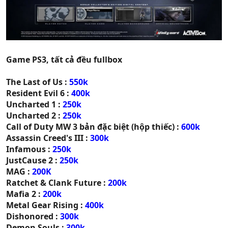
Game PS3, tất cả đều fullbox
The Last of Us :
550k
Resident Evil 6 :
400k
Uncharted 1 :
250k
Uncharted 2 :
250k
Call of Duty MW 3 bản đặc biệt (hộp thiếc) :
600k
Assassin Creed's III :
300k
Infamous :
250k
JustCause 2 :
250k
MAG :
200K
Ratchet & Clank Future :
200k
Mafia 2 :
200k
Metal Gear Rising :
400k
Dishonored :
300k
Demon Souls :
300k