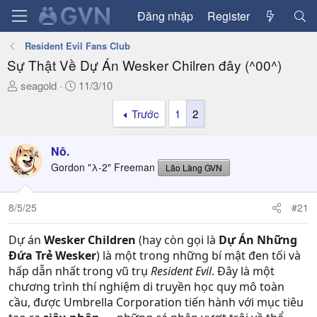
Đăng nhập
Register
Resident Evil Fans Club
Sự Thật Về Dự Án Wesker Chilren đây (^00^)
T
N
seagold
11/3/10
h
g
Trước
1
2
r
à
e
y
a
g
Nô.
d
ử
Gordon "λ-2" Freeman
Lão Làng GVN
s
i
t
a
8/5/25
#21
r
t
Dự án
Wesker Children
(hay còn gọi là
Dự Án Những
e
Đứa Trẻ Wesker
) là một trong những bí mật đen tối và
r
hấp dẫn nhất trong vũ trụ
Resident Evil
. Đây là một
chương trình thí nghiệm di truyền học quy mô toàn
cầu, được Umbrella Corporation tiến hành với mục tiêu