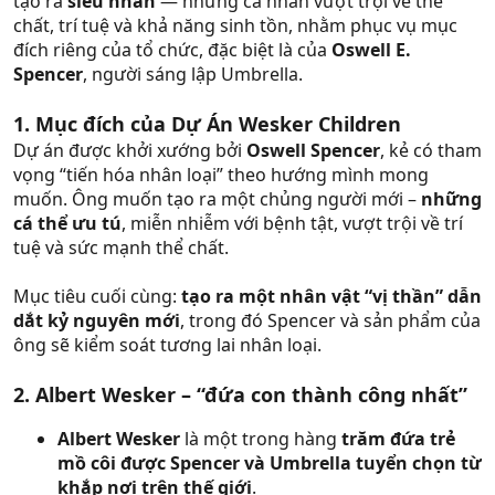
tạo ra
siêu nhân
— những cá nhân vượt trội về thể
chất, trí tuệ và khả năng sinh tồn, nhằm phục vụ mục
đích riêng của tổ chức, đặc biệt là của
Oswell E.
Spencer
, người sáng lập Umbrella.
1. Mục đích của Dự Án Wesker Children
Dự án được khởi xướng bởi
Oswell Spencer
, kẻ có tham
vọng “tiến hóa nhân loại” theo hướng mình mong
muốn. Ông muốn tạo ra một chủng người mới –
những
cá thể ưu tú
, miễn nhiễm với bệnh tật, vượt trội về trí
tuệ và sức mạnh thể chất.
Mục tiêu cuối cùng:
tạo ra một nhân vật “vị thần” dẫn
dắt kỷ nguyên mới
, trong đó Spencer và sản phẩm của
ông sẽ kiểm soát tương lai nhân loại.
2. Albert Wesker – “đứa con thành công nhất”
Albert Wesker
là một trong hàng
trăm đứa trẻ
mồ côi được Spencer và Umbrella tuyển chọn từ
khắp nơi trên thế giới
.