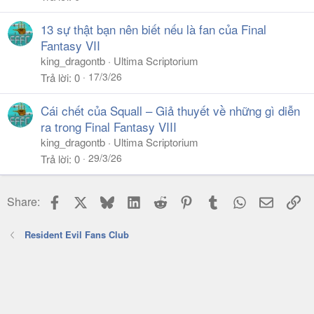
13 sự thật bạn nên biết nếu là fan của Final
Fantasy VII
king_dragontb
Ultima Scriptorium
17/3/26
Trả lời
0
Cái chết của Squall – Giả thuyết về những gì diễn
ra trong Final Fantasy VIII
king_dragontb
Ultima Scriptorium
29/3/26
Trả lời
0
Facebook
X
Bluesky
LinkedIn
Reddit
Pinterest
Tumblr
WhatsApp
Email
Li
Share:
Resident Evil Fans Club