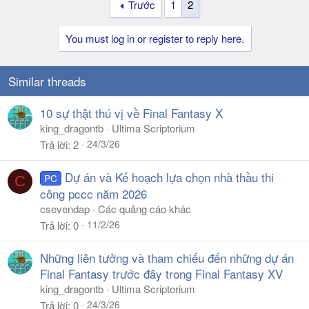
Trước
1
2
You must log in or register to reply here.
Similar threads
10 sự thật thú vị về Final Fantasy X
king_dragontb
Ultima Scriptorium
24/3/26
Trả lời
2
Dự án và Kế hoạch lựa chọn nhà thầu thi
PC
C
công pccc năm 2026
csevendap
Các quảng cáo khác
11/2/26
Trả lời
0
Những liên tưởng và tham chiếu đến những dự án
Final Fantasy trước đây trong Final Fantasy XV
king_dragontb
Ultima Scriptorium
24/3/26
Trả lời
0