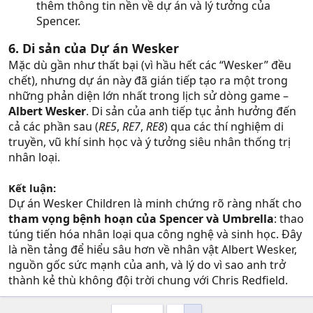
thêm thông tin nền về dự án và lý tưởng của
Spencer.
6. Di sản của Dự án Wesker
Mặc dù gần như thất bại (vì hầu hết các “Wesker” đều
chết), nhưng dự án này đã gián tiếp tạo ra một trong
những phản diện lớn nhất trong lịch sử dòng game –
Albert Wesker
. Di sản của anh tiếp tục ảnh hưởng đến
cả các phần sau (
RE5
,
RE7
,
RE8
) qua các thí nghiệm di
truyền, vũ khí sinh học và ý tưởng siêu nhân thống trị
nhân loại.
Kết luận
:
Dự án Wesker Children là minh chứng rõ ràng nhất cho
tham vọng bệnh hoạn của Spencer và Umbrella
: thao
túng tiến hóa nhân loại qua công nghệ và sinh học. Đây
là nền tảng để hiểu sâu hơn về nhân vật Albert Wesker,
nguồn gốc sức mạnh của anh, và lý do vì sao anh trở
thành kẻ thù không đội trời chung với Chris Redfield.