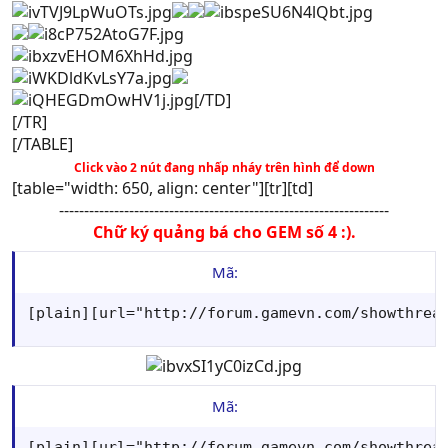
[/TD]
[/TR]
[/TABLE]
Click vào 2 nút đang nhấp nháy trên hình để down
[table="width: 650, align: center"][tr][td]
------------------------------------------------------------------
Chữ ký quảng bá cho GEM số 4 :).
Mã:
[plain][url="http://forum.gamevn.com/showthrea
Mã:
[plain][url="http://forum.gamevn.com/showthrea