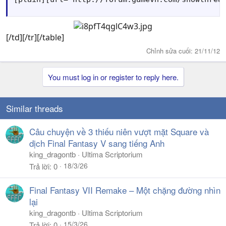
[/td][/tr][/table]
Chỉnh sửa cuối:
21/11/12
You must log in or register to reply here.
Similar threads
Câu chuyện về 3 thiếu niên vượt mặt Square và
dịch Final Fantasy V sang tiếng Anh
king_dragontb
Ultima Scriptorium
18/3/26
Trả lời
0
Final Fantasy VII Remake – Một chặng đường nhìn
lại
king_dragontb
Ultima Scriptorium
15/3/26
Trả lời
0