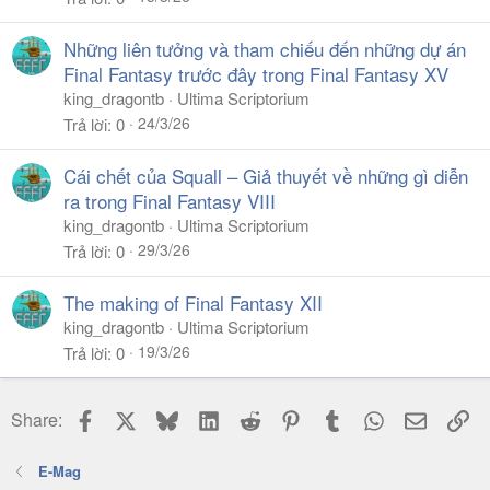
Những liên tưởng và tham chiếu đến những dự án
Final Fantasy trước đây trong Final Fantasy XV
king_dragontb
Ultima Scriptorium
24/3/26
Trả lời
0
Cái chết của Squall – Giả thuyết về những gì diễn
ra trong Final Fantasy VIII
king_dragontb
Ultima Scriptorium
29/3/26
Trả lời
0
The making of Final Fantasy XII
king_dragontb
Ultima Scriptorium
19/3/26
Trả lời
0
Facebook
X
Bluesky
LinkedIn
Reddit
Pinterest
Tumblr
WhatsApp
Email
Li
Share:
E-Mag