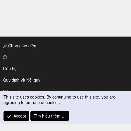
Chọn giao diện
Liên hệ
Quy định và Nội quy
Privacy Policy
This site uses cookies. By continuing to use this site, you are
agreeing to our use of cookies.
Trợ giúp
R
Accept
Tìm hiểu thêm.…
S
S