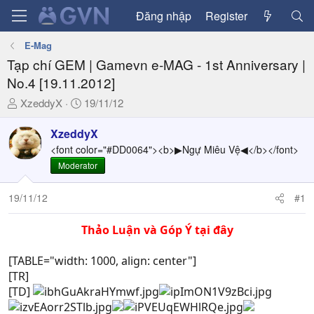
Đăng nhập
Register
E-Mag
Tạp chí GEM | Gamevn e-MAG - 1st Anniversary |
No.4 [19.11.2012]
T
N
XzeddyX
19/11/12
h
g
r
à
XzeddyX
e
y
<font color="#DD0064"><b>▶Ngự Miêu Vệ◀</b></font>
a
g
Moderator
d
ử
s
i
19/11/12
#1
t
a
Thảo Luận và Góp Ý tại đây
r
t
[TABLE="width: 1000, align: center"]
e
[TR]
r
[TD]