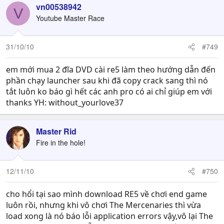
vn00538942
V
Youtube Master Race
31/10/10
#749
em mới mua 2 đĩa DVD cài re5 làm theo hướng dẫn đến
phần chạy launcher sau khi đã copy crack sang thì nó
tắt luôn ko báo gì hết các anh pro có ai chỉ giúp em với
thanks YH: without_yourlove37
Master Rid
Fire in the hole!
12/11/10
#750
cho hổi tại sao mình download RE5 về chơi end game
luôn rồi, nhưng khi vô chơi The Mercenaries thì vừa
load xong là nó báo lỗi application errors vậy,vô lại The