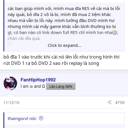
các bạn giúp mình với, mình mua dĩa RE5 về cài mà bị lỗi
này quài, bỏ dĩa 2 vô là bị. mình đã mua 2 tiệm khác
nhau mà vẫn bị lỗi này. mình tưởng đầu DVD mình hư
nhưng mình cài mấy game khác vẫn bình thường ko bị
gì, có bạn nào có link down full RE5 chỉ mình lun nha
,
chán cái dĩa quá.
Click to expand...
bỏ đĩa 1 vào trước khi cài nó lên lỗi như trong hình thì
rút DVD 1 ra bỏ DVD 2 vao rồi replay là song
FanHipHop1992
I am α and Ω
Lão Làng GVN
11/12/10
#759
thaingocvl nói: