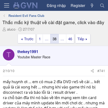
Đăng nhập
Register
Resident Evil Fans Club
Thắc mắc kỹ thuật về cài đặt game, click vào đây
T
N
aluco
27/7/07
h
g
Trước
1
…
38
…
46
Tiếp
r
à
e
y
a
g
thekey1991
T
d
ử
Youtube Master Race
s
i
t
a
2/10/10
#741
r
t
mấy huynh ơi ... em có mua 2 đĩa DVD re5 về cài ... kết
e
quả là cài xong hết ... nhưng khi vào game thì nó bị
r
disconnect ra và báo lỗi là : result driver .
ra chỗ bán đĩa thì nó bảo về lên mạng xem tên card
driver của máy mình update lên mới chơi dc . nhưng mà