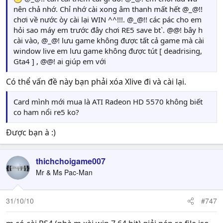
nên chả nhớ. Chỉ nhớ cài xong âm thanh mất hết @_@!!
chơi về nước òy cài lại WIN ^^!!!. @_@!! các pác cho em
hỏi sao máy em trước đây chơi RE5 save bt`. @@! bây h
cài vào, @_@! lưu game không được tất cả game mà cài
window live em lưu game không được tút [ deadrising,
Gta4 ] , @@! ai giúp em với
Có thể vấn đề này bạn phải xóa Xlive đi và cài lại.
Card mình mới mua là ATI Radeon HD 5570 không biết
co ham nổi re5 ko?
Được bạn à :)
thichchoigame007
Mr & Ms Pac-Man
31/10/10
#747