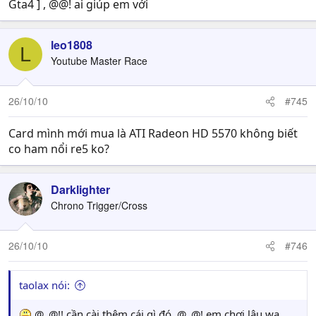
Gta4 ] , @@! ai giúp em với
leo1808
L
Youtube Master Race
26/10/10
#745
Card mình mới mua là ATI Radeon HD 5570 không biết
co ham nổi re5 ko?
Darklighter
Chrono Trigger/Cross
26/10/10
#746
taolax nói:
@_@!! cần cài thêm cái gì đó. @_@! em chơi lâu wa