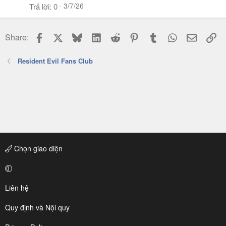
3/7/26
Trả lời
0
Facebook
X
Bluesky
LinkedIn
Reddit
Pinterest
Tumblr
WhatsApp
Email
Li
Share:
Resident Evil Fans Club
Chọn giao diện
Liên hệ
Quy định và Nội quy