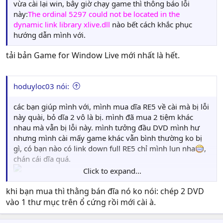
vừa cài lại win, bây giờ chạy game thì thông báo lỗi
này:
The ordinal 5297 could not be located in the
dynamic link library xlive.dll
nào bết cách khắc phục
hướng dẫn mình với.
tải bản Game for Window Live mới nhất là hết.
hoduyloc03 nói:
các bạn giúp mình với, mình mua dĩa RE5 về cài mà bị lỗi
này quài, bỏ dĩa 2 vô là bị. mình đã mua 2 tiệm khác
nhau mà vẫn bị lỗi này. mình tưởng đầu DVD mình hư
nhưng mình cài mấy game khác vẫn bình thường ko bị
gì, có bạn nào có link down full RE5 chỉ mình lun nha
,
chán cái dĩa quá.
Click to expand...
khi bạn mua thì thằng bán đĩa nó ko nói: chép 2 DVD
vào 1 thư mục trên ổ cứng rồi mới cài à.