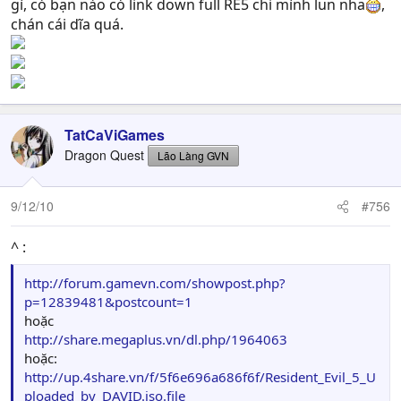
gì, có bạn nào có link down full RE5 chỉ mình lun nha
,
chán cái dĩa quá.
TatCaViGames
Dragon Quest
Lão Làng GVN
9/12/10
#756
^ :
http://forum.gamevn.com/showpost.php?
p=12839481&postcount=1
hoặc
http://share.megaplus.vn/dl.php/1964063
hoặc:
http://up.4share.vn/f/5f6e696a686f6f/Resident_Evil_5_U
ploaded_by_DAVID.iso.file