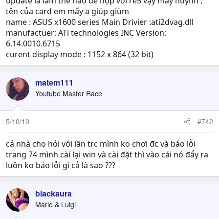
update là làm thế nào để hợp với re5 vậy mấy huynh ,
tên của card em mấy a giúp giùm
name : ASUS x1600 series Main Drivier :ati2dvag.dll
manufactuer: ATi technologies INC Version:
6.14.0010.6715
curent display mode : 1152 x 864 (32 bit)
matem111
Youtube Master Race
5/10/10
#742
cả nhà cho hỏi với lần trc mình ko chơi đc và báo lỗi
trang 74 mình cài lại win và cài đặt thì vào cái nó đẩy ra
luôn ko báo lỗi gì cả là sao ???
blackaura
Mario & Luigi