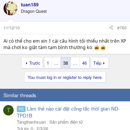
tuan189
Dragon Quest
11/12/10
#760
Ai có thể cho em xin 1 cái cấu hình tối thiểu nhất trên XP
mà chơi ko giật tàm tạm bình thường ko
Trước
1
…
38
…
46
Tiếp
You must log in or register to reply here.
Similar threads
Làm thế nào cài đặt công tắc thời gian ND-
PS
T
TPD1B
Tangthanhxuan
Sản phẩm điện tử
2/3/26
Trả lời
0