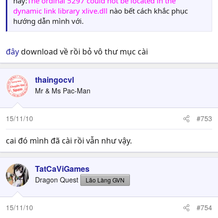
này:
The ordinal 5297 could not be located in the
dynamic link library xlive.dll
nào bết cách khắc phục
hướng dẫn mình với.
đây
download về rồi bỏ vô thư mục cài
thaingocvl
Mr & Ms Pac-Man
15/11/10
#753
cai đó mình đã cài rồi vẫn như vậy.
TatCaViGames
Dragon Quest
Lão Làng GVN
15/11/10
#754