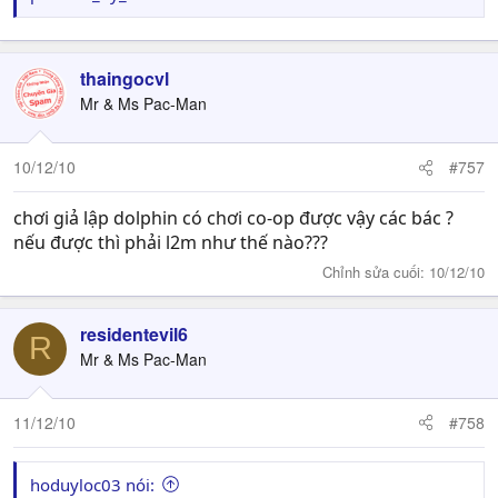
thaingocvl
Mr & Ms Pac-Man
10/12/10
#757
chơi giả lập dolphin có chơi co-op được vậy các bác ?
nếu được thì phải l2m như thế nào???
Chỉnh sửa cuối:
10/12/10
residentevil6
R
Mr & Ms Pac-Man
11/12/10
#758
hoduyloc03 nói: