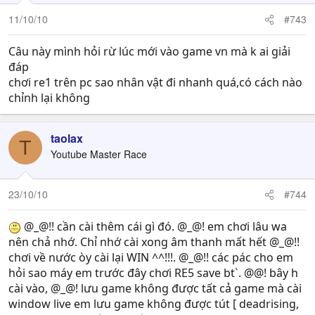
11/10/10
#743
Câu này mình hỏi rừ lúc mới vào game vn mà k ai giải
đáp
chơi re1 trên pc sao nhân vật đi nhanh quá,có cách nào
chỉnh lại không
taolax
T
Youtube Master Race
23/10/10
#744
@_@!! cần cài thêm cái gì đó. @_@! em chơi lâu wa
nên chả nhớ. Chỉ nhớ cài xong âm thanh mất hết @_@!!
chơi về nước òy cài lại WIN ^^!!!. @_@!! các pác cho em
hỏi sao máy em trước đây chơi RE5 save bt`. @@! bây h
cài vào, @_@! lưu game không được tất cả game mà cài
window live em lưu game không được tút [ deadrising,