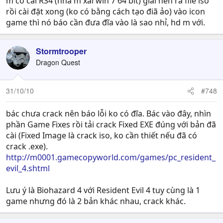
m có cài RS4 (nhà m xài win 7 64 bit) giải nén ra file iso
rồi cài đặt xong (ko có bằng cách tạo điã ảo) vào icon
game thì nó báo cần đưa đĩa vào là sao nhỉ, hd m với.
Stormtrooper
Dragon Quest
31/10/10
#748
bác chưa crack nên báo lỗi ko có đĩa. Bác vào đây, nhìn
phần Game Fixes rồi tải crack Fixed EXE đúng với bản đã
cài (Fixed Image là crack iso, ko cần thiết nếu đã có
crack .exe).
http://m0001.gamecopyworld.com/games/pc_resident_
evil_4.shtml
Lưu ý là Biohazard 4 với Resident Evil 4 tuy cùng là 1
game nhưng đó là 2 bản khác nhau, crack khác.