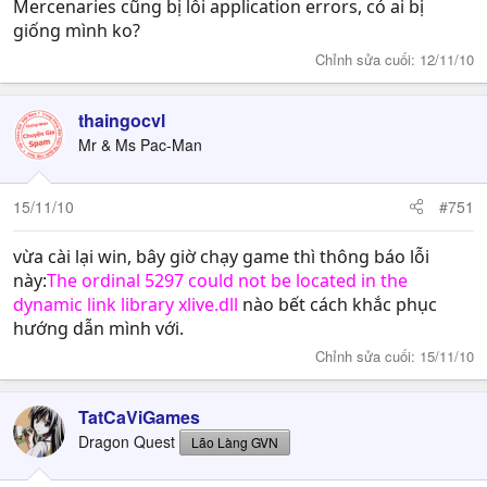
Mercenaries cũng bị lỗi application errors, có ai bị
giống mình ko?
Chỉnh sửa cuối:
12/11/10
thaingocvl
Mr & Ms Pac-Man
15/11/10
#751
vừa cài lại win, bây giờ chạy game thì thông báo lỗi
này:
The ordinal 5297 could not be located in the
dynamic link library xlive.dll
nào bết cách khắc phục
hướng dẫn mình với.
Chỉnh sửa cuối:
15/11/10
TatCaViGames
Dragon Quest
Lão Làng GVN