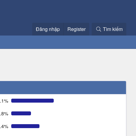
Đăng nhập
Register
Tìm kiếm
.1%
.8%
.4%