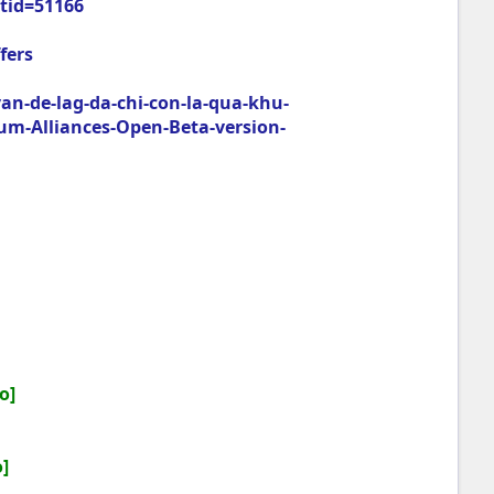
tid=51166
fers
n-de-lag-da-chi-con-la-qua-khu-
-Alliances-Open-Beta-version-
o]
]