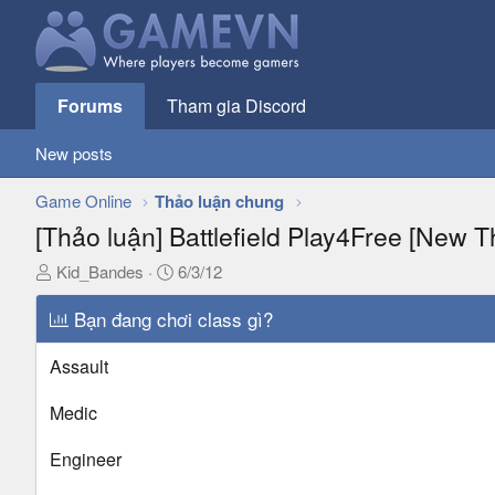
Forums
Tham gia Discord
New posts
Game Online
Thảo luận chung
[Thảo luận] Battlefield Play4Free [New T
T
N
Kid_Bandes
6/3/12
h
g
r
Bạn đang chơi class gì?
à
e
y
a
g
Assault
d
ử
s
i
Medic
t
a
Engineer
r