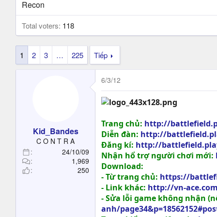
t
Recon
e
r
Total voters
118
1
2
3
…
225
Tiếp
6/3/12
Trang chủ:
http://battlefield
Kid_Bandes
Diễn đàn:
http://battlefield
C O N T R A
Đăng kí:
http://battlefield.p
24/10/09
Nhận hổ trợ người chơi mới:
1,969
Download:
250
- Từ trang chủ:
https://battle
- Link khác:
http://vn-ace.co
- Sửa lỗi game không nhận (nế
anh/page34&p=18562152#pos