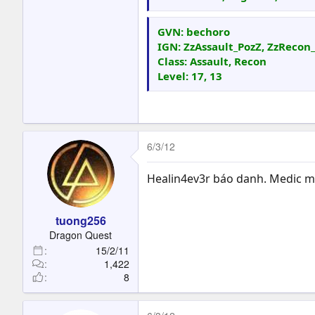
GVN: bechoro
IGN: ZzAssault_PozZ, ZzRecon
Class: Assault, Recon
Level: 17, 13
6/3/12
Healin4ev3r báo danh. Medic m
tuong256
Dragon Quest
15/2/11
1,422
8