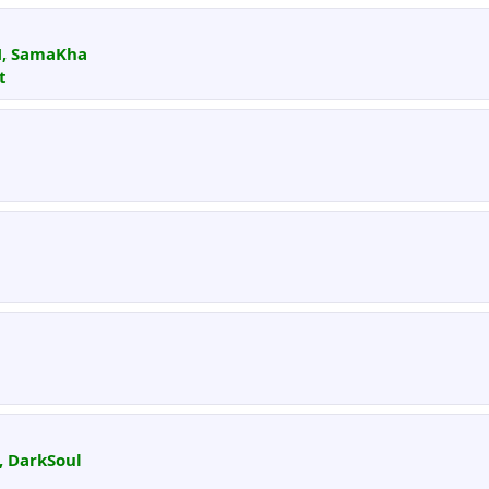
N, SamaKha
t
, DarkSoul