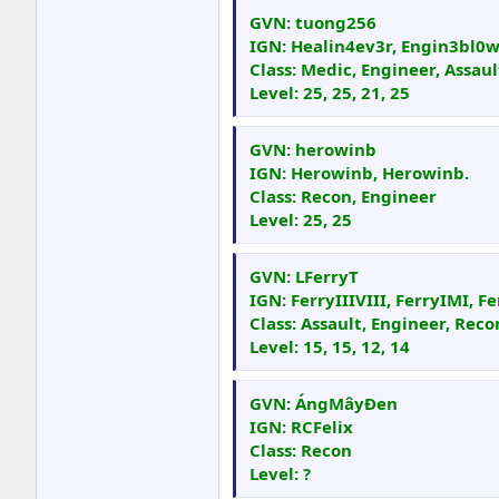
GVN: tuong256
IGN: Healin4ev3r, Engin3bl0ws
Class: Medic, Engineer, Assau
Level: 25, 25, 21, 25
GVN: herowinb
IGN: Herowinb, Herowinb.
Class: Recon, Engineer
Level: 25, 25
GVN: LFerryT
IGN: FerryIIIVIII, FerryIMI, F
Class: Assault, Engineer, Rec
Level: 15, 15, 12, 14
GVN: ÁngMâyĐen
IGN: RCFelix
Class: Recon
Level: ?