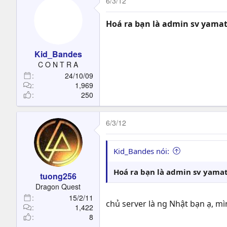
6/3/12
Hoá ra bạn là admin sv yamat
Kid_Bandes
C O N T R A
24/10/09
1,969
250
6/3/12
Kid_Bandes nói:
Hoá ra bạn là admin sv yamat
tuong256
Dragon Quest
15/2/11
chủ server là ng Nhật bạn ạ, mì
1,422
8