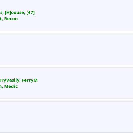
, [H]oouse, [47]
lt, Recon
erryVasily, FerryM
on, Medic