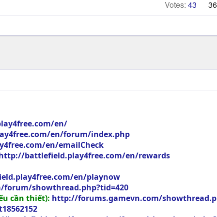
Votes:
43
36
.play4free.com/en/
.play4free.com/en/forum/index.php
lay4free.com/en/emailCheck
http://battlefield.play4free.com/en/rewards
field.play4free.com/en/playnow
m/forum/showthread.php?tid=420
u cần thiết):
http://forums.gamevn.com/showthread.php?
t18562152