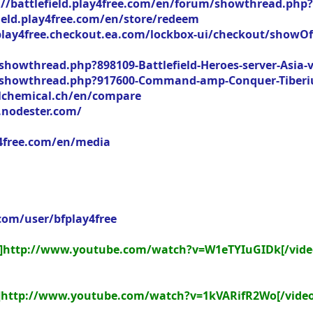
://battlefield.play4free.com/en/forum/showthread.php?
field.play4free.com/en/store/redeem
play4free.checkout.ea.com/lockbox-ui/checkout/showOf
owthread.php?898109-Battlefield-Heroes-server-Asia-va
showthread.php?917600-Command-amp-Conquer-Tiberium
alchemical.ch/en/compare
f.nodester.com/
ay4free.com/en/media
om/user/bfplay4free
]http://www.youtube.com/watch?v=W1eTYIuGIDk[/vide
]http://www.youtube.com/watch?v=1kVARifR2Wo[/video