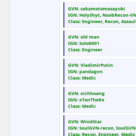
GVN: sakamotomasayuki
IGN: HolyShyt, NoobRecon-V
Class: Engineer, Recon, Assaul
GVN: old man
IGN: Solo0001
Class: Engineer
GVN: VladimirPutin
IGN: pandagvn
Class: Medic
GVN: xichhoang
IGN: xTanTheKx
Class: Medic
GVN: WindStar
IGN: SoulGVN-recon, SoulGVN
Class: Recon, Engineer, Medic