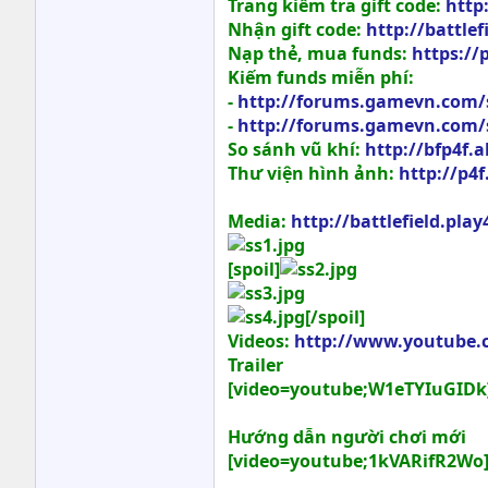
Trang kiểm tra gift code:
http
Nhận gift code:
http://battle
Nạp thẻ, mua funds:
https://
Kiếm funds miễn phí:
-
http://forums.gamevn.com/sh
-
http://forums.gamevn.com/
So sánh vũ khí:
http://bfp4f.
Thư viện hình ảnh:
http://p4
Media:
http://battlefield.pl
[spoil]
[/spoil]
Videos:
http://www.youtube.c
Trailer
[video=youtube;W1eTYIuGIDk
Hướng dẫn người chơi mới
[video=youtube;1kVARifR2Wo