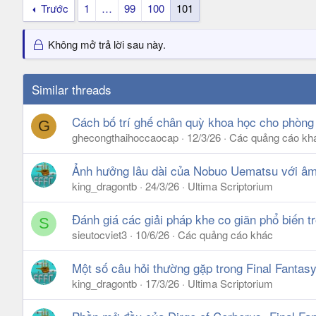
Trước
1
…
99
100
101
Không mở trả lời sau này.
Similar threads
Cách bố trí ghế chân quỳ khoa học cho phòng
G
ghecongthaihoccaocap
12/3/26
Các quảng cáo kh
Ảnh hưởng lâu dài của Nobuo Uematsu với âm 
king_dragontb
24/3/26
Ultima Scriptorium
Đánh giá các giải pháp khe co giãn phổ biến t
S
sieutocviet3
10/6/26
Các quảng cáo khác
Một số câu hỏi thường gặp trong Final Fantasy
king_dragontb
17/3/26
Ultima Scriptorium