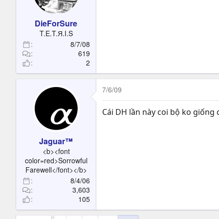
t
e
DieForSure
r
T.E.T.Я.I.S
8/7/08
619
2
7/6/09
Cái DH lần này coi bộ ko giống
Jaguar™
<b><font
color=red>Sorrowful
Farewell</font></b>
8/4/06
3,603
105