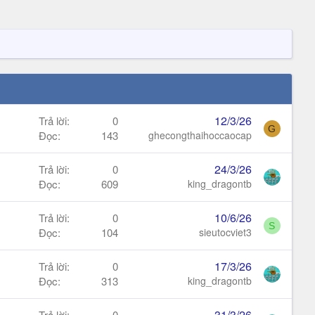
12/3/26
Trả lời
0
G
Đọc
143
ghecongthaihoccaocap
24/3/26
Trả lời
0
Đọc
609
king_dragontb
10/6/26
Trả lời
0
S
Đọc
104
sieutocviet3
17/3/26
Trả lời
0
Đọc
313
king_dragontb
31/3/26
Trả lời
0