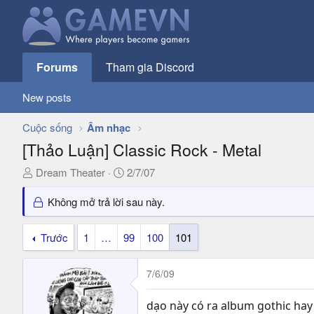
Forums
Tham gia Discord
New posts
Cuộc sống
Âm nhạc
[Thảo Luận] Classic Rock - Metal
T
N
Dream Theater
2/7/07
h
g
r
à
Không mở trả lời sau này.
e
y
a
g
Trước
1
…
99
100
101
d
ử
s
i
7/6/09
t
a
r
dạo này có ra album gothic ha