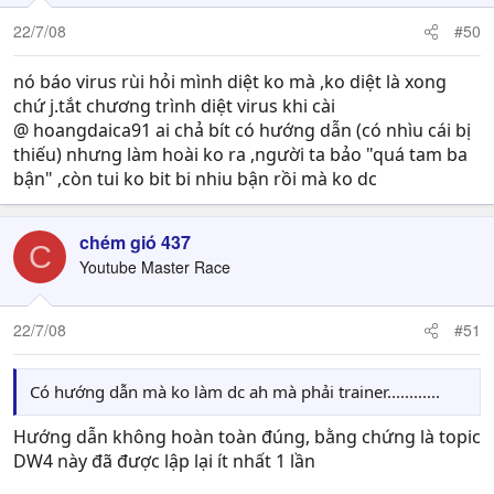
22/7/08
#50
nó báo virus rùi hỏi mình diệt ko mà ,ko diệt là xong
chứ j.tắt chương trình diệt virus khi cài
@ hoangdaica91 ai chả bít có hướng dẫn (có nhìu cái bị
thiếu) nhưng làm hoài ko ra ,người ta bảo "quá tam ba
bận" ,còn tui ko bit bi nhiu bận rồi mà ko dc
chém gió 437
C
Youtube Master Race
22/7/08
#51
Có hướng dẫn mà ko làm dc ah mà phải trainer............
Hướng dẫn không hoàn toàn đúng, bằng chứng là topic
DW4 này đã được lập lại ít nhất 1 lần