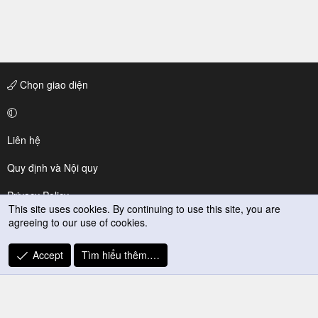
Chọn giao diện
Liên hệ
Quy định và Nội quy
Privacy Policy
This site uses cookies. By continuing to use this site, you are
agreeing to our use of cookies.
Trợ giúp
R
Accept
Tìm hiểu thêm.…
S
S