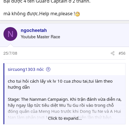
bại được 4 tên Guard Captain ở 2 thành.
mà không được.Help me,please !
ngocheetah
N
Youtube Master Race
25/7/08
#56
sircuong1303 nói:
cho tui hỏi cách lấy vk lv 10 cua zhou tai,tui làm theo
hướng dẫn
Stage: The Nanman Campaign. Khi trận đánh vừa diễn ra,
hãy ngay lập tức tiêu diệt Wu Tu Gu rồi vào trong chỗ
đóng quân của Meng Huo trước khi Dong Tu Ne và A Hui
Nan làm phản (nơi Meng Huo xuất hiện lần thứ bảy).
Click to expand...
Thông báo về vũ khí sẽ xuất hiện