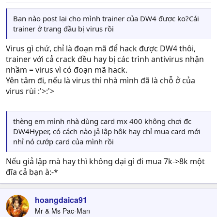
Bạn nào post lại cho mình trainer của DW4 được ko?Cái
trainer ở trang đầu bị virus rồi
Virus gì chứ, chỉ là đoạn mã để hack được DW4 thôi,
trainer với cả crack đều hay bị các trình antivirus nhận
nhầm = virus vì có đoạn mã hack.
Yên tâm đi, nếu là virus thì nhà mình đã là chỗ ở của
virus rùi :'>:'>
thèng em mình nhà dùng card mx 400 không chơi đc
DW4Hyper, có cách nào jả lập hôk hay chỉ mua card mới
nhỉ nó cướp card của mình rồi
Nếu giả lập mà hay thì không dại gì đi mua 7k->8k một
đĩa cả bạn à:-*
hoangdaica91
Mr & Ms Pac-Man