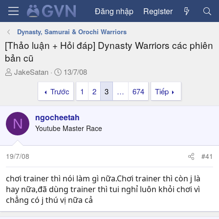
Đăng nhập
Register
Dynasty, Samurai & Orochi Warriors
[Thảo luận + Hỏi đáp] Dynasty Warriors các phiên
bản cũ
T
N
JakeSatan
13/7/08
h
g
Trước
1
2
3
…
674
Tiếp
r
à
e
y
a
g
ngocheetah
N
d
ử
Youtube Master Race
s
i
t
a
19/7/08
#41
r
t
chơi trainer thì nói làm gì nữa.Chơi trainer thì còn j là
e
hay nữa,đã dùng trainer thì tui nghỉ luôn khỏi chơi vì
r
chẳng có j thú vị nữa cả