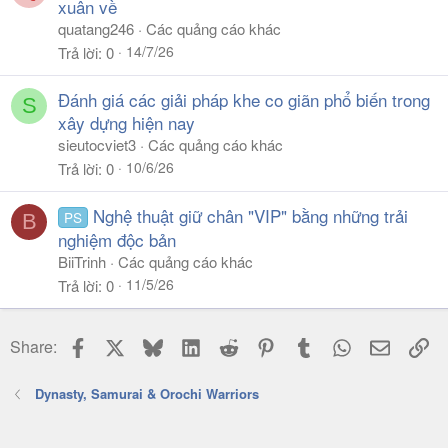
xuân về
quatang246
Các quảng cáo khác
14/7/26
Trả lời
0
Đánh giá các giải pháp khe co giãn phổ biến trong
S
xây dựng hiện nay
sieutocviet3
Các quảng cáo khác
10/6/26
Trả lời
0
Nghệ thuật giữ chân "VIP" bằng những trải
PS
B
nghiệm độc bản
BiiTrinh
Các quảng cáo khác
11/5/26
Trả lời
0
Facebook
X
Bluesky
LinkedIn
Reddit
Pinterest
Tumblr
WhatsApp
Email
Li
Share:
Dynasty, Samurai & Orochi Warriors