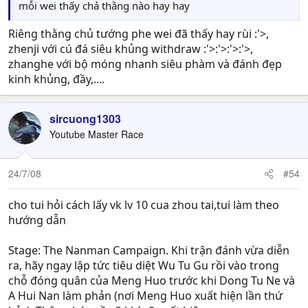
mỗi wei thấy chả thằng nào hay hay
Riêng thằng chủ tướng phe wei đã thấy hay rùi :'>,
zhenji với cú đá siêu khủng withdraw :'>:'>:'>:'>,
zhanghe với bộ móng nhanh siêu phàm và đánh đẹp
kinh khủng, đầy,....
sircuong1303
Youtube Master Race
24/7/08
#54
cho tui hỏi cách lấy vk lv 10 cua zhou tai,tui làm theo
hướng dẫn
Stage: The Nanman Campaign. Khi trận đánh vừa diễn
ra, hãy ngay lập tức tiêu diệt Wu Tu Gu rồi vào trong
chỗ đóng quân của Meng Huo trước khi Dong Tu Ne và
A Hui Nan làm phản (nơi Meng Huo xuất hiện lần thứ