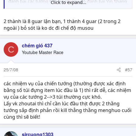
đánh bại các tướng bên ngoài sau đó đánh bại Yin Shang
Click to expand...
và
Liang Xu trong lâu đài hướng đông. Bạn cũng phải đánh
bại được 4 tên Guard Captain ở 2 thành.
2 thành là 8 guar lận bạn, 1 thành 4 guar (2 trong 2
ngoài ) bỏ sót là ko dc đi chế độ musou
mà không được.Help me,please !
chém gió 437
C
Youtube Master Race
25/7/08
#57
các nhiệm vụ của chiến tướng (thường được xác định
bằng số túi đựng item lúc đầu là 1) thì rất dễ, các nhiệm
vụ của các tướng 2-->3 túi thường cực khó.
Lấy vk zhoutai thì chỉ cần lúc đầu thịt được 2 thằng
tướng sắp định phản rồi kill thẳng thằng menghuo cuối
cùng thì sẽ biết!
sircuong1303