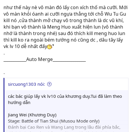
mà ko dc.Vậy nơi Meng Huo xuất hiên lần thứ 7 là ở đâu ,
như thế này nè vô màn đó lấy con xích thố mà cưỡi. Mới
có phải ở trong thành ko.::(
vô màn khỏi óanh ai cưỡi ngựa thẳng tới chỗ Wu Tu Gu
kill nó ,cửa thành mở chạy vô trong thành là dc vũ khí,
khi bạn vô thành là Meng Huo xuất hiện lun (vô thành
nhớ là thành trong nhé) sau đó thích kill meng huo lun
thì kill ko ra ngoài bém tướng nó cũng dc , dâu tây lấy
vk lv 10 dễ nhất đấy
.
___________Auto Merge________________
.
sircuong1303 nói:
các bác giúp lấy vk lv10 của khương duy.Tui đã làm theo
hướng dẫn
Jiang Wei (Khương Duy)
Stage: Battle of Tian Shui (Musou Mode only)
Đánh bại Cao Ren và Wang Lang trong lâu đài phía bắc,