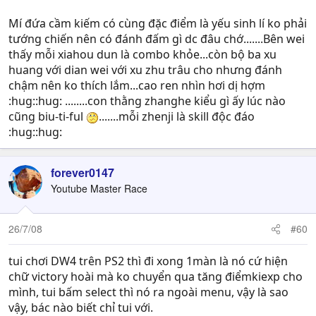
Mí đứa cầm kiếm có cùng đặc điểm là yếu sinh lí ko phải
tướng chiến nên có đánh đấm gì dc đâu chớ.......Bên wei
thấy mỗi xiahou dun là combo khỏe...còn bộ ba xu
huang với dian wei với xu zhu trâu cho nhưng đánh
chậm nên ko thích lắm...cao ren nhìn hơi dị hợm
:hug::hug: ........con thằng zhanghe kiểu gì ấy lúc nào
cũng biu-ti-ful
.......mỗi zhenji là skill độc đáo
:hug::hug:
forever0147
Youtube Master Race
26/7/08
#60
tui chơi DW4 trên PS2 thì đi xong 1màn là nó cứ hiện
chữ victory hoài mà ko chuyển qua tăng điểmkiexp cho
mình, tui bấm select thì nó ra ngoài menu, vậy là sao
vậy, bác nào biết chỉ tui với.