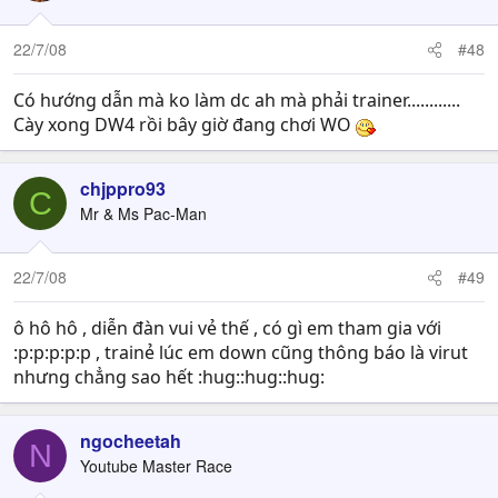
22/7/08
#48
Có hướng dẫn mà ko làm dc ah mà phải trainer............
Cày xong DW4 rồi bây giờ đang chơi WO
chjppro93
C
Mr & Ms Pac-Man
22/7/08
#49
ô hô hô , diễn đàn vui vẻ thế , có gì em tham gia với
:p:p:p:p:p , trainẻ lúc em down cũng thông báo là virut
nhưng chẳng sao hết :hug::hug::hug:
ngocheetah
N
Youtube Master Race