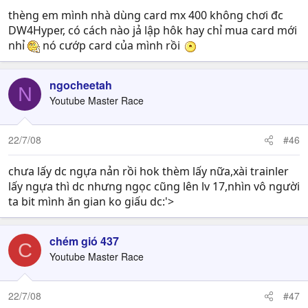
thèng em mình nhà dùng card mx 400 không chơi đc
DW4Hyper, có cách nào jả lập hôk hay chỉ mua card mới
nhỉ
nó cướp card của mình rồi
ngocheetah
N
Youtube Master Race
22/7/08
#46
chưa lấy dc ngựa nản rồi hok thèm lấy nữa,xài trainler
lấy ngựa thì dc nhưng ngọc cũng lên lv 17,nhìn vô người
ta bit mình ăn gian ko giấu dc:'>
chém gió 437
C
Youtube Master Race
22/7/08
#47