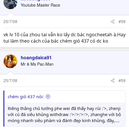
Youtube Master Race
25/7/08
#58
vk lv 10 của zhou tai vẫn ko lấy dc bác ngocheetah à.Hay
tui làm theo cách của bác chém gió 437 có dc ko
hoangdaica91
Mr & Ms Pac-Man
25/7/08
#59
chém gió 437 nói:
Riêng thằng chủ tướng phe wei đã thấy hay rùi :'>, zhenji
với cú đá siêu khủng withdraw :'>:'>:'>:'>, zhanghe với bộ
móng nhanh siêu phàm và đánh đẹp kinh khủng, đầy,....