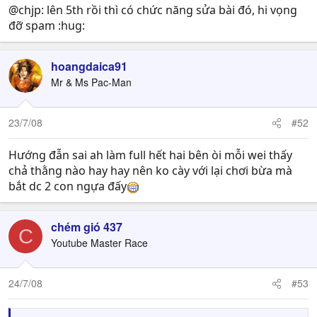
@chjp: lên 5th rồi thì có chức năng sửa bài đó, hi vọng
đỡ spam :hug:
hoangdaica91
Mr & Ms Pac-Man
23/7/08
#52
Hướng đẫn sai ah làm full hết hai bên òi mỗi wei thấy
chả thằng nào hay hay nên ko cày với lại chơi bừa mà
bắt dc 2 con ngựa đấy
chém gió 437
C
Youtube Master Race
24/7/08
#53