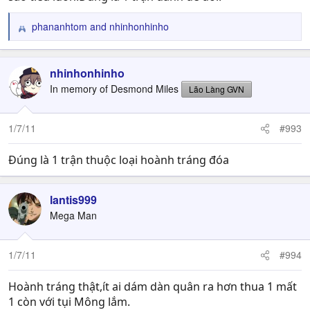
phananhtom
and
nhinhonhinho
R
e
a
c
nhinhonhinho
t
In memory of Desmond Miles
Lão Làng GVN
i
o
n
1/7/11
#993
s
:
Đúng là 1 trận thuộc loại hoành tráng đóa
lantis999
Mega Man
1/7/11
#994
Hoành tráng thật,ít ai dám dàn quân ra hơn thua 1 mất
1 còn với tụi Mông lắm.