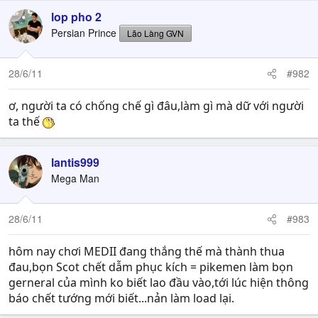
lop pho 2
Persian Prince
Lão Làng GVN
28/6/11
#982
ơ, người ta có chống chế gì đâu,làm gì mà dữ với người
ta thế
lantis999
Mega Man
28/6/11
#983
hôm nay chơi MEDII đang thắng thế mà thành thua
đau,bọn Scot chết dẫm phục kích = pikemen làm bọn
gerneral của mình ko biết lao đầu vào,tới lúc hiện thông
báo chết tướng mới biết...nản làm load lại.