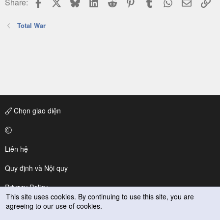
Facebook
X
Bluesky
LinkedIn
Reddit
Pinterest
Tumblr
WhatsApp
Email
Li
Share:
Total War
Chọn giao diện
Liên hệ
Quy định và Nội quy
Privacy Policy
This site uses cookies. By continuing to use this site, you are
agreeing to our use of cookies.
Trợ giúp