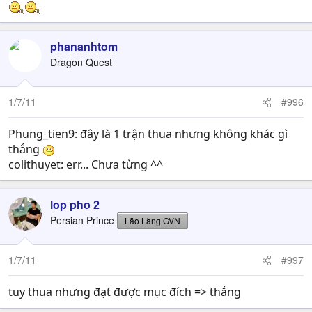
phananhtom
Dragon Quest
1/7/11
#996
Phung_tien9: đây là 1 trận thua nhưng không khác gì
thắng
colithuyet: err... Chưa từng ^^
lop pho 2
Persian Prince
Lão Làng GVN
1/7/11
#997
tuy thua nhưng đạt được mục đích => thắng