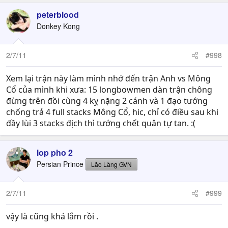
peterblood
Donkey Kong
2/7/11
#998
Xem lại trận này làm mình nhớ đến trận Anh vs Mông
Cổ của mình khi xưa: 15 longbowmen dàn trận chông
đừng trên đồi cùng 4 kỵ nặng 2 cánh và 1 đạo tướng
chống trả 4 full stacks Mông Cổ, hic, chỉ có điều sau khi
đầy lùi 3 stacks địch thì tướng chết quân tự tan. :(
lop pho 2
Persian Prince
Lão Làng GVN
2/7/11
#999
vậy là cũng khá lắm rồi .