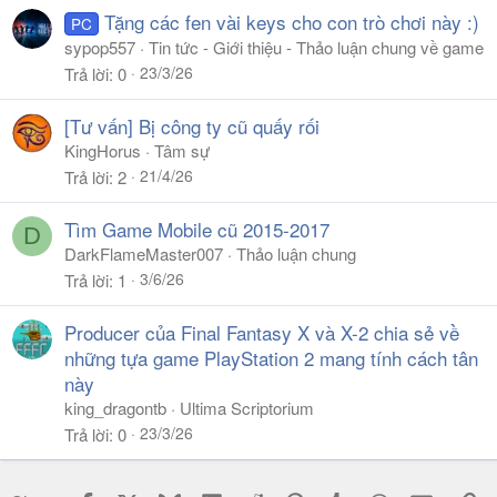
Tặng các fen vài keys cho con trò chơi này :)
PC
sypop557
Tin tức - Giới thiệu - Thảo luận chung về game
23/3/26
Trả lời
0
[Tư vấn] Bị công ty cũ quấy rối
KingHorus
Tâm sự
21/4/26
Trả lời
2
Tìm Game Mobile cũ 2015-2017
D
DarkFlameMaster007
Thảo luận chung
3/6/26
Trả lời
1
Producer của Final Fantasy X và X-2 chia sẻ về
những tựa game PlayStation 2 mang tính cách tân
này
king_dragontb
Ultima Scriptorium
23/3/26
Trả lời
0