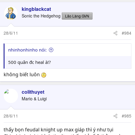
kingblackcat
Sonic the Hedgehog
Lão Làng GVN
28/6/11
#984
nhinhonhinho nói:
500 quân đc heal à!?
không biết luôn
colithuyet
Mario & Luigi
28/6/11
#985
thấy bọn feudal knight up max giáp thì ý như tụi