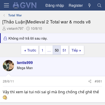
Đăng nhập
Register
Total War
[Thảo Luận]Medieval 2 Total war & mods v8
T
N
vietanh797
10/8/10
h
g
r
à
Không mở trả lời sau này.
e
y
a
g
Trước
1
…
50
51
Tiếp
d
ử
s
i
lantis999
t
a
Mega Man
r
t
28/6/11
#981
e
r
Vậy thì xem lại tui nói sai gì mà ông chống chế ghê thế