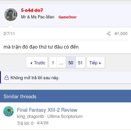
5 o4d do7
Mr & Ms Pac-Man
GameOver
2/7/11
#1,000
mà trận đó đạo thứ tư đâu có đến
Trước
1
…
50
51
Tiếp
Không mở trả lời sau này.
Similar threads
Final Fantasy XIII-2 Review
king_dragontb
Ultima Scriptorium
4/4/26
Trả lời
0