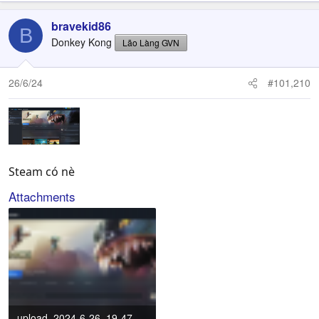
bravekid86
B
Donkey Kong
Lão Làng GVN
26/6/24
#101,210
Steam có nè
Attachments
upload_2024-6-26_19-47-53.png