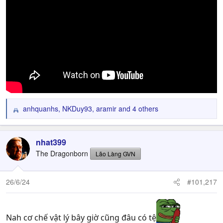
anhquanhs
,
NKDuy93
,
aramir
and 4 others
R
e
a
c
nhat399
t
The Dragonborn
Lão Làng GVN
i
o
n
26/6/24
#101,217
s
:
Nah cơ chế vật lý bây giờ cũng đâu có tệ