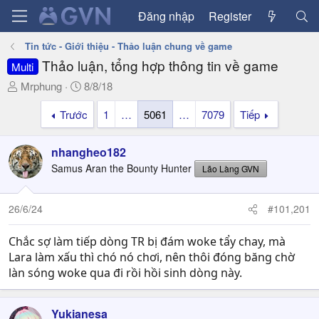
Đăng nhập
Register
Tin tức - Giới thiệu - Thảo luận chung về game
Thảo luận, tổng hợp thông tin về game
Multi
T
N
Mrphung
8/8/18
h
g
Trước
1
…
5061
…
7079
Tiếp
r
à
e
y
a
g
nhangheo182
d
ử
Samus Aran the Bounty Hunter
Lão Làng GVN
s
i
t
a
26/6/24
#101,201
r
t
Chắc sợ làm tiếp dòng TR bị đám woke tẩy chay, mà
e
Lara làm xấu thì chó nó chơi, nên thôi đóng băng chờ
r
làn sóng woke qua đi rồi hồi sinh dòng này.
Yukianesa