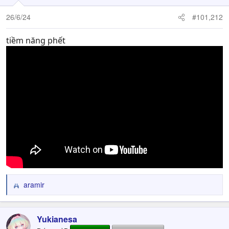
26/6/24
#101,212
tiềm năng phết
aramir
R
e
a
c
Yukianesa
t