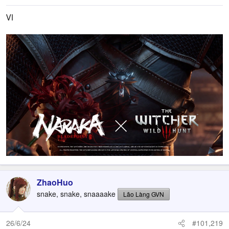
Vl
ZhaoHuo
snake, snake, snaaaake
Lão Làng GVN
26/6/24
#101,219