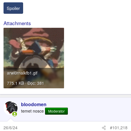
Spoiler
Attachments
arwl0rnalkfb1.gif
775.1 KB · Đọc: 381
bloodomen
temet nosce
Moderator
26/6/24
#101,218