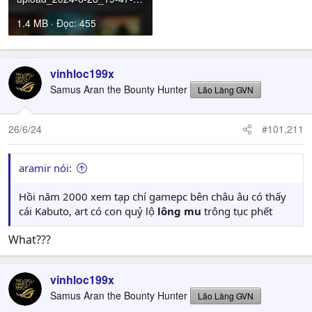
1.4 MB · Đọc: 455
vinhloc199x
Samus Aran the Bounty Hunter
Lão Làng GVN
26/6/24
#101,211
aramir nói:
Hồi năm 2000 xem tạp chí gamepc bên châu âu có thấy
cái Kabuto, art có con quỷ lộ
lông mu
trông tục phết
What???
vinhloc199x
Samus Aran the Bounty Hunter
Lão Làng GVN