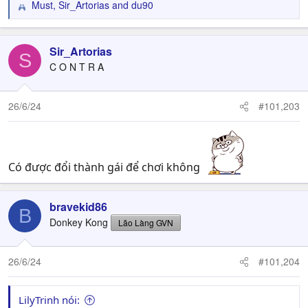
Must
,
Sir_Artorias
and
du90
R
e
a
c
Sir_Artorias
S
t
C O N T R A
i
o
n
26/6/24
#101,203
s
:
Có được đổi thành gái để chơi không
bravekid86
B
Donkey Kong
Lão Làng GVN
26/6/24
#101,204
LilyTrinh nói: