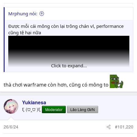
Mrphung nói:
Được mỗi cái mông còn lại trông chán vl, performance
cũng tệ hại nữa
Click to expand...
thà chơi warframe còn hơn, cũng có mông to
Yukianesa
ξ (⩌‸⩌ )ξ
Moderator
Lão Làng GVN
26/6/24
#101,220