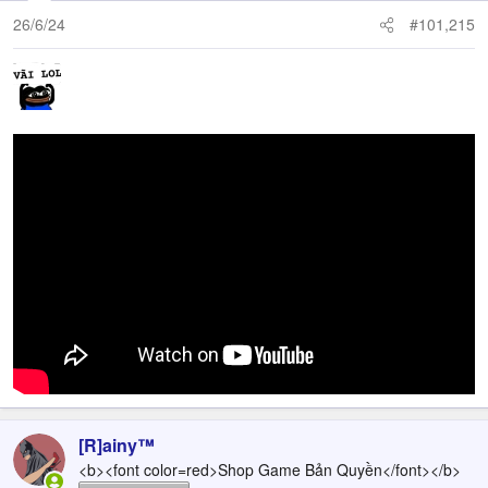
26/6/24
#101,215
[R]ainy™
<b><font color=red>Shop Game Bản Quyền</font></b>