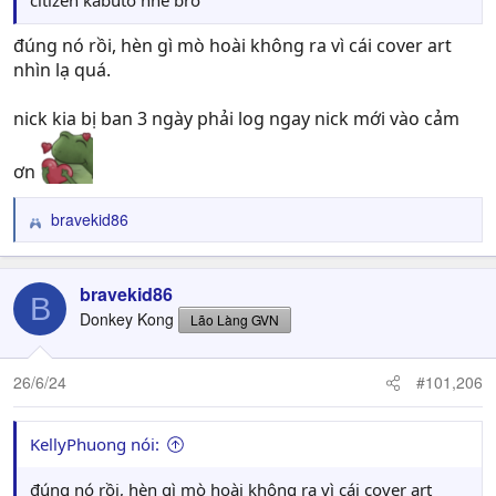
citizen kabuto nhé bro
đúng nó rồi, hèn gì mò hoài không ra vì cái cover art
nhìn lạ quá.
nick kia bị ban 3 ngày phải log ngay nick mới vào cảm
ơn
bravekid86
R
e
a
c
bravekid86
B
t
Donkey Kong
Lão Làng GVN
i
o
n
26/6/24
#101,206
s
:
KellyPhuong nói:
đúng nó rồi, hèn gì mò hoài không ra vì cái cover art