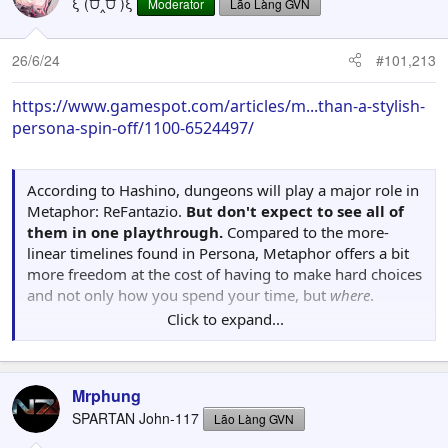
ξ (⩌‸⩌ )ξ
Moderator
Lão Làng GVN
i
o
n
26/6/24
#101,213
s
:
https://www.gamespot.com/articles/m...than-a-stylish-
persona-spin-off/1100-6524497/
According to Hashino, dungeons will play a major role in
Metaphor: ReFantazio.
But don't expect to see all of
them in one playthrough.
Compared to the more-
linear timelines found in Persona, Metaphor offers a bit
more freedom at the cost of having to make hard choices
and not only how you spend your time, but
where
.
Click to expand...
"Imagine if you go on vacation," Hashino explained. "You
go to a city and you have 10 places listed on your travel
log. Some of these might take two days to enjoy,
Mrphung
whereas others might take half a day. Some might
SPARTAN John-117
Lão Làng GVN
require a guide or more preparations, others might be a
bit more safe. But you can't do it all.