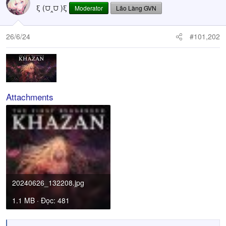
ξ (⩌‸⩌ )ξ
Moderator
Lão Làng GVN
26/6/24
#101,202
Attachments
20240626_132208.jpg
1.1 MB · Đọc: 481