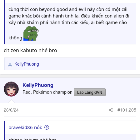
cùng thời con beyond good and evil này còn có một cái
game khác bối cảnh hành tinh lạ, điều khiển con alien đi
xây nhà khám phá hành tình các kiểu, ai biết game nào
không
citizen kabuto nhé bro
KellyPhuong
R
e
a
c
KellyPhuong
t
Red, Pokémon champion
Lão Làng GVN
i
o
n
26/6/24
#101,205
s
:
bravekid86 nói: