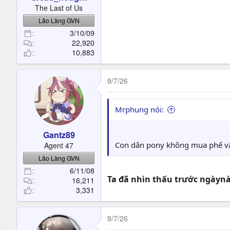
t
The Last of Us
e
Lão Làng GVN
r
3/10/09
22,920
10,883
9/7/26
Mrphung nói:
Gantz89
Con dân pony không mua phế vật 
Agent 47
Lão Làng GVN
6/11/08
Ta đã nhìn thấu trước ngàynà
16,211
3,331
9/7/26