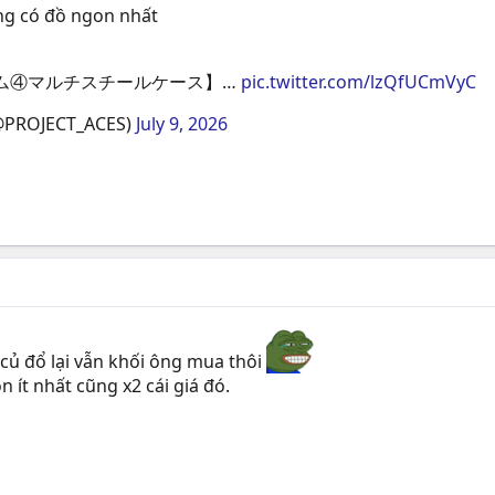
ng có đồ ngon nhất
テム④マルチスチールケース】…
pic.twitter.com/lzQfUCmVyC
OJECT_ACES)
July 9, 2026
củ đổ lại vẫn khối ông mua thôi
 ít nhất cũng x2 cái giá đó.