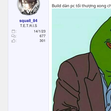
Build dàn pc tối thượng xong ch
squall_84
T.E.T.Я.I.S
14/1/23
677
301