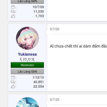
Lão Làng GVN
10/7/09
11,030
1,703
9/7/26
AI chưa chết thì ai dám đâm đầ
Yukianesa
ξ (⩌‸⩌ )ξ
Moderator
Lão Làng GVN
1/12/10
40,851
22,554
9/7/26