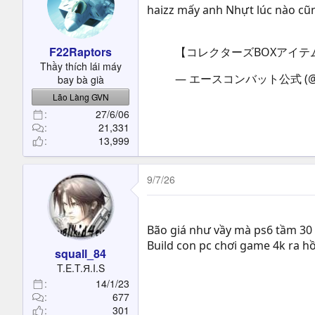
haizz mấy anh Nhựt lúc nào cũ
F22Raptors
【コレクターズBOXアイ
Thầy thích lái máy
— エースコンバット公式 (@PR
bay bà già
Lão Làng GVN
27/6/06
21,331
13,999
9/7/26
Bão giá như vầy mà ps6 tầm 30 
Build con pc chơi game 4k ra hồn
squall_84
T.E.T.Я.I.S
14/1/23
677
301