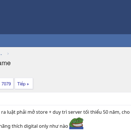
Thảo luận chung về game
game
7079
Tiếp
cầu ra luật phải mở store + duy trì server tối thiểu 50 năm,
ãng thích digital only như nào