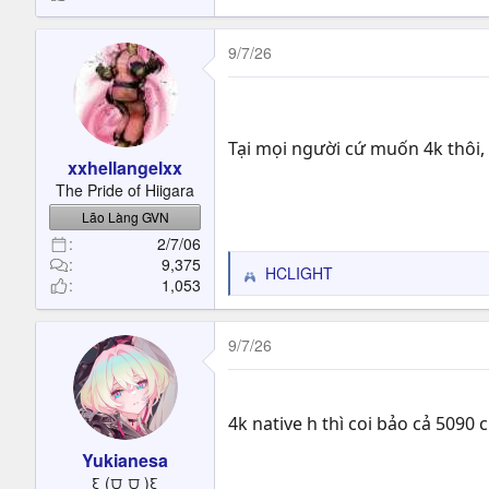
9/7/26
Tại mọi người cứ muốn 4k thôi, 
xxhellangelxx
The Pride of Hiigara
Lão Làng GVN
2/7/06
9,375
HCLIGHT
R
1,053
e
a
c
9/7/26
t
i
o
4k native h thì coi bảo cả 5090
n
s
Yukianesa
:
ξ (⩌‸⩌ )ξ