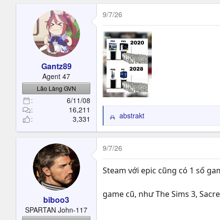
a
c
9/7/26
t
i
o
n
s
Gantz89
:
Agent 47
Lão Làng GVN
6/11/08
16,211
abstrakt
3,331
R
e
a
c
9/7/26
t
i
Steam với epic cũng có 1 số gam
o
n
game cũ, như The Sims 3, Sacre
s
biboo3
:
SPARTAN John-117