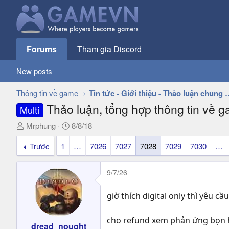
Forums
Tham gia Discord
New posts
Thông tin về game
Tin tức - Giới thiệu - 
Thảo luận, tổng hợp thông tin về 
Multi
T
N
Mrphung
8/8/18
h
g
Trước
1
…
7026
7027
7028
7029
7030
…
r
à
e
y
a
g
9/7/26
d
ử
s
i
giờ thích digital only thì yêu 
t
a
cho refund xem phản ứng bọn h
r
dread_nought