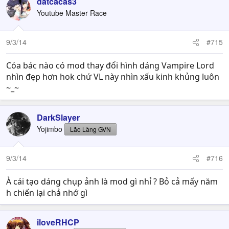
datcacas3
Youtube Master Race
9/3/14
#715
Cóa bác nào có mod thay đổi hình dáng Vampire Lord
nhìn đẹp hơn hok chứ VL này nhìn xấu kinh khủng luôn
~_~
DarkSlayer
Yojimbo
Lão Làng GVN
9/3/14
#716
À cái tạo dáng chụp ảnh là mod gì nhỉ ? Bỏ cả mấy năm
h chiến lại chả nhớ gì
iloveRHCP