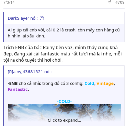
7/3/14
#709
DarkSlayer nói:
Ai giúp cái enb với, cài 0.2 là crash, còn mấy con hàng cũ
h nhìn lại xấu kinh.
Trích ENB của bác Rainy bên voz, mình thấy cũng khá
đẹp, đang xài cái fantastic màu rất tươi mà lại nhẹ, mỗi
tội ra chỗ tuyết thì hơi chói.
[R]ainy;43681521 nói:
-
ENB
cho cả nhà: trong đó có 3 config:
Cold
,
Vintage
,
Fantastic
.
-COLD-​
Click to expand...