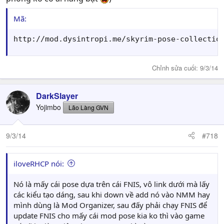
Mã:
http://mod.dysintropi.me/skyrim-pose-collectio
Chỉnh sửa cuối:
9/3/14
DarkSlayer
Yojimbo
Lão Làng GVN
9/3/14
#718
iloveRHCP nói:
Nó là mấy cái pose dựa trên cái FNIS, vô link dưới mà lấy
các kiểu tạo dáng, sau khi down về add nó vào NMM hay
mình dùng là Mod Organizer, sau đấy phải chạy FNIS để
update FNIS cho mấy cái mod pose kia ko thì vào game