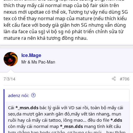
thích thay mấy cái normal map của bộ fair skin trên
nexus mới updtae có thể ok, Tương tự vậy nếu dùng SG
tex có thể thay normal map của mature (nếu thích kiểu
kết cấu face với body già giặn hơn SG nhưng vẫn dùng
làn da face của sg) vì bộ sg nó phát triển chỉnh sửa từ
mature ra nên khá tương đồng nhau.
Ice.Mage
Mr & Ms Pac-Man
7/3/14
#706
adenz nói:
Cái
*_msn.dds
bác lý giải với VD sai rồi, toàn bộ mấy cái
sẹo,da mượt gân xanh gân đỏ,mấy vết tàn nhang, mụn
ruồi hay cả mấy cái tattoo, lông mao... đều do file
*.dds
còn mấy cái normal map
*_msn.dds
mang tính kết cấu
hơn chẳng hạn body cơ bắp, cơ bụng sáu múi... hay thậm