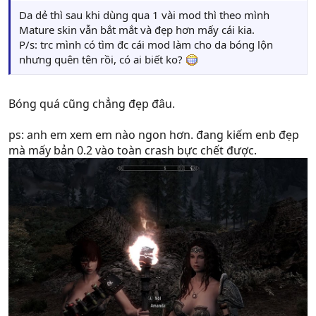
Da dẻ thì sau khi dùng qua 1 vài mod thì theo mình
Mature skin vẫn bắt mắt và đẹp hơn mấy cái kia.
P/s: trc mình có tìm đc cái mod làm cho da bóng lộn
nhưng quên tên rồi, có ai biết ko?
Bóng quá cũng chẳng đẹp đâu.
ps: anh em xem em nào ngon hơn. đang kiếm enb đẹp
mà mấy bản 0.2 vào toàn crash bực chết được.