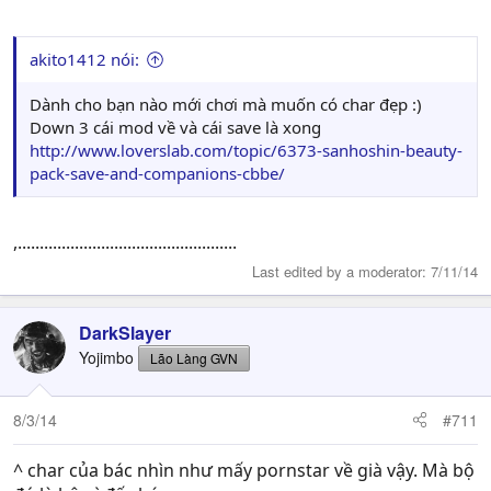
akito1412 nói:
Dành cho bạn nào mới chơi mà muốn có char đẹp :)
Down 3 cái mod về và cái save là xong
http://www.loverslab.com/topic/6373-sanhoshin-beauty-
pack-save-and-companions-cbbe/
,..................................................
Last edited by a moderator:
7/11/14
DarkSlayer
Yojimbo
Lão Làng GVN
8/3/14
#711
^ char của bác nhìn như mấy pornstar về già vậy. Mà bộ