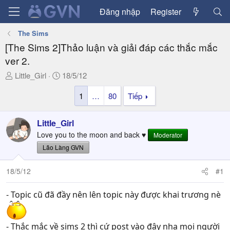
Đăng nhập
Register
The Sims
[The Sims 2]Thảo luận và giải đáp các thắc mắc
ver 2.
T
N
Little_Girl
18/5/12
h
g
1
…
80
Tiếp
r
à
e
y
a
g
Little_Girl
d
ử
Love you to the moon and back ♥
Moderator
s
i
Lão Làng GVN
t
a
18/5/12
#1
r
t
e
- Topic cũ đã đầy nên lên topic này được khai trương nè
r
- Thắc mắc về sims 2 thì cứ post vào đây nha mọi người