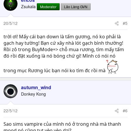
Zsukala
Moderator
Lão Làng GVN
20/5/12
#5
trời ơi! Mấy cái bạn down là tấm gương, nó ko phải là
gạch hay tường! Bạn cứ xây nhà lót gạch bình thường!
Rồi zô trong BuyMode=> chỗ mua rương, tìm mấy tấm
đó rồi đặt xuống là nó bóng chứ gì! Mình có nói nó
trong mục Rương lúc bạn nói ko tìm đc rồi mà
autumn_wind
Donkey Kong
22/5/12
#6
Sao sims vampire của mình nó ở trong nhà mà thanh
mood nó cũng tụt vèo vèo dzị?