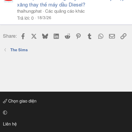
xăng thay thế máy dầu Diesel?
thaihungphat
Các quảng cáo khác
18/3/26
Trả lời
0
Facebook
X
Bluesky
LinkedIn
Reddit
Pinterest
Tumblr
WhatsApp
Email
Li
Share:
The Sims
Chọn giao diện
Liên hệ