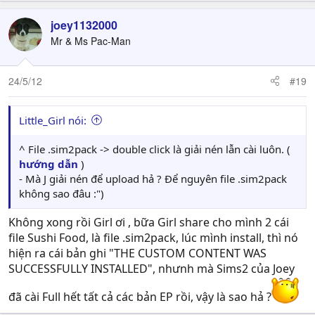
joey1132000
Mr & Ms Pac-Man
24/5/12
#19
Little_Girl nói:
^ File .sim2pack -> double click là giải nén lẫn cài luôn. (
hướng dẫn
)
- Mà J giải nén để upload hả ? Để nguyên file .sim2pack
không sao đâu :")
Không xong rồi Girl ơi , bữa Girl share cho mình 2 cái
file Sushi Food, là file .sim2pack, lúc mình install, thì nó
hiện ra cái bản ghi "THE CUSTOM CONTENT WAS
SUCCESSFULLY INSTALLED", nhưnh mà Sims2 của Joey
đã cài Full hết tất cả các bản EP rồi, vậy là sao hả ?