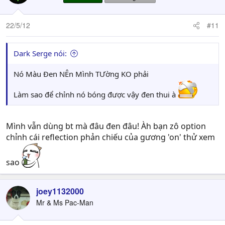
22/5/12
#11
Dark Serge nói:
Nó Màu Đen NÊn Mình TƯờng KO phải
Làm sao để chỉnh nó bóng được vậy đen thui à
Mình vẫn dùng bt mà đâu đen đâu! Àh bạn zô option
chỉnh cái reflection phản chiếu của gương 'on' thử xem
sao
joey1132000
Mr & Ms Pac-Man