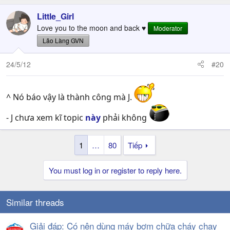
Little_Girl
Love you to the moon and back ♥
Moderator
Lão Làng GVN
24/5/12
#20
^ Nó báo vậy là thành công mà J.
- J chưa xem kĩ topic
này
phải không
1
…
80
Tiếp
You must log in or register to reply here.
Similar threads
Giải đáp: Có nên dùng máy bơm chữa cháy chạy