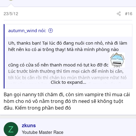
23/5/12
#16
autumn_wind nói:
Uh, thanks bạn! Tại lúc đó đang nuôi con nhỏ, nhà đi làm
hết nên ko có ai trông thay! Mà nhà mình phòng nào
cũng có cửa sổ nên thanh mood nó tụt ko đỡ đc
Lúc trước bình thường thì tìm mọi cách để mình bị cắn,
tới lúc bị cắn rồi thì chán ko mún thành vampire nữa! Nó
Click to expand...
mới cắn xong hôm tối, sáng hôm sau đi mua thuốc về
Bạn gọi nanny tới chăm đi, còn sim vampire thì mua cái
hòm cho nó vô nằm trong đó th need sẽ không tuột
uống rồi
đâu. Kiếm trong phần bed đó
zkuns
Z
Youtube Master Race