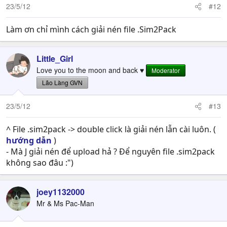
23/5/12
#12
Làm ơn chỉ mình cách giải nén file .Sim2Pack
Little_Girl
Love you to the moon and back ♥
Moderator
Lão Làng GVN
23/5/12
#13
^ File .sim2pack -> double click là giải nén lẫn cài luôn. (
hướng dẫn
)
- Mà J giải nén để upload hả ? Để nguyên file .sim2pack
không sao đâu :")
joey1132000
Mr & Ms Pac-Man