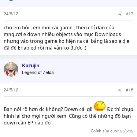
24/5/12
#17
cho em hỏi , em mới cài game , theo chỉ dẫn của
mngười e down nhiều objects vào mục Downloads
nhưng vào trong game ko hiện ra cái bảng là sao ạ :( e
đã để Enabled rồi mà vẫn ko được :(
Kazujin
Legend of Zelda
24/5/12
#18
Bạn nói rõ hơn đc không? Down cái gì!
Đc thì chụp
hình lại cho mọi người xem. Cũng có thể những đồ bạn
down cần EP nào đó
Chỉnh sửa cuối:
25/5/12