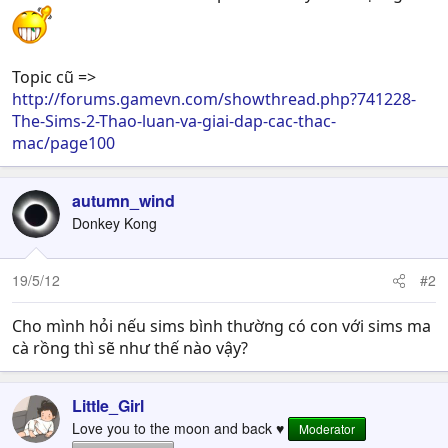
Topic cũ =>
http://forums.gamevn.com/showthread.php?741228-
The-Sims-2-Thao-luan-va-giai-dap-cac-thac-
mac/page100
autumn_wind
Donkey Kong
19/5/12
#2
Cho mình hỏi nếu sims bình thường có con với sims ma
cà rồng thì sẽ như thế nào vậy?
Little_Girl
Love you to the moon and back ♥
Moderator