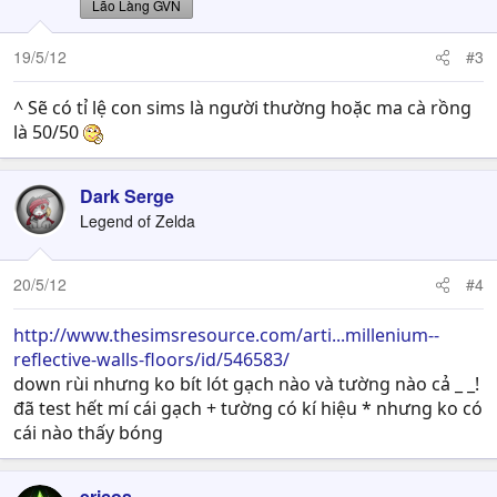
Lão Làng GVN
19/5/12
#3
^ Sẽ có tỉ lệ con sims là người thường hoặc ma cà rồng
là 50/50
Dark Serge
Legend of Zelda
20/5/12
#4
http://www.thesimsresource.com/arti...millenium--
reflective-walls-floors/id/546583/
down rùi nhưng ko bít lót gạch nào và tường nào cả _ _!
đã test hết mí cái gạch + tường có kí hiệu * nhưng ko có
cái nào thấy bóng
ericos