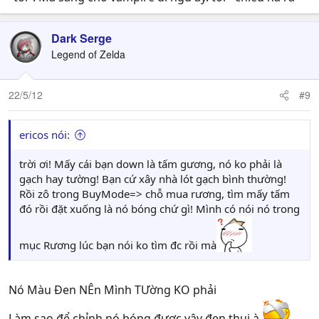
Dark Serge
Legend of Zelda
22/5/12
#9
ericos nói:
trời ơi! Mấy cái bạn down là tấm gương, nó ko phải là
gạch hay tường! Bạn cứ xây nhà lót gạch bình thường!
Rồi zô trong BuyMode=> chỗ mua rương, tìm mấy tấm
đó rồi đặt xuống là nó bóng chứ gì! Mình có nói nó trong
mục Rương lúc bạn nói ko tìm đc rồi mà
Nó Màu Đen NÊn Mình TƯờng KO phải
Làm sao để chỉnh nó bóng được vậy đen thui à