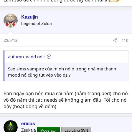
Kazujin
Legend of Zelda
22/5/12
#10
autumn_wind nói:
Sao sims vampire của mình nó ở trong nhà mà thanh
mood nó cũng tụt vèo vèo dzị?
Ban ngày bạn nên mua cái hòm (nằm trong bed) cho nó
vô đó nằm thì các needs sẽ không giảm đâu. Tối cho nó
dậy (hoạt động về đêm)
ericos
Zsukala
Moderator
Lão Làng GVN