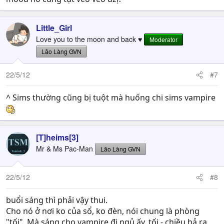
Little_Girl
Love you to the moon and back ♥
Moderator
Lão Làng GVN
22/5/12
#7
^ Sims thường cũng bị tuột mà huống chi sims vampire
[T]heims[3]
Mr & Ms Pac-Man
Lão Làng GVN
22/5/12
#8
buổi sáng thì phải vậy thui.
Cho nó ở nơi ko của sổ, ko đèn, nói chung là phòng
"tối". Mà sáng cho vampire đi ngủ ấy. tối - chiều hả ra