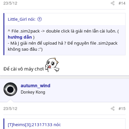
23/5/12
#14
Little_Girl nói:
^ File .sim2pack -> double click là giải nén lẫn cài luôn. (
hướng dẫn
)
- Mà J giải nén để upload hả ? Để nguyên file .sim2pack
không sao đâu :")
Để cài vô máy chơi
autumn_wind
Donkey Kong
23/5/12
#15
[T]heims[3];21317133 nói: