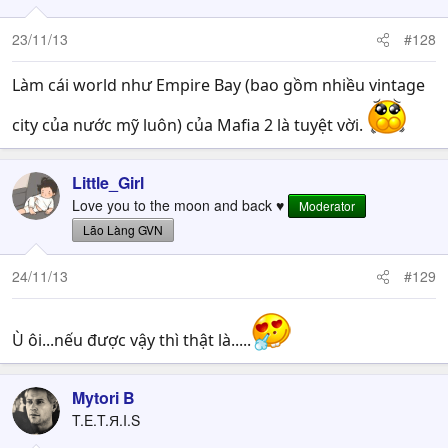
23/11/13
#128
Làm cái world như Empire Bay (bao gồm nhiều vintage
city của nước mỹ luôn) của Mafia 2 là tuyệt vời.
Little_Girl
Love you to the moon and back ♥
Moderator
Lão Làng GVN
24/11/13
#129
Ù ôi...nếu được vậy thì thật là.....
Mytori B
T.E.T.Я.I.S