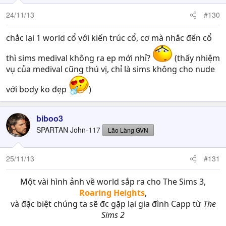
24/11/13
#130
chắc lại 1 world cổ với kiến trúc cổ, cơ mà nhắc đến cổ
thì sims medival không ra ep mới nhỉ?
(thấy nhiệm
vụ của medival cũng thú vị, chỉ là sims không cho nude
với body ko đẹp
)
biboo3
SPARTAN John-117
Lão Làng GVN
25/11/13
#131
Một vài hình ảnh về world sắp ra cho The Sims 3,
Roaring Heights
,
và đặc biệt chúng ta sẽ đc gặp lại gia đình Capp từ
The
Sims 2