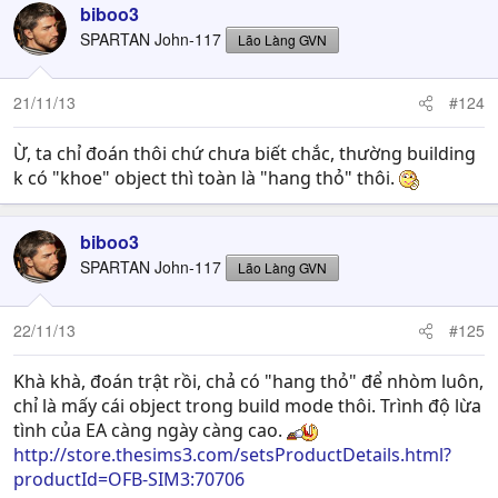
biboo3
SPARTAN John-117
Lão Làng GVN
21/11/13
#124
Ừ, ta chỉ đoán thôi chứ chưa biết chắc, thường building
k có "khoe" object thì toàn là "hang thỏ" thôi.
biboo3
SPARTAN John-117
Lão Làng GVN
22/11/13
#125
Khà khà, đoán trật rồi, chả có "hang thỏ" để nhòm luôn,
chỉ là mấy cái object trong build mode thôi. Trình độ lừa
tình của EA càng ngày càng cao.
http://store.thesims3.com/setsProductDetails.html?
productId=OFB-SIM3:70706