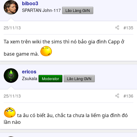
biboo3
SPARTAN John-117
Lão Làng GVN
25/11/13
#135
Ta xem trên wiki the sims thì nó bảo gia đình Capp ở
base game mà.
ericos
Zsukala
Moderator
Lão Làng GVN
25/11/13
#136
ta âu có biết âu, chắc ta chưa la liếm gia đình đó
lần nào