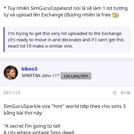
* Tuy nhiên SimGuruCopeland nói là sẽ làm 1 lot tương
tự và upload lên Exchange (đương nhiên là free
)
I'm trying to get this very lot uploaded to the Exchange
(it's ready to move in and decorate) and if I can't get this
exact lot I'll make a similar one.
biboo3
SPARTAN John-117
Lão Làng GVN
23/11/13
#126
SimGuruSparkle vừa "hint" world tiếp theo cho sims 3
bằng bài thơ này:
"A secret I’m going to tell
A city where vintage Sims dwell