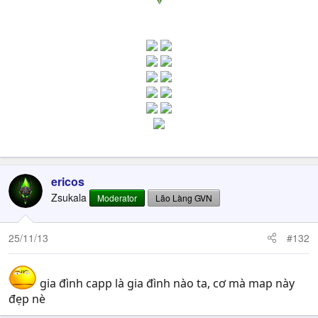
ericos
Zsukala
Moderator
Lão Làng GVN
25/11/13
#132
gia đình capp là gia đình nào ta, cơ mà map này
đẹp nè