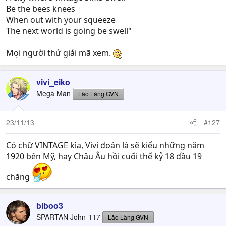
Be the bees knees
When out with your squeeze
The next world is going be swell"
Mọi người thử giải mã xem.
vivi_eiko
Mega Man
Lão Làng GVN
23/11/13
#127
Có chữ VINTAGE kìa, Vivi đoán là sẽ kiểu những năm
1920 bên Mỹ, hay Châu Âu hồi cuối thế kỷ 18 đầu 19
chăng
biboo3
SPARTAN John-117
Lão Làng GVN