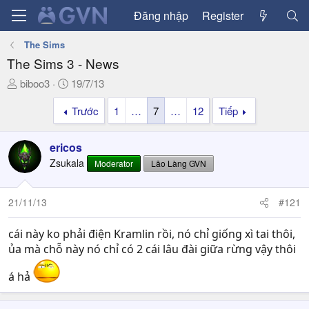
Đăng nhập
Register
The Sims
The Sims 3 - News
T
N
biboo3
19/7/13
h
g
Trước
1
…
7
…
12
Tiếp
r
à
e
y
a
g
ericos
d
ử
Zsukala
Moderator
Lão Làng GVN
s
i
t
a
21/11/13
#121
r
t
cái này ko phải điện Kramlin rồi, nó chỉ giống xì tai thôi,
e
ủa mà chỗ này nó chỉ có 2 cái lâu đài giữa rừng vậy thôi
r
á hả