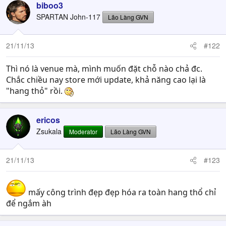
biboo3
SPARTAN John-117
Lão Làng GVN
21/11/13
#122
Thì nó là venue mà, mình muốn đặt chỗ nào chả đc.
Chắc chiều nay store mới update, khả năng cao lại là
"hang thỏ" rồi.
ericos
Zsukala
Moderator
Lão Làng GVN
21/11/13
#123
mấy công trình đẹp đẹp hóa ra toàn hang thổ chỉ
để ngắm àh