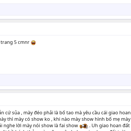
 trang 5 cmnr
n cứ sủa , mày đéo phải là bố tao mà yêu cầu cái giao hoa
ày thì mày có show ko , khi nào mày show hình bố mẹ mày 
hải nghe lời mày nói show là fai show
. Uh giao hoan đất 