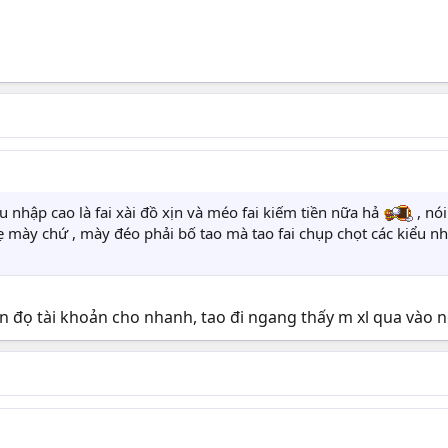
 nhập cao là fai xài đồ xịn và méo fai kiếm tiền nữa hả
, nó
ẹ mày chứ , mày đéo phải bố tao mà tao fai chụp chọt các kiểu n
an đọ tài khoản cho nhanh, tao đi ngang thấy m xl qua vào 