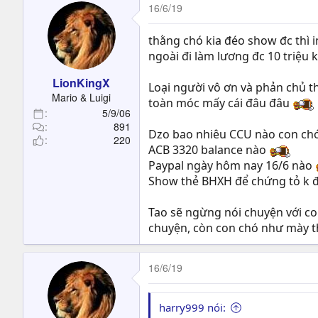
16/6/19
thằng chó kia đéo show đc thì 
ngoài đi làm lương đc 10 triệu
LionKingX
Loại người vô ơn và phản chủ t
Mario & Luigi
toàn móc mấy cái đâu đâu
5/9/06
891
Dzo bao nhiêu CCU nào con chó
220
ACB 3320 balance nào
Paypal ngày hôm nay 16/6 nào
Show thẻ BHXH để chứng tỏ k 
Tao sẽ ngừng nói chuyện với con
chuyện, còn con chó như mày th
16/6/19
harry999 nói: