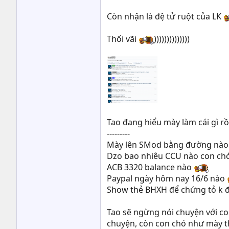
Còn nhận là đệ tử ruột của LK
Thối vãi
))))))))))))))
Tao đang hiểu mày làm cái gì r
---------
Mày lên SMod bằng đường nà
Dzo bao nhiêu CCU nào con chó
ACB 3320 balance nào
Paypal ngày hôm nay 16/6 nào
Show thẻ BHXH để chứng tỏ k 
Tao sẽ ngừng nói chuyện với con
chuyện, còn con chó như mày th