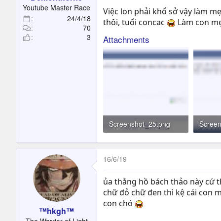
t
Youtube Master Race
Việc lon phải khổ sở vậy làm m
e
24/4/18
thôi, tuổi concac
Làm con mẹ 
r
70
3
Attachments
Screenshot_25.png
Scree
46.8 KB · Đọc: 17
47 KB 
16/6/19
ủa thằng hồ bách thảo này cứ th
chữ đỏ chữ đen thì kệ cái con 
con chó
™hkgh™