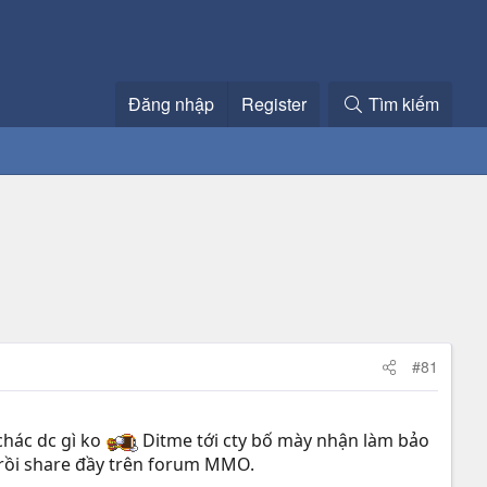
Đăng nhập
Register
Tìm kiếm
#81
chác dc gì ko
Ditme tới cty bố mày nhận làm bảo
u rồi share đầy trên forum MMO.