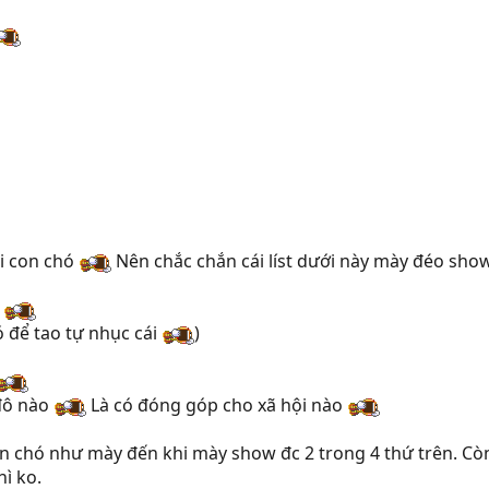
ồi con chó
Nên chắc chắn cái líst dưới này mày đéo sho
o
 để tao tự nhục cái
)
đô nào
Là có đóng góp cho xã hội nào
 chó như mày đến khi mày show đc 2 trong 4 thứ trên. Còn ko
ì ko.