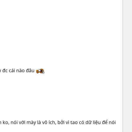
w đc cái nào đâu
, nói với mày là vô ích, bởi vì tao có dữ liệu để nói