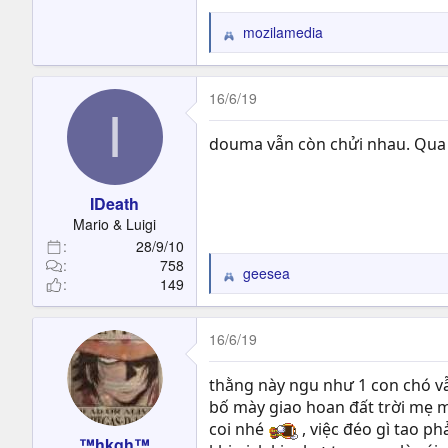
mozilamedia
R
e
a
c
16/6/19
I
t
i
douma vẫn còn chửi nhau. Qua
o
n
s
IDeath
:
Mario & Luigi
28/9/10
758
geesea
R
149
e
a
c
16/6/19
t
i
thằng này ngu như 1 con chó vẫ
o
bố mày giao hoan đất trời mẹ m
n
coi nhé
, việc đéo gì tao p
s
™hkgh™