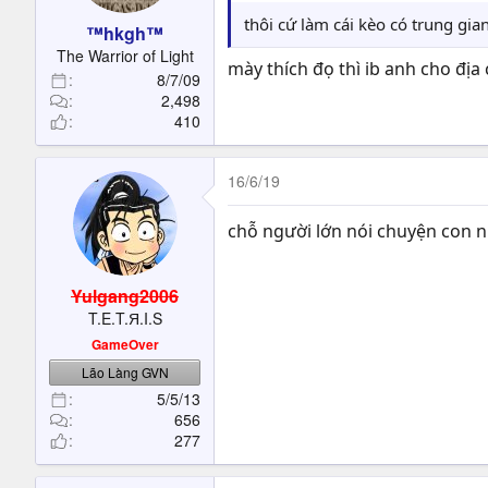
thôi cứ làm cái kèo có trung gi
™hkgh™
The Warrior of Light
mày thích đọ thì ib anh cho địa 
8/7/09
2,498
410
16/6/19
chỗ người lớn nói chuyện con n
Yulgang2006
T.E.T.Я.I.S
GameOver
Lão Làng GVN
5/5/13
656
277