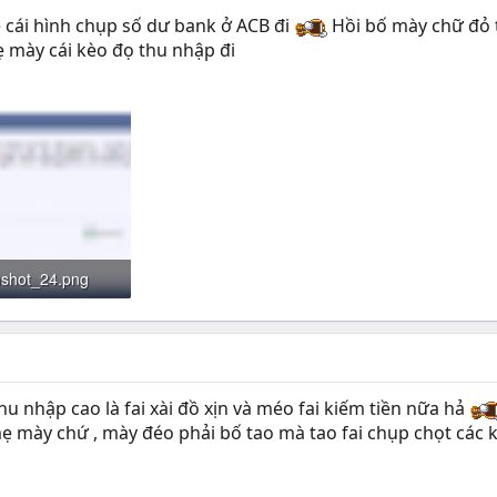
ẹ cái hình chụp số dư bank ở ACB đi
Hồi bố mày chữ đỏ 
mày cái kèo đọ thu nhập đi
nshot_24.png
· Đọc: 16
u nhập cao là fai xài đồ xịn và méo fai kiếm tiền nữa hả
mẹ mày chứ , mày đéo phải bố tao mà tao fai chụp chọt các 