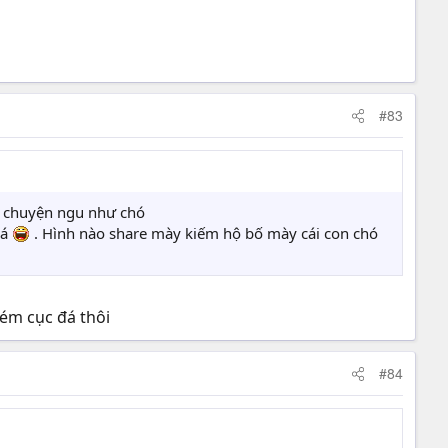
#83
i chuyện ngu như chó
há
. Hình nào share mày kiếm hộ bố mày cái con chó
ném cục đá thôi
#84