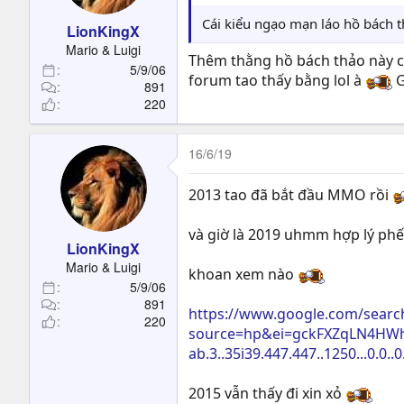
Cái kiểu ngạo mạn láo hồ bách th
LionKingX
Mario & Luigi
Thêm thằng hồ bách thảo này c
5/9/06
forum tao thấy bằng lol à
G
891
220
16/6/19
2013 tao đã bắt đầu MMO rồi
và giờ là 2019 uhmm hợp lý ph
LionKingX
Mario & Luigi
khoan xem nào
5/9/06
891
https://www.google.com/searc
220
source=hp&ei=gckFXZqLN4HW
ab.3..35i39.447.447..1250...0.0..0
2015 vẫn thấy đi xin xỏ