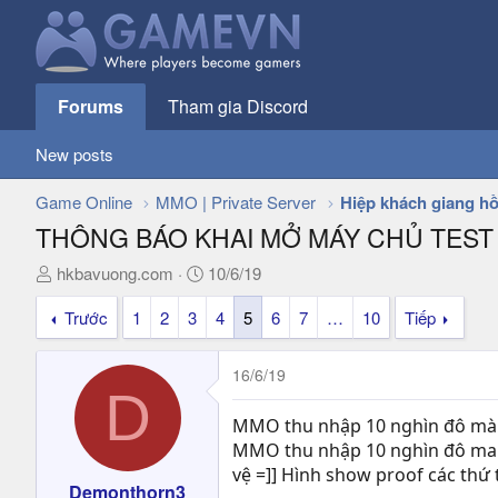
Forums
Tham gia Discord
New posts
Game Online
MMO | Private Server
Hiệp khách giang hồ
THÔNG BÁO KHAI MỞ MÁY CHỦ TEST 
T
N
hkbavuong.com
10/6/19
h
g
Trước
1
2
3
4
5
6
7
…
10
Tiếp
r
à
e
y
a
g
16/6/19
d
ử
D
s
i
MMO thu nhập 10 nghìn đô mà d
t
MMO thu nhập 10 nghìn đô ma d
a
vệ =]] Hình show proof các thứ
r
Demonthorn3