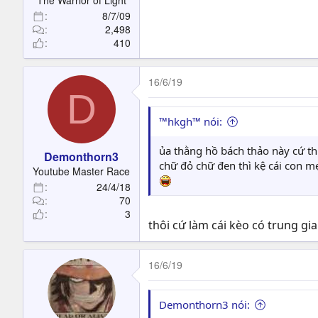
The Warrior of Light
8/7/09
2,498
410
16/6/19
D
™hkgh™ nói:
ủa thằng hồ bách thảo này cứ thu
Demonthorn3
chữ đỏ chữ đen thì kệ cái con m
Youtube Master Race
24/4/18
70
3
thôi cứ làm cái kèo có trung gi
16/6/19
Demonthorn3 nói: