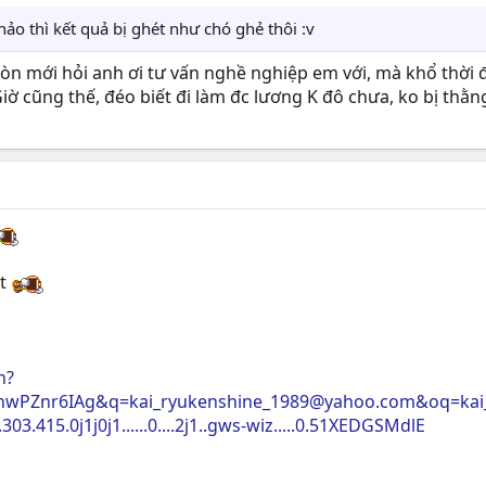
ảo thì kết quả bị ghét như chó ghẻ thôi :v
òn mới hỏi anh ơi tư vấn nghề nghiệp em với, mà khổ thời
iờ cũng thế, đéo biết đi làm đc lương K đô chưa, ko bị thằn
ết
h?
hwPZnr6IAg&
q=kai_ryukenshine_1989@yahoo.com
&
oq=ka
.303.415.0j1j0j1......0....2j1..gws-wiz.....0.51XEDGSMdlE