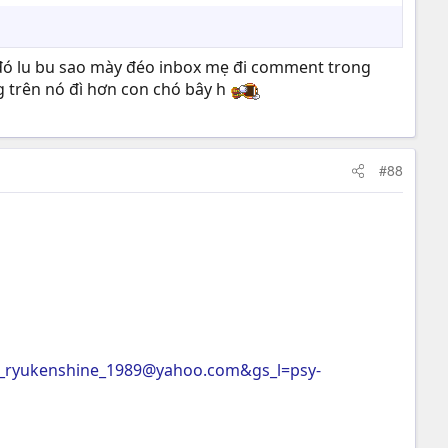
 đó lu bu sao mày đéo inbox mẹ đi comment trong
g trên nó đì hơn con chó bây h
#88
i_ryukenshine_1989@yahoo.com
&gs_l=psy-