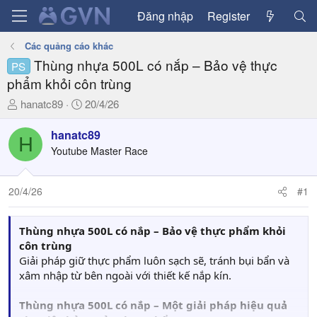
Đăng nhập
Register
Các quảng cáo khác
Thùng nhựa 500L có nắp – Bảo vệ thực
PS
phẩm khỏi côn trùng
T
N
hanatc89
20/4/26
h
g
r
à
hanatc89
H
e
y
Youtube Master Race
a
g
d
ử
20/4/26
#1
s
i
t
a
Thùng nhựa 500L có nắp – Bảo vệ thực phẩm khỏi
r
côn trùng
t
Giải pháp giữ thực phẩm luôn sạch sẽ, tránh bụi bẩn và
e
xâm nhập từ bên ngoài với thiết kế nắp kín.
r
Thùng nhựa 500L có nắp – Một giải pháp hiệu quả