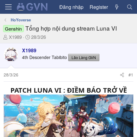
Đăng nhập
Register
HoYoverse
Tổng hợp nội dung stream Luna VI
Genshin
T
N
X1989
28/3/26
h
g
r
à
X1989
e
y
4th Descender Tabibito
Lão Làng GVN
a
g
d
ử
28/3/26
#1
s
i
t
a
PATCH LUNA VI : ĐIỀM BÁO TRỞ VỀ
r
t
e
r