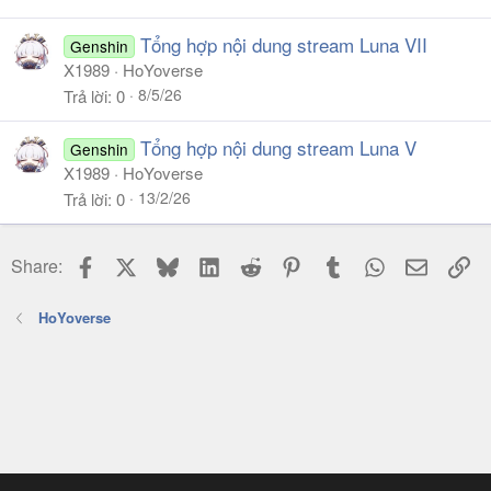
Tổng hợp nội dung stream Luna VII
Genshin
X1989
HoYoverse
8/5/26
Trả lời
0
Tổng hợp nội dung stream Luna V
Genshin
X1989
HoYoverse
13/2/26
Trả lời
0
Facebook
X
Bluesky
LinkedIn
Reddit
Pinterest
Tumblr
WhatsApp
Email
Li
Share:
HoYoverse