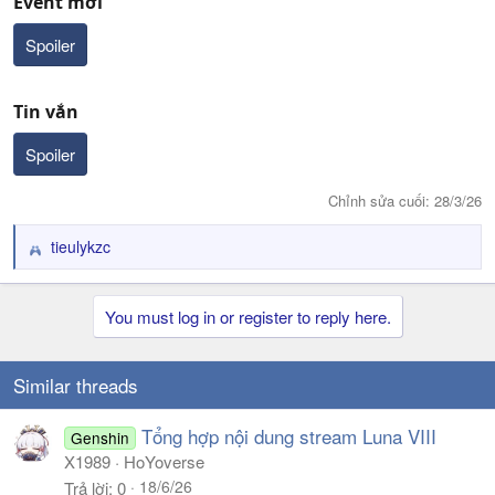
Event mới
Spoiler
Tin vắn
Spoiler
Chỉnh sửa cuối:
28/3/26
tieulykzc
R
e
a
You must log in or register to reply here.
c
t
i
o
Similar threads
n
s
Tổng hợp nội dung stream Luna VIII
Genshin
:
X1989
HoYoverse
18/6/26
Trả lời
0