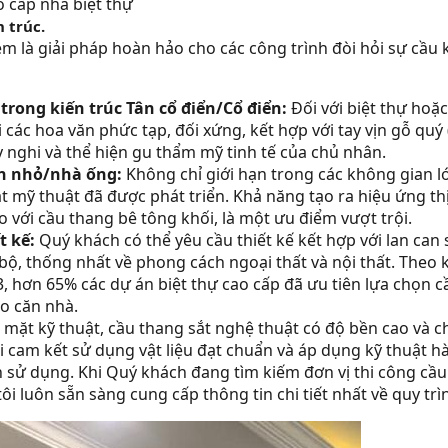
 cấp nhà biệt thự
 trúc.
 là giải pháp hoàn hảo cho các công trình đòi hỏi sự cầu k
trong kiến trúc Tân cổ điển/Cổ điển:
Đối với biệt thự hoặ
 các hoa văn phức tạp, đối xứng, kết hợp với tay vịn gỗ quý
y nghi và thể hiện gu thẩm mỹ tinh tế của chủ nhân.
an nhỏ/nhà ống:
Không chỉ giới hạn trong các không gian l
t mỹ thuật đã được phát triển. Khả năng tạo ra hiệu ứng th
với cầu thang bê tông khối, là một ưu điểm vượt trội.
t kế:
Quý khách có thể yêu cầu thiết kế kết hợp với lan ca
ộ, thống nhất về phong cách ngoại thất và nội thất. Theo k
 hơn 65% các dự án biệt thự cao cấp đã ưu tiên lựa chọn c
ho căn nhà.
 mặt kỹ thuật, cầu thang sắt nghệ thuật có độ bền cao và c
 cam kết sử dụng vật liệu đạt chuẩn và áp dụng kỹ thuật hà
 sử dụng. Khi Quý khách đang tìm kiếm đơn vị thi công cầu 
ôi luôn sẵn sàng cung cấp thông tin chi tiết nhất về quy trì