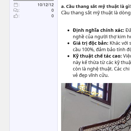
t
10/12/12
a. Cầu thang sắt mỹ thuật là gì
e
0
Cầu thang sắt mỹ thuật là dòng
r
0
Định nghĩa chính xác:
Đây
nghề của người thợ kim ho
Giá trị độc bản:
Khác với 
cầu 100%, đảm bảo tính độ
Kỹ thuật chế tác cao:
Việ
này kế thừa từ các kỹ thu
còn là nghệ thuật. Các ch
vẻ đẹp vĩnh cửu.