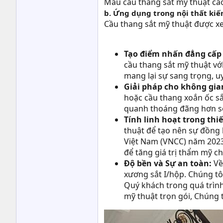
Mẫu cầu thang sắt mỹ thuật cao
b. Ứng dụng trong nội thất kiến
Cầu thang sắt mỹ thuật được xem
Tạo điểm nhấn đẳng cấp 
cầu thang sắt mỹ thuật với
mang lại sự sang trọng, u
Giải pháp cho không gi
hoặc cầu thang xoắn ốc sắ
quanh thoáng đãng hơn so 
Tính linh hoạt trong thiế
thuật để tạo nên sự đồng b
Việt Nam (VNCC) năm 2023,
để tăng giá trị thẩm mỹ c
Độ bền và Sự an toàn:
Về
xương sắt I/hộp. Chúng tôi
Quý khách trong quá trình
mỹ thuật trọn gói, Chúng t