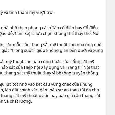
ỳ và tính thẩm mỹ vượt trội.
c nhà phố theo phong cách Tân cổ điển hay Cổ điển,
 (Gõ đỏ, Căm xe) là lựa chọn không thể thay thế. Nó
ớn, các mẫu cầu thang sắt mỹ thuật cho nhà ống nhỏ
ị giác “trong suốt”, giúp không gian bên dưới và xung
n sắt mỹ thuật cho ban công hoặc cửa cổng sắt mỹ
hảo sát của Hiệp hội Xây dựng và Trang trí Nội thất
ầu thang sắt mỹ thuật thay vì bê tông truyền thống
hịu lực tốt nhờ vào kết cấu vững chắc của khung
n, lắp đặt chính xác, đảm bảo sự an toàn tối đa cho
thang sắt mỹ thuật uy tín hay báo giá cầu thang sắt
nh và chất lượng.