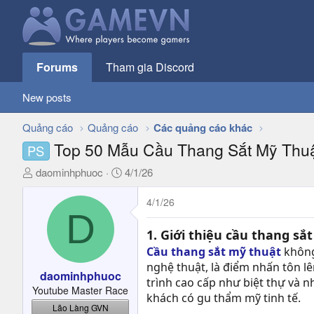
Forums
Tham gia Discord
New posts
Quảng cáo
Quảng cáo
Các quảng cáo khác
Top 50 Mẫu Cầu Thang Sắt Mỹ Thuậ
PS
T
N
daominhphuoc
4/1/26
h
g
r
à
4/1/26
D
e
y
a
g
1. Giới thiệu cầu thang sắ
d
ử
Cầu thang sắt mỹ thuật
không 
s
i
nghệ thuật, là điểm nhấn tôn lê
t
daominhphuoc
trình cao cấp như biệt thự và 
a
Youtube Master Race
khách có gu thẩm mỹ tinh tế.
r
Lão Làng GVN