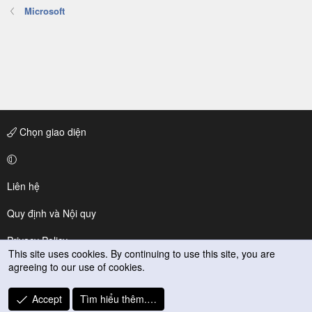
Size: 8.3 GB
Microsoft
Release Date: September 15, 2015
T for Teen: Animated Blood, Violence, Includes online
features that may expose players to unrated user-
generated content
Genre: Shooter
Publisher: Activision
Developer: Bungie Software
Chọn giao diện
Download
Pass: homeentertainment365
Enjoy.
Liên hệ
Quy định và Nội quy
Privacy Policy
This site uses cookies. By continuing to use this site, you are
agreeing to our use of cookies.
Trợ giúp
R
Accept
Tìm hiểu thêm.…
S