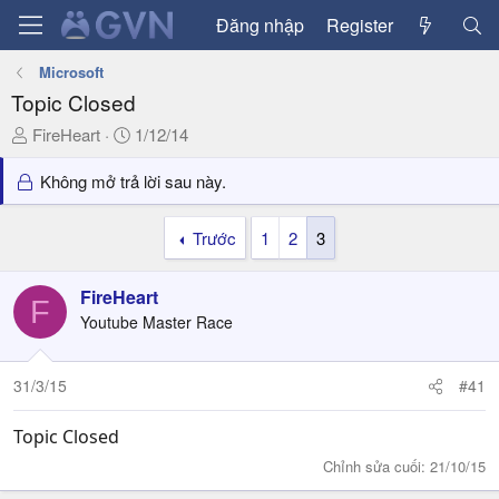
Đăng nhập
Register
Microsoft
Topic Closed
T
N
FireHeart
1/12/14
h
g
r
à
Không mở trả lời sau này.
e
y
a
g
Trước
1
2
3
d
ử
s
i
FireHeart
t
F
a
Youtube Master Race
r
t
31/3/15
#41
e
r
Topic Closed
Chỉnh sửa cuối:
21/10/15