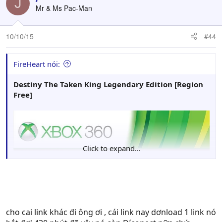
J
Mr & Ms Pac-Man
10/10/15
#44
FireHeart nói:
Destiny The Taken King Legendary Edition [Region
Free]
Click to expand...
cho cai link khác đi ông ơi , cái link nay dơnload 1 link nó