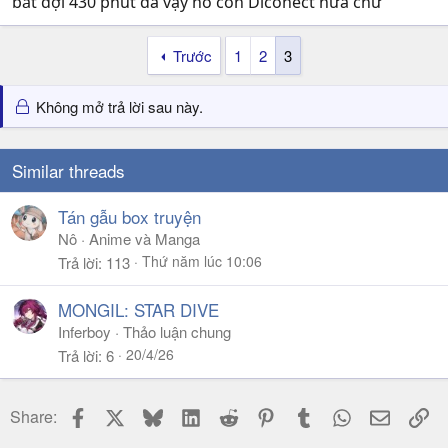
bắt đợi 430 phút đã vậy nó còn Díconect nữa chứ
Trước
1
2
3
Không mở trả lời sau này.
Similar threads
Tán gẫu box truyện
Nô
Anime và Manga
Thứ năm lúc 10:06
Trả lời
113
MONGIL: STAR DIVE
Inferboy
Thảo luận chung
20/4/26
Trả lời
6
Platform: XBOX360
Language: Español, English, French, Italian, German
Facebook
X
Bluesky
LinkedIn
Reddit
Pinterest
Tumblr
WhatsApp
Email
Li
Share:
Region: Region Free
Format: ISO