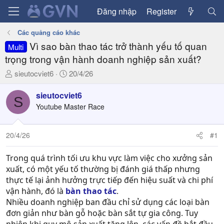
Đăng nhập
Register
Các quảng cáo khác
Vì sao bàn thao tác trở thành yếu tố quan
Multi
trọng trong vận hành doanh nghiệp sản xuất?
T
N
sieutocviet6
20/4/26
h
g
r
à
sieutocviet6
S
e
y
Youtube Master Race
a
g
d
ử
20/4/26
#1
s
i
t
a
Trong quá trình tối ưu khu vực làm việc cho xưởng sản
r
xuất, có một yếu tố thường bị đánh giá thấp nhưng
t
thực tế lại ảnh hưởng trực tiếp đến hiệu suất và chi phí
e
vận hành, đó là
bàn thao tác
.
r
Nhiều doanh nghiệp ban đầu chỉ sử dụng các loại bàn
đơn giản như bàn gỗ hoặc bàn sắt tự gia công. Tuy