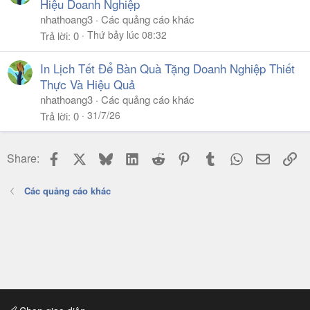
Hiệu Doanh Nghiệp
nhathoang3
Các quảng cáo khác
Thứ bảy lúc 08:32
Trả lời
0
In Lịch Tết Để Bàn Quà Tặng Doanh Nghiệp Thiết
Thực Và Hiệu Quả
nhathoang3
Các quảng cáo khác
31/7/26
Trả lời
0
Facebook
X
Bluesky
LinkedIn
Reddit
Pinterest
Tumblr
WhatsApp
Email
Li
Share:
Các quảng cáo khác