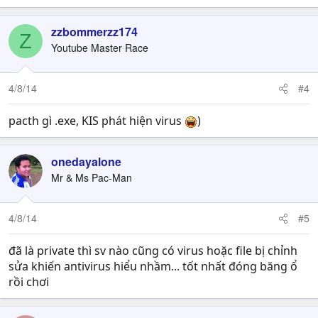
zzbommerzz174
Z
Youtube Master Race
4/8/14
#4
pacth gì .exe, KIS phát hiện virus
)
onedayalone
Mr & Ms Pac-Man
4/8/14
#5
đã là private thì sv nào cũng có virus hoặc file bị chỉnh
sửa khiến antivirus hiểu nhầm... tốt nhất đóng băng ổ
rồi chơi