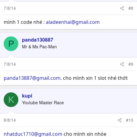
7/8/14
#8
mình 1 code nhé :
aladeenhai@gmail.com
panda130887
P
Mr & Ms Pac-Man
7/8/14
#9
panda13887@gmail.com
. cho mình xin 1 slot nhé thớt
kupi
K
Youtube Master Race
8/8/14
#10
nhatduc1710@gmail.com
cho mình xin nhóe