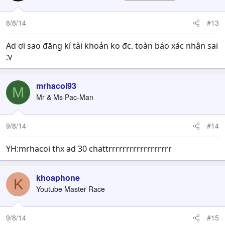
8/8/14
#13
Ad ơi sao đăng kí tài khoản ko đc. toàn báo xác nhận sai
:v
mrhacoi93
M
Mr & Ms Pac-Man
9/8/14
#14
YH:mrhacoi thx ad 30 chattrrrrrrrrrrrrrrrrrr
khoaphone
K
Youtube Master Race
9/8/14
#15