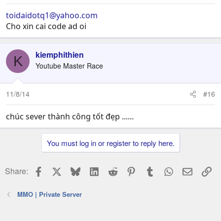
toidaidotq1@yahoo.com
Cho xin cai code ad oi
kiemphithien
K
Youtube Master Race
11/8/14
#16
chúc sever thành công tốt đẹp ......
You must log in or register to reply here.
Facebook
X
Bluesky
LinkedIn
Reddit
Pinterest
Tumblr
WhatsApp
Email
Li
Share:
MMO | Private Server