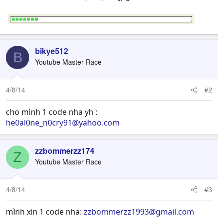
bikye512
B
Youtube Master Race
4/8/14
#2
cho mình 1 code nha yh :
he0al0ne_n0cry91@yahoo.com
zzbommerzz174
Z
Youtube Master Race
4/8/14
#3
mình xin 1 code nha:
zzbommerzz1993@gmail.com