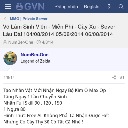
Đăng nhập
Register
MMO | Private Server
Võ Lâm Sinh Viên - Miễn Phí - Cày Xu - Sever
Lâu Dài ! 04/08/2014 05/08/2014 06/08/2014
T
N
NumBer-One
4/8/14
h
g
r
à
NumBer-One
e
y
Legend of Zelda
a
g
d
ử
4/8/14
#1
s
i
t
a
Tạo Nhân Vật Mới Nhận Ngay Bộ Kim Ô Max Op
r
Tặng Ngay 1 Lần Chuyễn Sinh
t
Nhận Full Skill 90 , 120 , 150
e
1 Ngựa 80
r
Hình Thức Free All Không Phải Là Nhận Được Hết
Nhưng Có Cày Thỳ Sẽ Có Tất Cã Nhé !