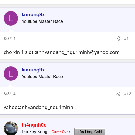
lanrung9x
L
Youtube Master Race
8/8/14
#11
cho xin 1 slot :
anhvandang_ngu1minh@yahoo.com
lanrung9x
L
Youtube Master Race
8/8/14
#12
yahoo:anhvandang_ngu1minh .
th4ngnh0c
Donkey Kong
GameOver
Lão Làng GVN