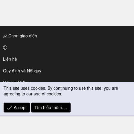
Chọn giao diện
Liên hệ
Quy định và Nội quy
Privacy Policy
This site uses cookies. By continuing to use this site, you are
agreeing to our use of cookies.
Trợ giúp
R
Accept
Tìm hiểu thêm.…
S
S