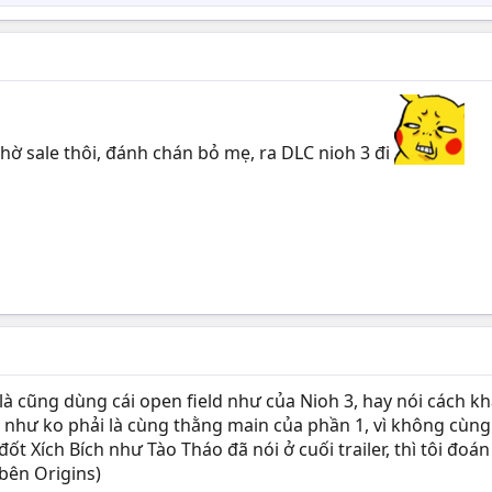
chờ sale thôi, đánh chán bỏ mẹ, ra DLC nioh 3 đi
i là cũng dùng cái open field như của Nioh 3, hay nói cách
như ko phải là cùng thằng main của phần 1, vì không cùng l
đốt Xích Bích như Tào Tháo đã nói ở cuối trailer, thì tôi đoá
bên Origins)