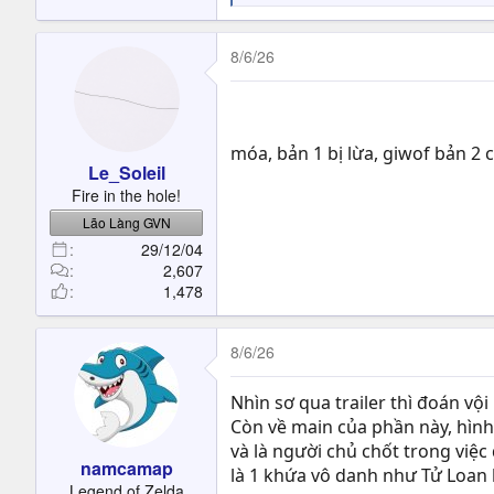
e
a
c
8/6/26
t
i
o
n
móa, bản 1 bị lừa, giwof bản 2 
s
Le_Soleil
:
Fire in the hole!
Lão Làng GVN
29/12/04
2,607
1,478
8/6/26
Nhìn sơ qua trailer thì đoán vộ
Còn về main của phần này, hình 
và là người chủ chốt trong việc 
namcamap
là 1 khứa vô danh như Tử Loan 
Legend of Zelda