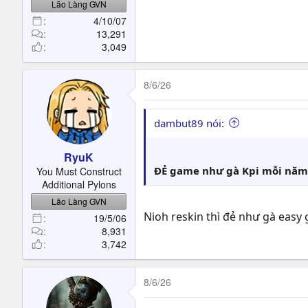
Lão Làng GVN
4/10/07
13,291
3,049
8/6/26
dambut89 nói:
RyuK
ĐẺ game như gà Kpi mỗi năm
You Must Construct
Additional Pylons
Lão Làng GVN
Nioh reskin thì đẻ như gà eas
19/5/06
8,931
3,742
8/6/26