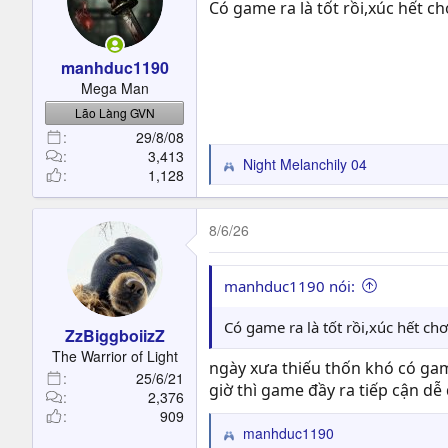
Có game ra là tốt rồi,xúc hết 
manhduc1190
Mega Man
Lão Làng GVN
29/8/08
3,413
Night Melanchily 04
R
1,128
e
a
c
8/6/26
t
i
o
manhduc1190 nói:
n
s
Có game ra là tốt rồi,xúc hết c
ZzBiggboiizZ
:
The Warrior of Light
ngày xưa thiếu thốn khó có ga
25/6/21
giờ thì game đầy ra tiếp cận d
2,376
909
manhduc1190
R