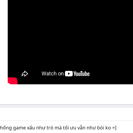
n thống game xấu như tró mà tối ưu vẫn như bòi ko =]