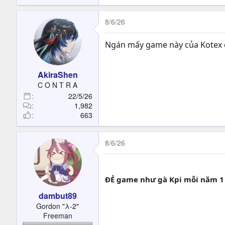
8/6/26
Ngán mấy game này của Kotex qu
AkiraShen
C O N T R A
22/5/26
1,982
663
8/6/26
ĐẺ game như gà Kpi mỗi năm 1
dambut89
Gordon "λ-2"
Freeman