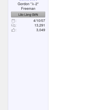
t
Gordon "λ-2"
e
Freeman
r
Lão Làng GVN
4/10/07
13,291
3,049