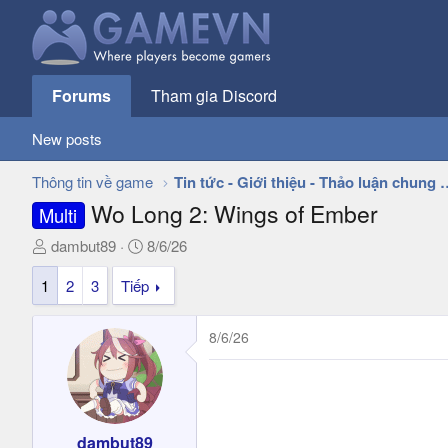
Forums
Tham gia Discord
New posts
Thông tin về game
Tin tức - Giới thiệu - 
Wo Long 2: Wings of Ember
Multi
T
N
dambut89
8/6/26
h
g
1
2
3
Tiếp
r
à
e
y
a
g
8/6/26
d
ử
s
i
t
a
r
dambut89