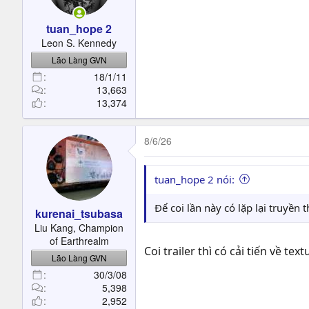
tuan_hope 2
Leon S. Kennedy
Lão Làng GVN
18/1/11
13,663
13,374
8/6/26
tuan_hope 2 nói:
Để coi lần này có lặp lại truyền
kurenai_tsubasa
Liu Kang, Champion
of Earthrealm
Coi trailer thì có cải tiến về te
Lão Làng GVN
30/3/08
5,398
2,952