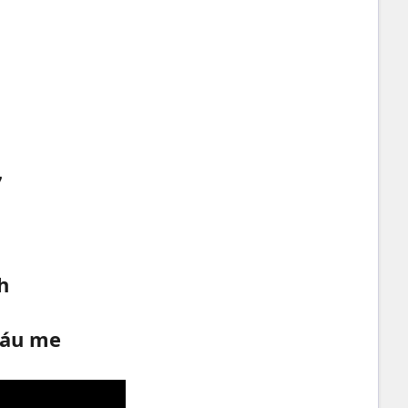
7
h
máu me