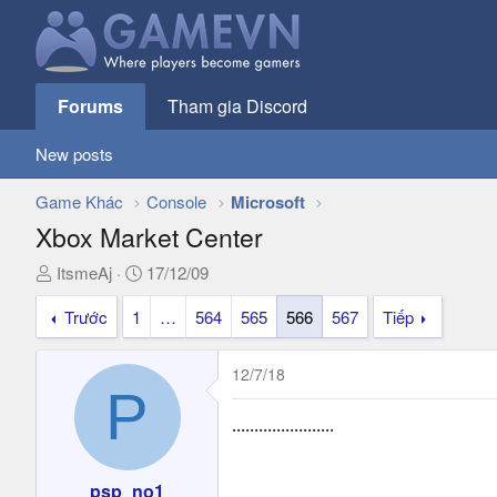
Forums
Tham gia Discord
New posts
Game Khác
Console
Microsoft
Xbox Market Center
T
N
ItsmeAj
17/12/09
h
g
Trước
1
…
564
565
566
567
Tiếp
r
à
e
y
a
g
12/7/18
d
ử
P
s
i
.......................
t
a
r
psp_no1