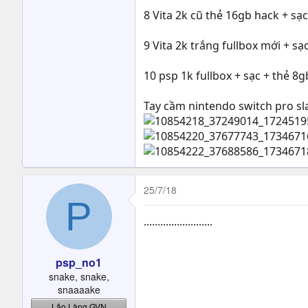
8 Vita 2k cũ thẻ 16gb hack + sạc 
9 Vita 2k trắng fullbox mới + sạ
10 psp 1k fullbox + sạc + thẻ 8
Tay cầm nintendo switch pro sla
25/7/18
P
.........................
psp_no1
snake, snake,
snaaaake
Lão Làng GVN