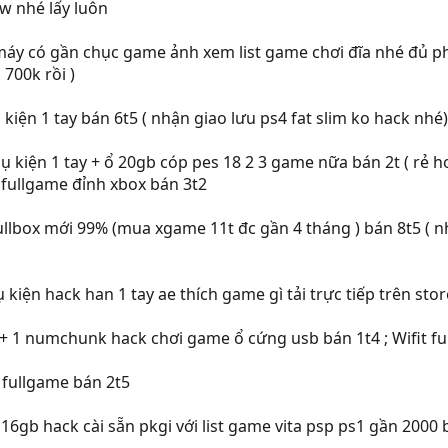
fw nhé lấy luôn
áy có gần chục game ảnh xem list game chơi đĩa nhé đủ phụ 
 700k rồi )
kiện 1 tay bán 6t5 ( nhận giao lưu ps4 fat slim ko hack nhé)
ụ kiện 1 tay + ổ 20gb cóp pes 18 2 3 game nữa bán 2t ( rẻ h
 fullgame đỉnh xbox bán 3t2
ullbox mới 99% (mua xgame 11t đc gần 4 tháng ) bán 8t5 ( nh
 kiện hack han 1 tay ae thích game gì tải trực tiếp trên sto
 + 1 numchunk hack chơi game ổ cứng usb bán 1t4 ; Wifit fu
 fullgame bán 2t5
 16gb hack cài sẵn pkgi với list game vita psp ps1 gần 2000 