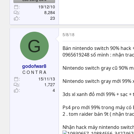
19/12/10
8,284
23
5/8/18
G
Bán nintendo switch 90% hack + 
0965619248 số mình : nhận tra
godofwar8
Nintendo switch gray cũ 90% máy
C O N T R A
15/11/13
Nintendo switch gray mới 99% xá
1,727
4
3ds xl xanh đỏ mới 99% + sạc +
Ps4 pro mới 99% trong máy có Batt
2 . tom raider bán 9t ( nhận tra
Nhận hack máy nintendo switch 