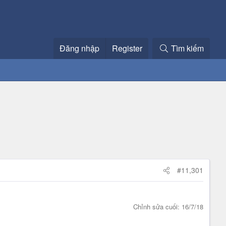
Đăng nhập
Register
Tìm kiếm
#11,301
Chỉnh sửa cuối:
16/7/18