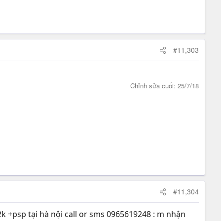
#11,303
Chỉnh sửa cuối:
25/7/18
#11,304
2k +psp tại hà nội call or sms 0965619248 : m nhận