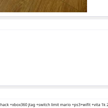
hack +xbox360 jtag +switch limit mario +ps3+wifit +vita 1k 