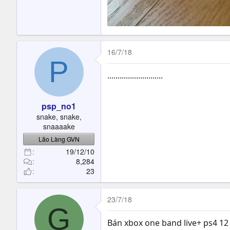
16/7/18
P
...........................
psp_no1
snake, snake,
snaaaake
Lão Làng GVN
19/12/10
8,284
23
23/7/18
G
Bán xbox one band live+ ps4 12 