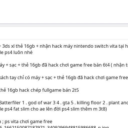
3ds xl thẻ 16gb + nhận hack máy nintendo switch vita tại h
de ps4 luôn nhé
 + sạc + thẻ 16gb đã hack chơi game free bán 6t4 ( nhận tr
ch tay chỉ có máy + sạc + thẻ 16gb đã hack chơi game free b
 thẻ 16gb hack chép fullgame bán 2t5
erfiler 1 . god of war 3 4 . gta 5 . killing floor 2 . plant and
de ps4 fat slim cho ae lên đời ps4 slim thêm m 3t8)
; ps vita chơi game free