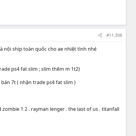
#11,306
à nội ship toàn quốc cho ae nhiệt tình nhé
ade ps4 fat slim ; slim thêm m 1t2)
án 7t ( nhận trade ps4 fat slim )
 zombie 1 2 . rayman lenger . the last of us . titanfall