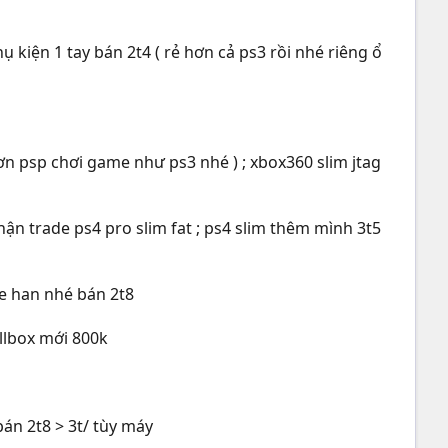
kiện 1 tay bán 2t4 ( rẻ hơn cả ps3 rồi nhé riêng ổ
ơn psp chơi game như ps3 nhé ) ; xbox360 slim jtag
ận trade ps4 pro slim fat ; ps4 slim thêm mình 3t5
re han nhé bán 2t8
llbox mới 800k
bán 2t8 > 3t/ tùy máy