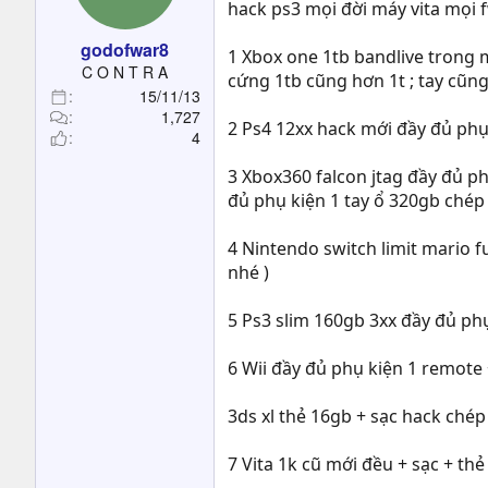
hack ps3 mọi đời máy vita mọi 
godofwar8
1 Xbox one 1tb bandlive trong m
C O N T R A
cứng 1tb cũng hơn 1t ; tay cũng
15/11/13
1,727
2 Ps4 12xx hack mới đầy đủ phụ 
4
3 Xbox360 falcon jtag đầy đủ ph
đủ phụ kiện 1 tay ổ 320gb chép
4 Nintendo switch limit mario f
nhé )
5 Ps3 slim 160gb 3xx đầy đủ phụ
6 Wii đầy đủ phụ kiện 1 remote
3ds xl thẻ 16gb + sạc hack chép
7 Vita 1k cũ mới đều + sạc + thẻ