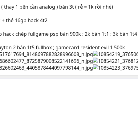
( thay 1 bên cần analog ) bán 3t ( rẻ = 1k rồi nhé)
c + thẻ 16gb hack 4t2
gb hack chép fullgame psp bán 900k ; 2k bán 1t1 ; 3k bán 1t4
yton 2 bán 1t5 fullbox ; gamecard resident evil 1 500k