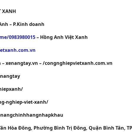
T XANH
.Anh – P.Kinh doanh
o.me/0983980015
– Hồng Anh Việt Xanh
ietxanh.com.vn
m – xenangtay.vn – /congnghiepvietxanh.com.vn
enangtay
hiepxanh/
ng-nghiep-viet-xanh/
/xenangchinhhangnhapkhau
 Tân Hòa Đông, Phường Bình Trị Đông, Quận Bình Tân, T