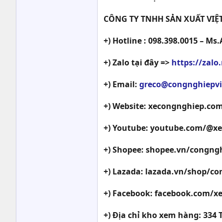
CÔNG TY TNHH SẢN XUẤT VIỆ
+) Hotline : 098.398.0015 – Ms
+) Zalo tại đây =>
https://zal
+) Email:
greco@congnghiepv
+) Website: xecongnghiep.co
+) Youtube: youtube.com/@x
+) Shopee: shopee.vn/congng
+) Lazada: lazada.vn/shop/co
+) Facebook: facebook.com
+) Địa chỉ kho xem hàng: 334