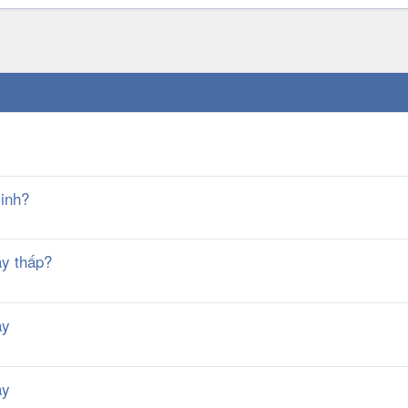
inh?
ay thấp?
ay
ay