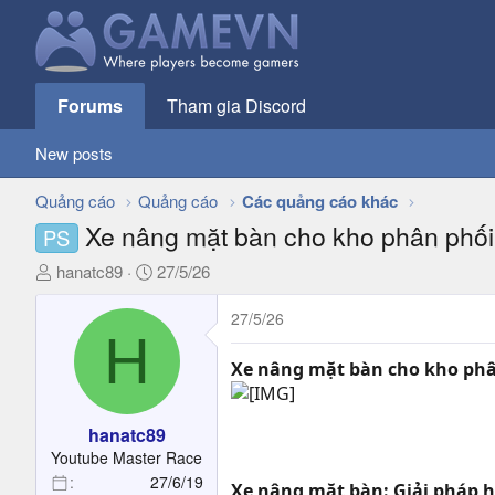
Forums
Tham gia Discord
New posts
Quảng cáo
Quảng cáo
Các quảng cáo khác
Xe nâng mặt bàn cho kho phân phối
PS
T
N
hanatc89
27/5/26
h
g
r
à
27/5/26
H
e
y
a
g
Xe nâng mặt bàn cho kho phâ
d
ử
s
i
t
hanatc89
a
Youtube Master Race
r
27/6/19
Xe nâng mặt bàn: Giải pháp 