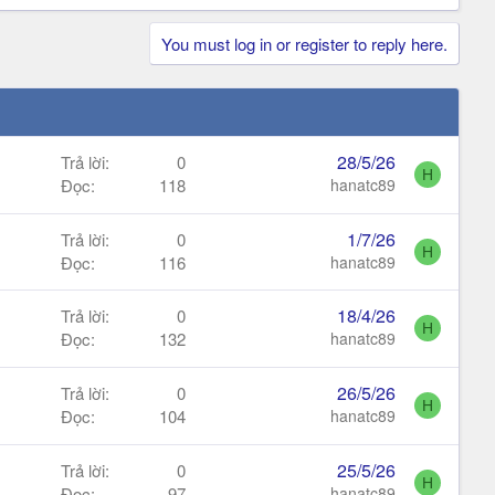
You must log in or register to reply here.
28/5/26
Trả lời
0
H
Đọc
118
hanatc89
1/7/26
Trả lời
0
H
Đọc
116
hanatc89
18/4/26
Trả lời
0
H
Đọc
132
hanatc89
26/5/26
Trả lời
0
H
Đọc
104
hanatc89
25/5/26
Trả lời
0
H
Đọc
97
hanatc89