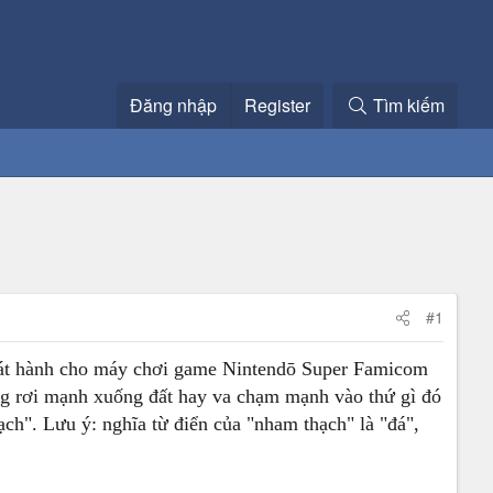
Đăng nhập
Register
Tìm kiếm
#1
ành cho máy chơi game Nintendō Super Famicom
ng rơi mạnh xuống đất hay va chạm mạnh vào thứ gì đó
ạch". Lưu ý: nghĩa từ điển của "nham thạch" là "đá",