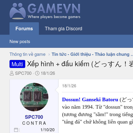
Forums
Tham gia Discord
New posts
Thông tin về game
Tin tức - Giới thiệu - 
Xếp hình + đấu kiếm (どっす
Multi
T
N
SPC700
18/1/26
h
g
r
à
18/1/26
e
y
a
g
Dossun! Ganseki Batoru
(どっすん
d
ử
vào năm 1994. Từ "dossun" tron
s
i
(tương đương "sầm!" trong tiếng 
t
SPC700
"tảng đá" chứ không liên quan g
a
C O N T R A
r
1/10/20