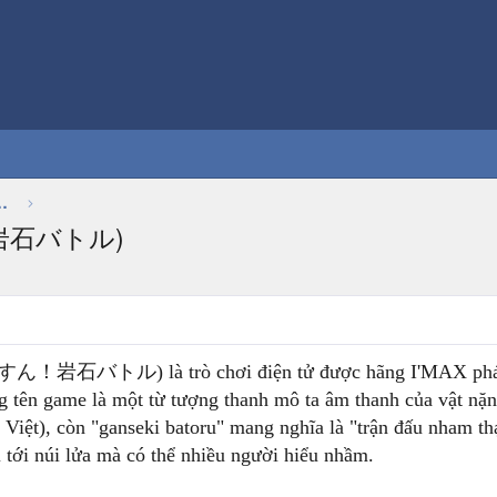
Thảo luận chung về game
ん！岩石バトル)
！岩石バトル) là trò chơi điện tử được hãng I'MAX phát h
g tên game là một từ tượng thanh mô ta âm thanh của vật nặ
Việt), còn "ganseki batoru" mang nghĩa là "trận đấu nham th
ì tới núi lửa mà có thể nhiều người hiểu nhầm.