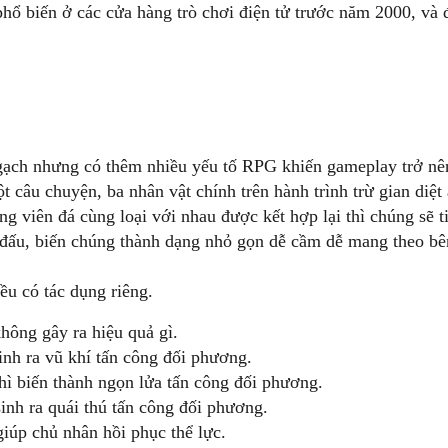
phổ biến ở các cửa hàng trò chơi điện tử trước năm 2000, và 
 gạch nhưng có thêm nhiều yếu tố RPG khiến gameplay trở nên
 câu chuyện, ba nhân vật chính trên hành trình trừ gian diệt
g viên đá cùng loại với nhau được kết hợp lại thì chúng sẽ t
 đấu, biến chúng thành dạng nhỏ gọn dễ cầm dễ mang theo bê
đều có tác dụng riêng.
 không gây ra hiệu quả gì.
 sinh ra vũ khí tấn công đối phương.
thì biến thành ngọn lửa tấn công đối phương.
 sinh ra quái thú tấn công đối phương.
 giúp chủ nhân hồi phục thể lực.