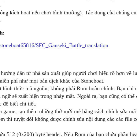
.
ông kích hoạt nếu chơi bình thường). Tác dụng của chúng cũn
.
h:
/stoneboat65816/SFC_Ganseki_Battle_translation
 hướng dẫn từ nhà sản xuất giúp người chơi hiểu rõ hơn về l
miễn phí như mọi bản dịch khác của Stoneboat.
ở hình thức mã nguồn, không phải Rom hoàn chỉnh. Bạn chỉ c
gữ sẽ xuất hiện trong nháy mắt. Ngoài ra, bạn cũng có thể ch
để biết chi tiết.
của game, tạo thêm những thứ mới mẻ bằng cách chỉnh sửa m
thì tuyệt đối không được chỉnh sửa nội dung các các file c
 512 (0x200) byte header. Nếu Rom của bạn chứa phần head