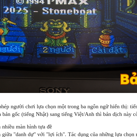
hép người chơi lựa chọn một trong ba ngôn ngữ hiển thị: tiế
a bản gốc (tiếng Nhật) sang tiếng Việt/Anh thì bản dịch này 
n nhiều màn hình tựa đề
 giữa "danh dự" với "lợi ích". Tác dụng của những lựa chọn 