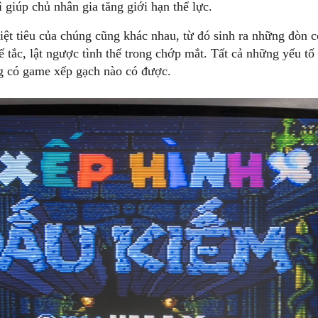
thì giúp chủ nhân gia tăng giới hạn thể lực.
ệt tiêu của chúng cũng khác nhau, từ đó sinh ra những đòn co
bế tắc, lật ngược tình thế trong chớp mắt. Tất cả những yếu 
g có game xếp gạch nào có được.