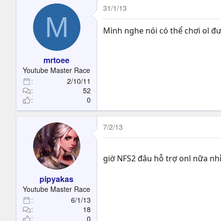
31/1/13
M
Mình nghe nói có thể chơi ol đư
mrtoee
Youtube Master Race
2/10/11
52
0
7/2/13
giờ NFS2 đâu hỗ trợ onl nữa nh
pipyakas
Youtube Master Race
6/1/13
18
0