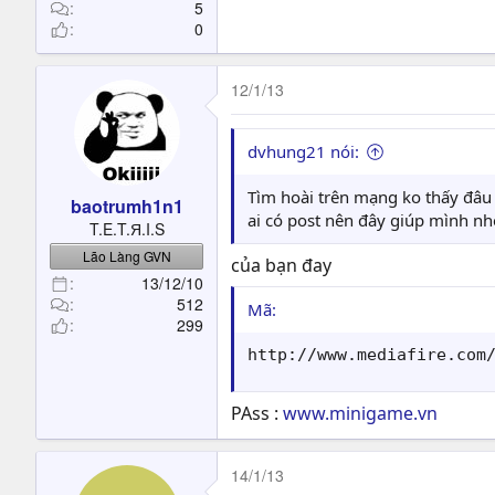
t
5
0
e
r
12/1/13
dvhung21 nói:
Tìm hoài trên mạng ko thấy đâu
baotrumh1n1
ai có post nên đây giúp mình nh
T.E.T.Я.I.S
Lão Làng GVN
của bạn đay
13/12/10
512
Mã:
299
http://www.mediafire.com
PAss :
www.minigame.vn
14/1/13