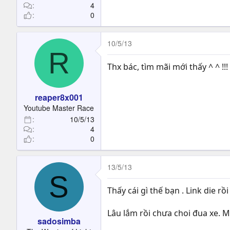
4
0
10/5/13
R
Thx bác, tìm mãi mới thấy ^ ^ !!!
reaper8x001
Youtube Master Race
10/5/13
4
0
13/5/13
S
Thấy cái gì thế bạn . Link die rồ
Lâu lắm rồi chưa choi đua xe. M
sadosimba