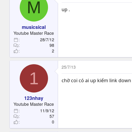
M
up .
musicsical
Youtube Master Race
28/7/12
98
2
25/7/13
1
chờ coi có ai up kiếm link down
123nhay
Youtube Master Race
11/9/12
57
0