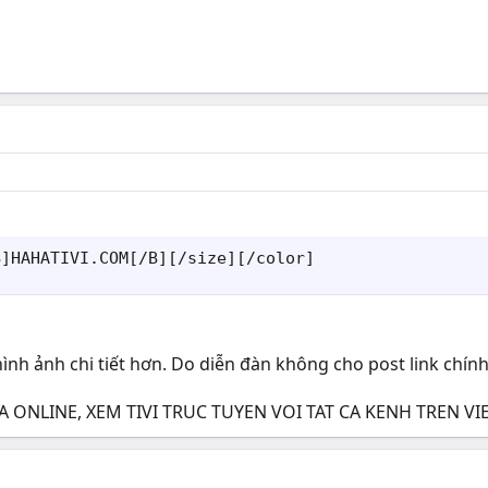
B]HAHATIVI.COM[/B][/size][/color]
 ảnh chi tiết hơn. Do diễn đàn không cho post link chính, xi
A ONLINE, XEM TIVI TRUC TUYEN VOI TAT CA KENH TREN V