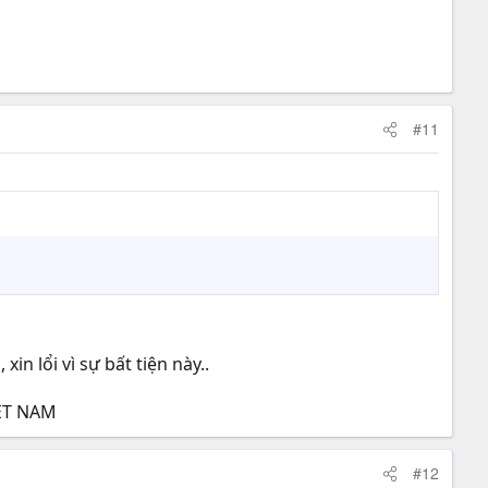
#11
n lổi vì sự bất tiện này..
IET NAM
#12