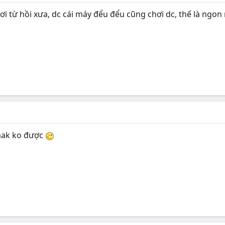
i từ hồi xưa, dc cái máy đểu đểu cũng chơi dc, thế là ngon 
 mak ko được