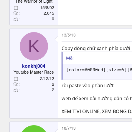
The Warrior of Light
15/8/02
2,045
0
13/5/13
K
Copy dòng chữ xanh phía dưới
Mã:
konkhj004
[color=#0000cd][size=5][
Youtube Master Race
2/12/12
2
rồi paste vào phần lướt
2
web để xem bài hướng dẫn có hình
XEM TIVI ONLINE, XEM BONG D
18/7/13