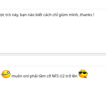
ợc trò này, bạn nào biết cách chỉ giùm mình, thanks !
ỉ
muôn onl phải tầm cỡ NFS U2 trở lên