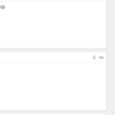
rồi
#4