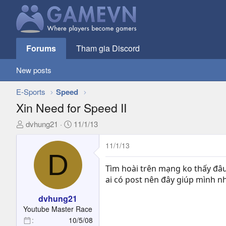
Forums
Tham gia Discord
New posts
E-Sports
Speed
Xin Need for Speed II
T
N
dvhung21
11/1/13
h
g
r
à
11/1/13
D
e
y
a
g
Tìm hoài trên mạng ko thấy đâ
d
ử
ai có post nên đây giúp mình n
s
i
t
dvhung21
a
Youtube Master Race
r
10/5/08