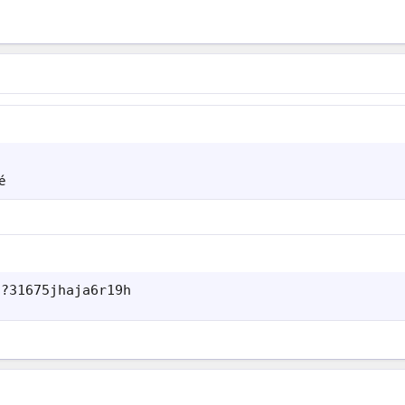
é
/?31675jhaja6r19h