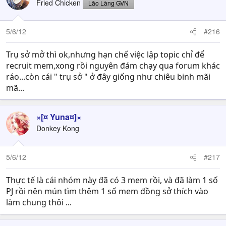
Fried Chicken
Lão Làng GVN
5/6/12
#216
Trụ sở mở thì ok,nhưng hạn chế việc lập topic chỉ để
recruit mem,xong rồi nguyên đám chạy qua forum khác
ráo...còn cái " trụ sở " ở đây giống như chiêu binh mãi
mã...
×[¤ Yuna¤]×
Donkey Kong
5/6/12
#217
Thực tế là cái nhóm này đã có 3 mem rồi, và đã làm 1 số
PJ rồi nên mún tìm thêm 1 số mem đồng sở thích vào
làm chung thôi ...