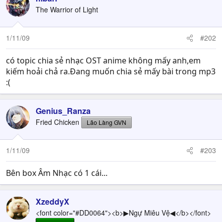
The Warrior of Light
1/11/09
#202
có topic chia sẻ nhạc OST anime không mấy anh,em
kiếm hoải chả ra.Đang muốn chia sẻ mấy bài trong mp3
:(
Genius_Ranza
Fried Chicken
Lão Làng GVN
1/11/09
#203
Bên box Âm Nhạc có 1 cái...
XzeddyX
<font color="#DD0064"><b>▶Ngự Miêu Vệ◀</b></font>