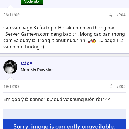
Moderator
26/11/09
#204
sao vào page 3 của topic Hotaku nó hiện thông báo
"Server Gamevn.com dang bao tri. Mong cac ban thong
cam va quay lai trong it phut nua." nhỉ
..... page 1-2
vào bình thường ::(
Cáo♥
Mr & Ms Pac-Man
19/12/09
#205
Em góp ý là banner bự quá vỡ khung luôn rồi >"<