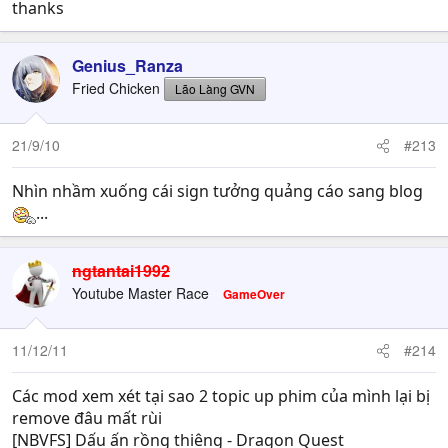
thanks
Genius_Ranza
Fried Chicken
Lão Làng GVN
21/9/10
#213
Nhìn nhầm xuống cái sign tưởng quảng cáo sang blog
...
ngtantai1992
Youtube Master Race
GameOver
11/12/11
#214
Các mod xem xét tại sao 2 topic up phim của mình lại bị
remove đâu mất rùi
[NBVFS] Dấu ấn rồng thiêng - Dragon Quest