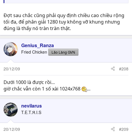
Đợt sau chắc cũng phải quy định chiều cao chiều rộng
tối đa, để phân giải 1280 tuy không vỡ khung nhưng
đúng là thấy nó tràn tràn thật.
Genius_Ranza
Fried Chicken
Lão Làng GVN
Hình ảnh gốc có độ phân giải 1100x365. @@
20/12/09
#208
Dưới 1000 là được rồi...
giờ chắc vẫn còn 1 số xài 1024x768
...
nevilarus
T.E.T.Я.I.S
20/12/09
#209