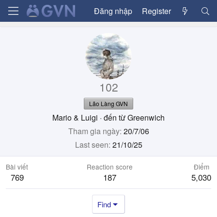
Đăng nhập
Register
102
Lão Làng GVN
Mario & Luigi
·
đến từ
Greenwich
Tham gia ngày
20/7/06
Last seen
21/10/25
Bài viết
Reaction score
Điểm
769
187
5,030
Find