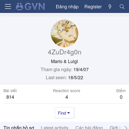
Đăng nhập
Register
4ZuDr4g0n
Mario & Luigi
Tham gia ngày
19/4/07
Last seen
18/5/22
Bài viết
Reaction score
Điểm
814
4
0
Find
Tin nhắn hồ sơ
Latest activity
Các bài đăng
Giới thiệ