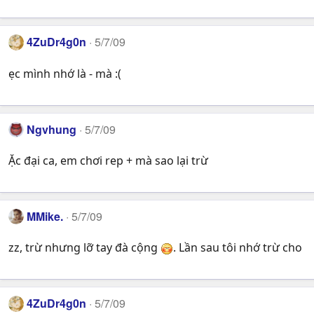
4ZuDr4g0n
5/7/09
ẹc mình nhớ là - mà :(
Ngvhung
5/7/09
Ặc đại ca, em chơi rep + mà sao lại trừ
MMike.
5/7/09
zz, trừ nhưng lỡ tay đà cộng
. Lần sau tôi nhớ trừ cho
4ZuDr4g0n
5/7/09