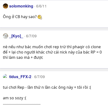
solomonking
6/6/11
Ông ở CB hay sao?
_[Kyo]_
6/7/09
nè nếu như bác muốn chơi rep trừ thì phaqir có clone
để + lại cho người khác chứ cái nick này của bác RP = 0
thì làm sao mà + được
tidus_FFX-2
6/7/09
tui chơi Rep - lần thứ n lần các ông này + tôi rồi :(
am so sozy :(
.......................................