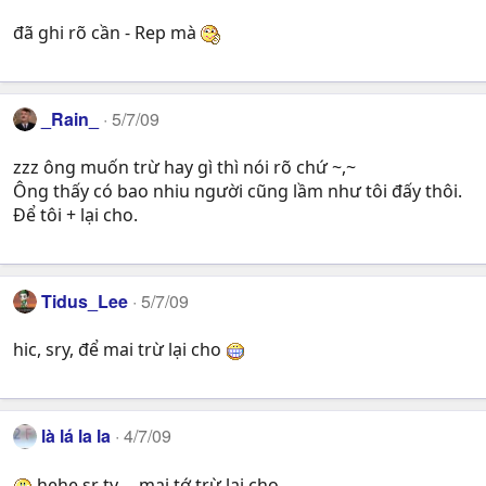
đã ghi rõ cần - Rep mà
_Rain_
5/7/09
zzz ông muốn trừ hay gì thì nói rõ chứ ~,~
Ông thấy có bao nhiu người cũng lầm như tôi đấy thôi.
Để tôi + lại cho.
Tidus_Lee
5/7/09
hic, sry, để mai trừ lại cho
là lá la la
4/7/09
hehe sr ty.....mai tớ trừ lại cho