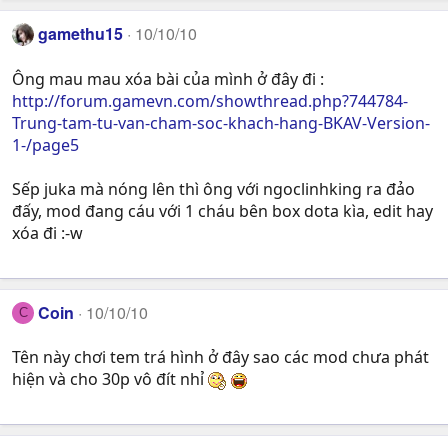
gamethu15
10/10/10
Ông mau mau xóa bài của mình ở đây đi :
http://forum.gamevn.com/showthread.php?744784-
Trung-tam-tu-van-cham-soc-khach-hang-BKAV-Version-
1-/page5
Sếp juka mà nóng lên thì ông với ngoclinhking ra đảo
đấy, mod đang cáu với 1 cháu bên box dota kìa, edit hay
xóa đi :-w
Coin
10/10/10
C
Tên này chơi tem trá hình ở đây sao các mod chưa phát
hiện và cho 30p vô đít nhỉ