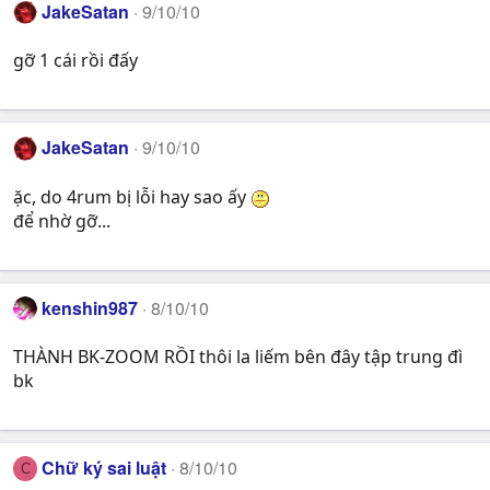
JakeSatan
9/10/10
gỡ 1 cái rồi đấy
JakeSatan
9/10/10
ặc, do 4rum bị lỗi hay sao ấy
để nhờ gỡ...
kenshin987
8/10/10
THÀNH BK-ZOOM RỒI thôi la liếm bên đây tập trung đì
bk
Chữ ký sai luật
8/10/10
C