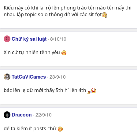
Kiểu này có khi lại rộ lên phong trào tên nào tên nấy thi
nhau lập topic solo thông đít với các sít fọt
Chữ ký sai luật
8/10/10
C
Xin cứ tự nhiên tềnh yêu
TatCaViGames
23/9/10
bác lên lẹ dữ mới thấy 5th h` lên 4th
Dracoon
22/9/10
để ta kiếm ít posts chứ