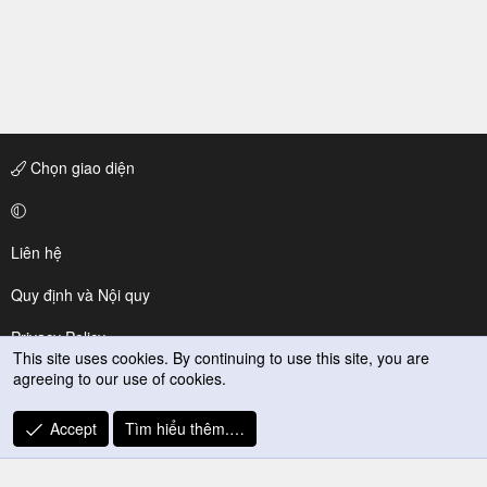
Chọn giao diện
Liên hệ
Quy định và Nội quy
Privacy Policy
This site uses cookies. By continuing to use this site, you are
agreeing to our use of cookies.
Trợ giúp
R
Accept
Tìm hiểu thêm.…
S
S