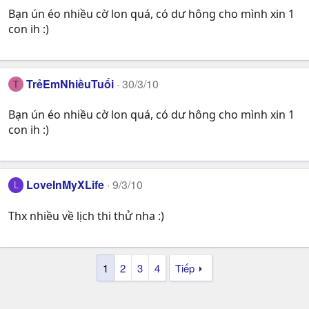
Bạn ún éo nhiều cờ lon quá, có dư hông cho mình xin 1
con ih :)
TrẻEmNhiềuTuổi
30/3/10
T
Bạn ún éo nhiều cờ lon quá, có dư hông cho mình xin 1
con ih :)
LoveInMyXLife
9/3/10
L
Thx nhiều về lịch thi thử nha :)
1
2
3
4
Tiếp