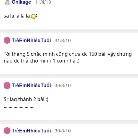
Onikage
11/4/10
sa la la là la
TrẻEmNhiềuTuổi
31/3/10
T
Tới tháng 5 chắc mình cũng chưa dc 150 bài, vậy chừng
nào dc thả cho mình 1 con nhá :)
TrẻEmNhiềuTuổi
30/3/10
T
Sr lag thành 2 bài :)
.........................
TrẻEmNhiềuTuổi
30/3/10
T