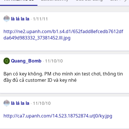
là lá la la
1/11/11
http://ne2.upanh.com/b1.s4.d1/652fadd8efcedb7612df
da649d983332_37381452.lll.jpg
Quang_Bomb
11/10/10
Q
Bạn có key không. PM cho mình xin test chơi, thông tin
đầy đủ cả customer ID và key nhé
là lá la la
11/10/10
http://ca7.upanh.com/14.523.18752874.utJ0/ky.jpg