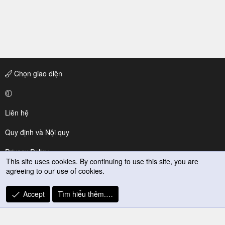
Chọn giao diện
Liên hệ
Quy định và Nội quy
Privacy Policy
This site uses cookies. By continuing to use this site, you are
agreeing to our use of cookies.
Trợ giúp
R
Accept
Tìm hiểu thêm.…
S
S