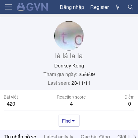
Đăng nhập
Register
là lá la la
Donkey Kong
Tham gia ngày
25/6/09
Last seen
23/11/11
Bài viết
Reaction score
Điểm
420
4
0
Find
Tin nhắn hồ sơ
Latest activity
Các bài đăng
Giới thiệ