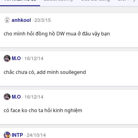
anhkool
23/3/15
cho mình hỏi đồng hồ DW mua ở đâu vậy bạn
M.O
16/12/14
chắc chưa có, add minh soullegend
M.O
16/12/14
có face ko cho ta hỏi kinh nghiệm
INTP
24/10/14