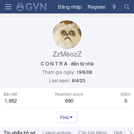
Đăng nhập
Register
ZzMèozZ
C O N T R A
·
đến từ
nhà
Tham gia ngày
19/6/08
Last seen
8/4/23
Bài viết
Reaction score
Điểm
1,952
690
0
Find
Tin nhắn hồ sơ
Latest activity
Các bài đăng
Giới thiệ