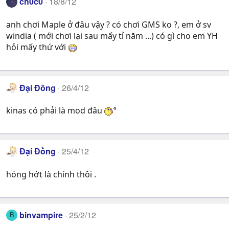
ch0c0
18/8/12
anh chơi Maple ở đâu vậy ? có chơi GMS ko ?, em ở sv
windia ( mới chơi lại sau mấy tỉ năm ...) có gì cho em YH
hỏi mấy thứ với
Đại Đồng
26/4/12
kinas có phải là mod đâu
Đại Đồng
25/4/12
hóng hớt là chính thôi .
binvampire
25/2/12
B