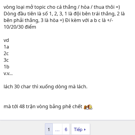
vòng loại mở topic cho cá thắng / hòa / thua thôi =)
Dòng đầu tiên là số 1, 2, 3, 1 là đội bên trái thắng, 2 là
bên phải thắng, 3 là hòa =) Đi kèm với a b c là +/-
10/20/30 điểm
vd
1a
2c
3c
1b
v.v...
lách 30 char thì xuống dòng mà lách.
mà tới 48 trận vòng bảng phê chết
1
…
6
Tiếp