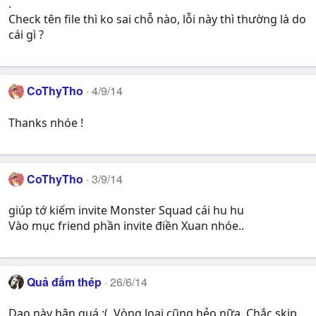
.
Check tên file thì ko sai chỗ nào, lỗi này thì thường là do
cái gì ?
CoThyTho
4/9/14
Thanks nhóe !
CoThyTho
3/9/14
giúp tớ kiếm invite Monster Squad cái hu hu
Vào mục friend phần invite điền Xuan nhóe..
Quả đấm thép
26/6/14
Dạo này bận quá :(. Vòng loại cũng hẻo nữa. Chắc skip