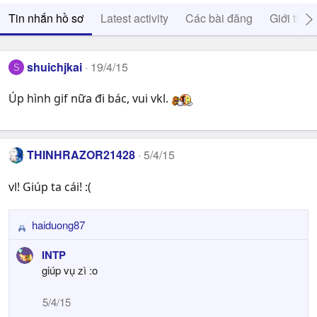
Tin nhắn hồ sơ
Latest activity
Các bài đăng
Giới thiệ
shuichjkai
19/4/15
S
Úp hình gif nữa đi bác, vui vkl.
THINHRAZOR21428
5/4/15
vl! Giúp ta cái! :(
haiduong87
R
e
INTP
a
giúp vụ zì :o
c
t
5/4/15
i