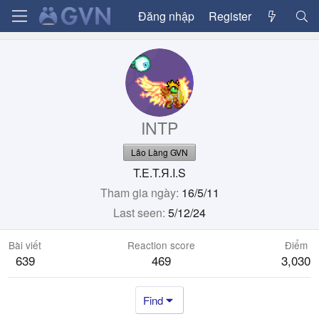
Đăng nhập
Register
INTP
Lão Làng GVN
T.E.T.Я.I.S
Tham gia ngày
16/5/11
Last seen
5/12/24
Bài viết
Reaction score
Điểm
639
469
3,030
Find