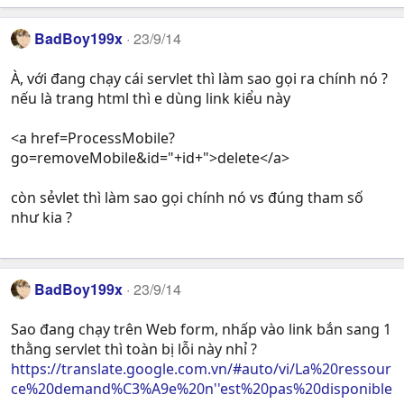
BadBoy199x
23/9/14
À, với đang chạy cái servlet thì làm sao gọi ra chính nó ?
nếu là trang html thì e dùng link kiểu này
<a href=ProcessMobile?
go=removeMobile&id="+id+">delete</a>
còn sẻvlet thì làm sao gọi chính nó vs đúng tham số
như kia ?
BadBoy199x
23/9/14
Sao đang chạy trên Web form, nhấp vào link bắn sang 1
thằng servlet thì toàn bị lỗi này nhỉ ?
https://translate.google.com.vn/#auto/vi/La%20ressour
ce%20demand%C3%A9e%20n''est%20pas%20disponible