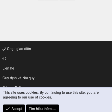
Chọn giao diện
Liên hệ
Quy định và Nội quy
Privacy Policy
This site uses cookies. By continuing to use this site, you are
agreeing to our use of cookies.
Trợ giúp
R
Accept
Tìm hiểu thêm.…