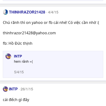
o
n
s
THINHRAZOR21428
4/4/15
:
Chú rãnh thì on yahoo or fb cái nhé! Có việc cần nhờ :(
thinhrazor21428@yahoo.com
fb: Hồ Đức thịnh
INTP
hem rảnh =(
5/4/15
INTP
26/1/15
cái đếch gì đây