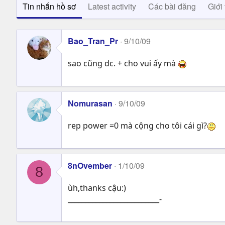
Tin nhắn hồ sơ
Latest activity
Các bài đăng
Giới 
Bao_Tran_Pr
9/10/09
sao cũng dc. + cho vui ấy mà
Nomurasan
9/10/09
rep power =0 mà cộng cho tôi cái gì?
8nOvember
1/10/09
8
ùh,thanks cậu:)
__________________________-