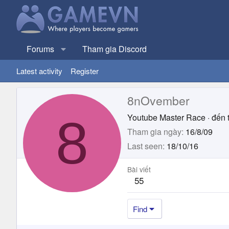
Forums
Tham gia Discord
Latest activity
Register
8nOvember
8
Youtube Master Race
·
đến 
Tham gia ngày
16/8/09
Last seen
18/10/16
Bài viết
55
Find