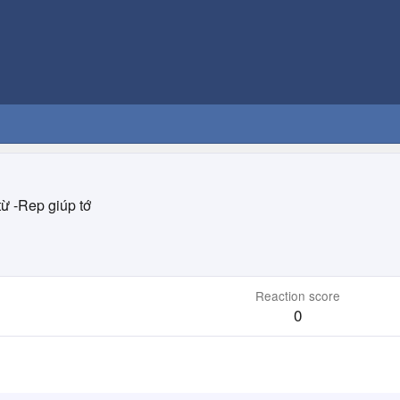
từ
-Rep giúp tớ
Reaction score
0