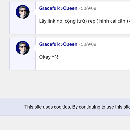
Graceful<>Queen
30/9/09
Lấy link nơi cộng (trừ) rep ( hình cái cân 
Graceful<>Queen
30/9/09
Okay ^^!~
This site uses cookies. By continuing to use this sit
Chọn giao diện
Change width