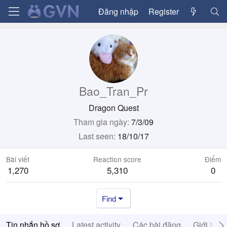
Đăng nhập
Register
Bao_Tran_Pr
Dragon Quest
Tham gia ngày
7/3/09
Last seen
18/10/17
Bài viết
Reaction score
Điểm
1,270
5,310
0
Find
Tin nhắn hồ sơ
Latest activity
Các bài đăng
Giới thiệ