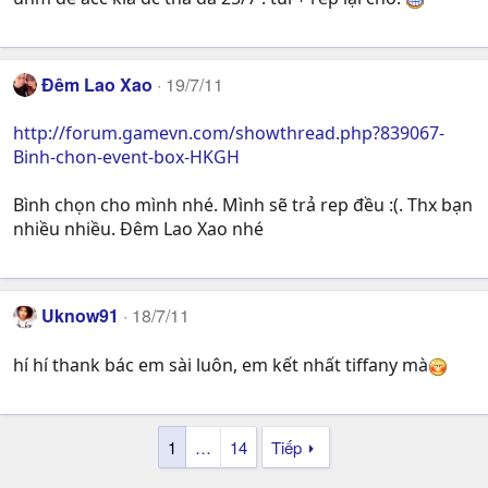
Đêm Lao Xao
19/7/11
http://forum.gamevn.com/showthread.php?839067-
Binh-chon-event-box-HKGH
Bình chọn cho mình nhé. Mình sẽ trả rep đều :(. Thx bạn
nhiều nhiều. Đêm Lao Xao nhé
Uknow91
18/7/11
hí hí thank bác em sài luôn, em kết nhất tiffany mà
1
…
14
Tiếp