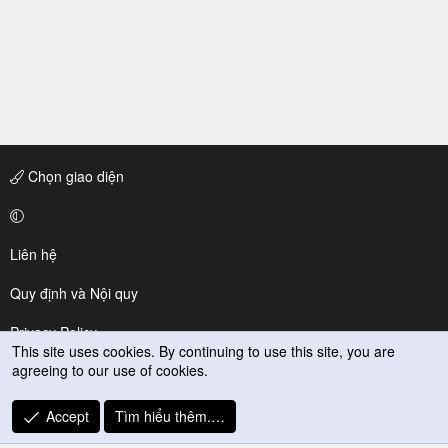
Chọn giao diện
Liên hệ
Quy định và Nội quy
Privacy Policy
This site uses cookies. By continuing to use this site, you are
agreeing to our use of cookies.
Trợ giúp
R
Accept
Tìm hiểu thêm.…
S