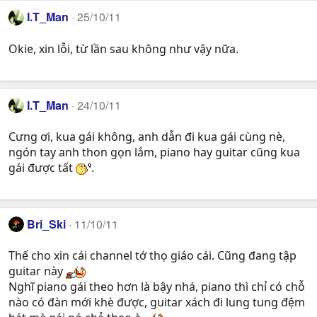
I.T_Man
25/10/11
Okie, xin lỗi, từ lần sau không như vậy nữa.
I.T_Man
24/10/11
Cưng ơi, kua gái không, anh dẫn đi kua gái cùng nè,
ngón tay anh thon gọn lắm, piano hay guitar cũng kua
gái được tất
.
Bri_Ski
11/10/11
Thế cho xin cái channel tớ thọ giáo cái. Cũng đang tập
guitar này
Nghĩ piano gái theo hơn là bậy nhá, piano thì chỉ có chỗ
nào có đàn mới khè được, guitar xách đi lung tung đệm