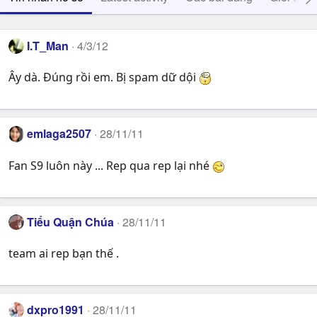
I.T_Man
4/3/12
Ây dà. Đúng rồi em. Bị spam dữ dội
emlaga2507
28/11/11
Fan S9 luôn này ... Rep qua rep lại nhé
Tiểu Quận Chúa
28/11/11
team ai rep bạn thế .
dxpro1991
28/11/11