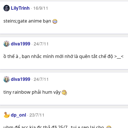
LilyTrinh
16/9/11
steins;gate anime bạn
diva1999
24/7/11
ồ thế à , bạn nhắc mình mới nhớ là quên tắt chế độ >__<
diva1999
24/7/11
tiny rainbow phải hum vậy
dp_onl
23/7/11
uhm để acc kia đc thả đã 25/7 . tui + rep lại cho.