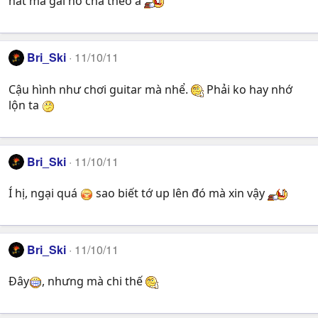
hát mà gái nó chả theo à
Bri_Ski
11/10/11
Cậu hình như chơi guitar mà nhể.
Phải ko hay nhớ
lộn ta
Bri_Ski
11/10/11
Í hị, ngại quá
sao biết tớ up lên đó mà xin vậy
Bri_Ski
11/10/11
Đây
, nhưng mà chi thế