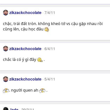
zikzackchocolate
7/4/11
chậc, trái đất tròn. không kheó tớ vs cậu gặp nhau rồi
cũng lên, cậu học đâu
zikzackchocolate
6/4/11
chắc là có ý gì đây
.
zikzackchocolate
5/4/11
. người quen ah
.
Jade
29/3/11