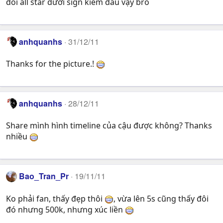
đôi all star dưới sign kiếm đâu vậy bro
anhquanhs
31/12/11
Thanks for the picture.!
anhquanhs
28/12/11
Share mình hình timeline của cậu được không? Thanks
nhiều
Bao_Tran_Pr
19/11/11
Ko phải fan, thấy đẹp thôi
, vừa lên 5s cũng thấy đôi
đó nhưng 500k, nhưng xúc liền