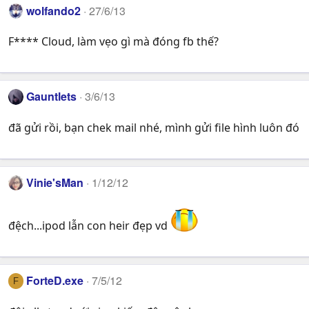
wolfando2
27/6/13
F**** Cloud, làm vẹo gì mà đóng fb thế?
Gauntlets
3/6/13
đã gửi rồi, bạn chek mail nhé, mình gửi file hình luôn đó
Vinie'sMan
1/12/12
đệch...ipod lẫn con heir đẹp vd
ForteD.exe
7/5/12
F