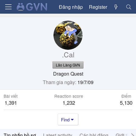
Đăng nhập
Register
.Cal
Lão Làng GVN
Dragon Quest
Tham gia ngày
19/7/09
Bài viết
Reaction score
Điểm
1,391
1,232
5,130
Find
Tin nhắn hồ sơ
Latest activity
Các bài đăng
Giới thiệ