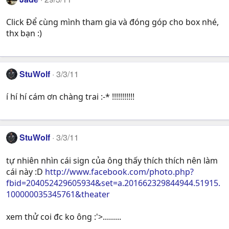
Click Để cùng mình tham gia và đóng góp cho box nhé,
thx bạn :)
StuWolf
3/3/11
í hí hí cám ơn chàng trai :-* !!!!!!!!!!!
StuWolf
3/3/11
tự nhiên nhìn cái sign của ông thấy thích thích nên làm
cái này :D
http://www.facebook.com/photo.php?
fbid=204052429605934&set=a.201662329844944.51915.
100000035345761&theater
xem thử coi đc ko ông :'>.........