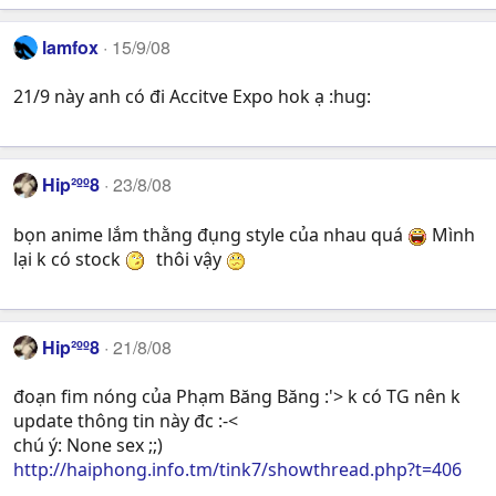
lamfox
15/9/08
21/9 này anh có đi Accitve Expo hok ạ :hug:
Hip²ºº8
23/8/08
bọn anime lắm thằng đụng style của nhau quá
Mình
lại k có stock
thôi vậy
Hip²ºº8
21/8/08
đoạn fim nóng của Phạm Băng Băng :'> k có TG nên k
update thông tin này đc :-<
chú ý: None sex ;;)
http://haiphong.info.tm/tink7/showthread.php?t=406