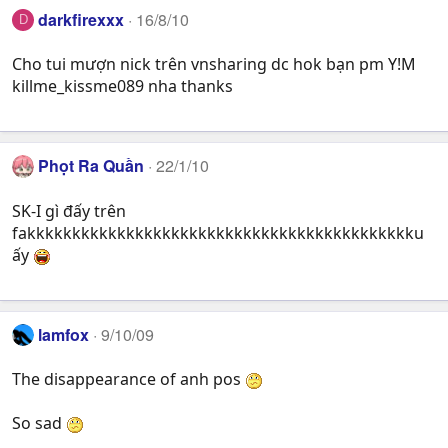
darkfirexxx
16/8/10
D
Cho tui mượn nick trên vnsharing dc hok bạn pm Y!M
killme_kissme089 nha thanks
Phọt Ra Quần
22/1/10
SK-I gì đấy trên
fakkkkkkkkkkkkkkkkkkkkkkkkkkkkkkkkkkkkkkkkkkku
ấy
lamfox
9/10/09
The disappearance of anh pos
So sad