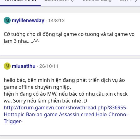
mylifenewday
14/8/13
M
Cờ tuớng cho di động tại game co tuong và tai game vo
lam 3 nha.....^^
miusatthu
26/10/11
M
hello bác, bên mình hiện đang phát triển dịch vụ áo
game offline chuyên nghiệp.
hiện h đang có áo MW, nếu bác có nhu cầu xin check
wa. Sorry nếu làm phiền bác nhé :D
http://forum.gamevn.com/showthread.php?836955-
Hottopic-Ban-ao-game-Assassin-creed-Halo-Chrono-
Trigger-