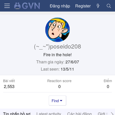
Đăng nhập
Register
(~_~")poseido208
Fire in the hole!
Tham gia ngày
27/6/07
Last seen
13/5/11
Bài viết
Reaction score
Điểm
2,553
0
0
Find
Tin nhắn hồ sơ
Latest activity
Các bài đăng
Giới thiệ