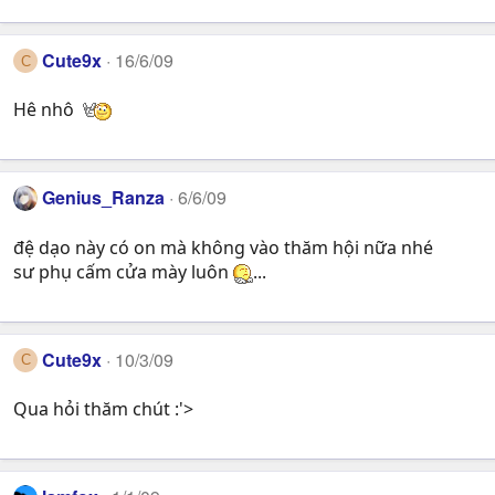
Cute9x
16/6/09
C
Hê nhô
Genius_Ranza
6/6/09
đệ dạo này có on mà không vào thăm hội nữa nhé
sư phụ cấm cửa mày luôn
...
Cute9x
10/3/09
C
Qua hỏi thăm chút :'>