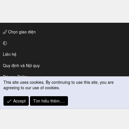
Chọn giao diện
Liên hệ
Quy định và Nội quy
Privacy Policy
This site uses cookies. By continuing to use this site, you are
agreeing to our use of cookies.
Trợ giúp
R
Accept
Tìm hiểu thêm.…
S
S