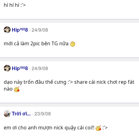
hí hí hí :'>
Hip²ºº8
24/9/08
mới cả làm 2pic bên TG nữa
Hip²ºº8
24/9/08
dạo này trốn đâu thế cưng :'> share cái nick chơi rep fát
nào
Trời ơi...
23/9/08
em ơi cho anh mượn nick quậy cái coi!!
:'>