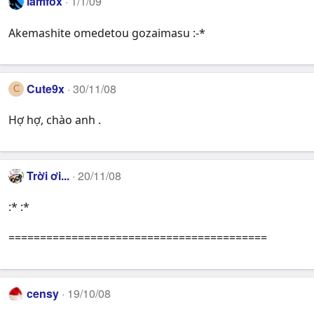
lamfox
1/1/09
Akemashite omedetou gozaimasu :-*
Cute9x
30/11/08
C
Hợ hợ, chào anh .
Trời ơi...
20/11/08
:* :*
=========================================
censy
19/10/08