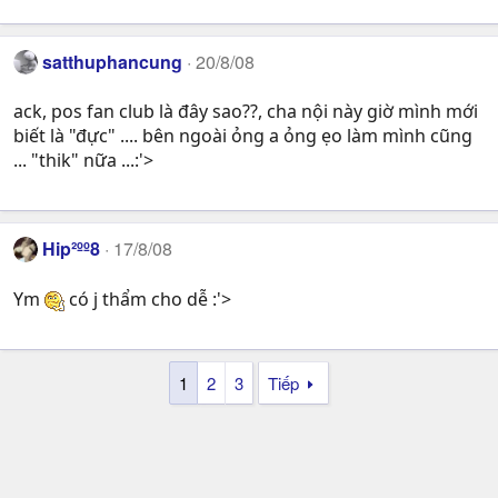
satthuphancung
20/8/08
ack, pos fan club là đây sao??, cha nội này giờ mình mới
biết là "đực" .... bên ngoài ỏng a ỏng ẹo làm mình cũng
... "thik" nữa ...:'>
Hip²ºº8
17/8/08
Ym
có j thẩm cho dễ :'>
1
2
3
Tiếp