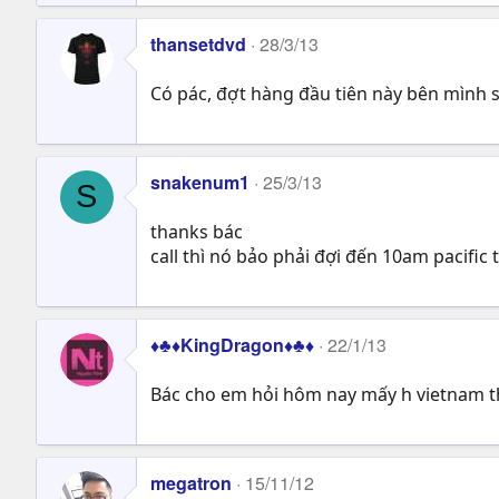
thansetdvd
28/3/13
Có pác, đợt hàng đầu tiên này bên mình s
snakenum1
25/3/13
S
thanks bác
call thì nó bảo phải đợi đến 10am pacific
♦♣♦KingDragon♦♣♦
22/1/13
Bác cho em hỏi hôm nay mấy h vietnam thì
megatron
15/11/12