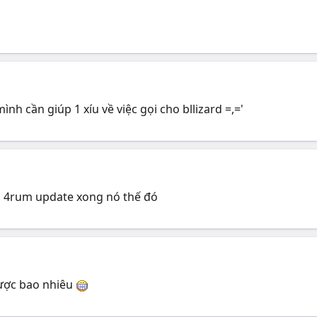
nh cần giúp 1 xíu về việc gọi cho bllizard =,='
g, 4rum update xong nó thế đó
a được bao nhiêu