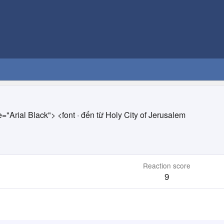
e="Arial Black"> <font
·
đến từ
Holy City of Jerusalem
Reaction score
9