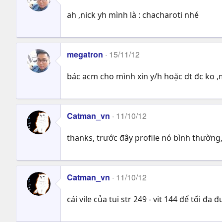
ah ,nick yh mình là : chacharoti nhé
megatron
15/11/12
bác acm cho mình xin y/h hoặc dt đc ko ,mì
Catman_vn
11/10/12
thanks, trước đây profile nó bình thườn
Catman_vn
11/10/12
cái vile của tui str 249 - vit 144 để tối đ