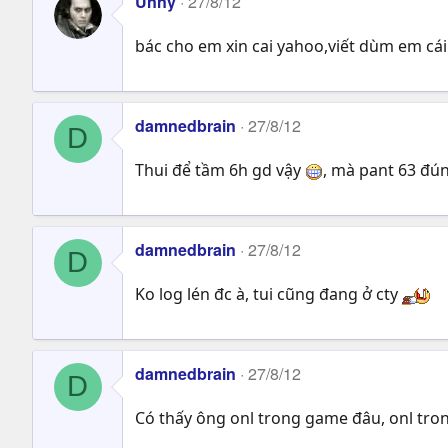
Unny
27/8/12
bác cho em xin cai yahoo,viết dùm em cái 
damnedbrain
27/8/12
D
Thui để tầm 6h gd vậy
, mà pant 63 đún
damnedbrain
27/8/12
D
Ko log lén đc à, tui cũng đang ở cty
damnedbrain
27/8/12
D
Có thấy ông onl trong game đâu, onl tro