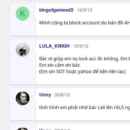
kingofgamesd2
16/9/12
K
Mình cũng bị block account do bán đồ AH
LULA_KNIGH
15/9/12
Bác ơi giúp em vụ lock acc đc không. Em 
Em xin cảm ơn bác
(Em xin SDT hoặc yahoo để tiện liên lạc)
Unny
30/8/12
tình hình em phải nhờ bác call lên rồi,5 n