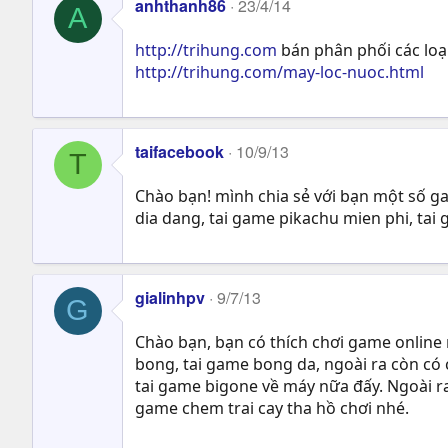
anhthanh86
23/4/14
A
http://trihung.com
bán phân phối các loạ
http://trihung.com/may-loc-nuoc.html
taifacebook
10/9/13
T
Chào bạn! mình chia sẻ với bạn một số ga
dia dang, tai game pikachu mien phi, tai
gialinhpv
9/7/13
G
Chào bạn, bạn có thích chơi game online
bong, tai game bong da, ngoài ra còn có c
tai game bigone về máy nữa đấy. Ngoài ra
game chem trai cay tha hồ chơi nhé.