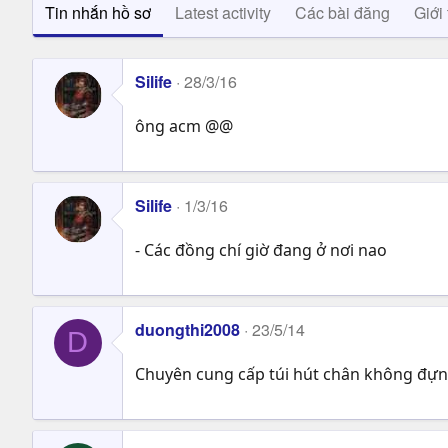
Tin nhắn hồ sơ
Latest activity
Các bài đăng
Giới 
Silife
28/3/16
ông acm @@
Silife
1/3/16
- Các đồng chí giờ đang ở nơi nao
duongthi2008
23/5/14
D
Chuyên cung cấp túi hút chân không đựn