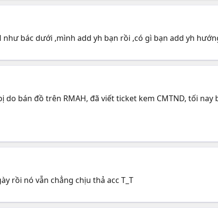
 như bác dưới ,mình add yh bạn rồi ,có gì bạn add yh hướn
bị do bán đồ trên RMAH, đã viết ticket kem CMTND, tối nay b
gày rồi nó vẫn chẳng chịu thả acc T_T