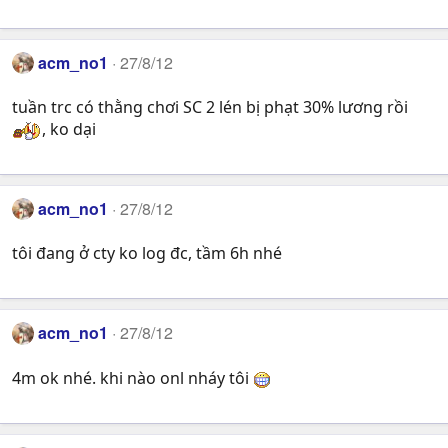
acm_no1
27/8/12
tuần trc có thằng chơi SC 2 lén bị phạt 30% lương rồi
, ko dại
acm_no1
27/8/12
tôi đang ở cty ko log đc, tầm 6h nhé
acm_no1
27/8/12
4m ok nhé. khi nào onl nháy tôi