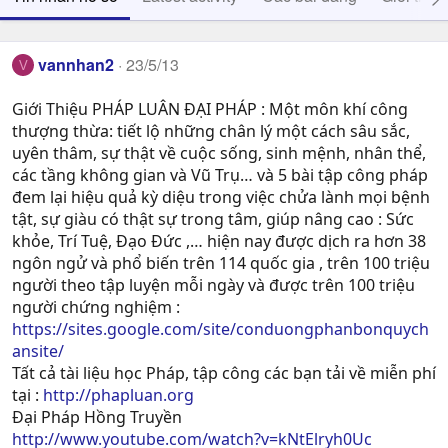
vannhan2
23/5/13
V
Giới Thiệu PHÁP LUÂN ĐẠI PHÁP : Một môn khí công
thượng thừa: tiết lộ những chân lý một cách sâu sắc,
uyên thâm, sự thật về cuộc sống, sinh mệnh, nhân thể,
các tầng không gian và Vũ Trụ… và 5 bài tập công pháp
đem lại hiệu quả kỳ diệu trong việc chửa lành mọi bệnh
tật, sự giàu có thật sự trong tâm, giúp nâng cao : Sức
khỏe, Trí Tuệ, Ðạo Ðức ,… hiện nay được dịch ra hơn 38
ngôn ngử và phổ biến trên 114 quốc gia , trên 100 triệu
người theo tập luyện mỗi ngày và được trên 100 triệu
người chứng nghiệm :
https://sites.google.com/site/conduongphanbonquych
ansite/
Tất cả tài liệu học Pháp, tập công các bạn tải về miễn phí
tại :
http://phapluan.org
Đại Pháp Hồng Truyền
http://www.youtube.com/watch?v=kNtElryh0Uc