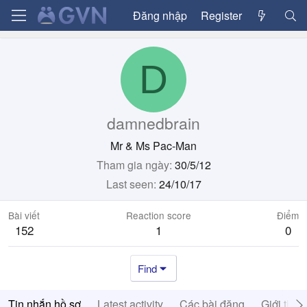
Đăng nhập
Register
D
damnedbrain
Mr & Ms Pac-Man
Tham gia ngày
30/5/12
Last seen
24/10/17
Bài viết
Reaction score
Điểm
152
1
0
Find
Tin nhắn hồ sơ
Latest activity
Các bài đăng
Giới thiệ