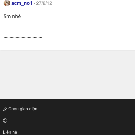
acm_no1
27/8/12
5m nhé
................................
Chọn giao diện
Liên hệ