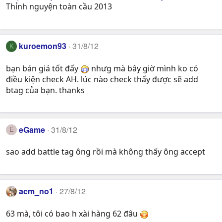
Thỉnh nguyện toàn cầu 2013
kuroemon93
31/8/12
K
bạn bán giá tốt đấy
nhưg mà bây giờ mình ko có
điều kiện check AH. lúc nào check thấy được sẽ add
btag của bạn. thanks
eGame
31/8/12
E
sao add battle tag ông rồi mà không thấy ông accept
acm_no1
27/8/12
63 mà, tôi có bao h xài hàng 62 đâu