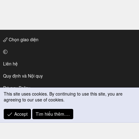
Chọn giao diện
Liên hệ
Quy định và Nội quy
Privacy Policy
This site uses cookies. By continuing to use this site, you are
agreeing to our use of cookies.
Trợ giúp
R
Accept
Tìm hiểu thêm.…
S
S