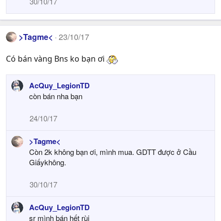
30/10/17
>Tagme<
23/10/17
Có bán vàng Bns ko bạn ơi
AcQuy_LegionTD
còn bán nha bạn
24/10/17
>Tagme<
Còn 2k không bạn ơi, mình mua. GDTT được ở Cầu
Giấykhông.
30/10/17
AcQuy_LegionTD
sr mình bán hết rùi