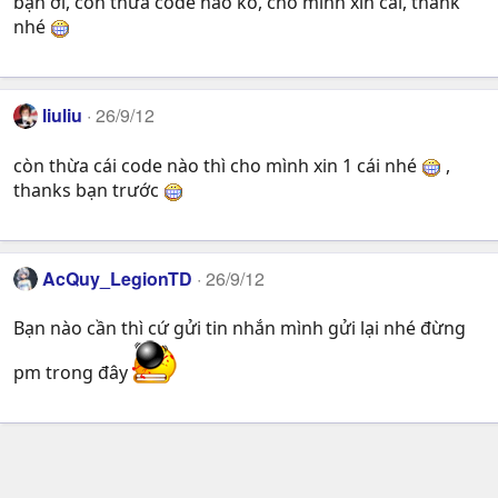
bạn ơi, còn thừa code nào ko, cho mình xin cái, thank
nhé
liuliu
26/9/12
còn thừa cái code nào thì cho mình xin 1 cái nhé
,
thanks bạn trước
AcQuy_LegionTD
26/9/12
Bạn nào cần thì cứ gửi tin nhắn mình gửi lại nhé đừng
pm trong đây