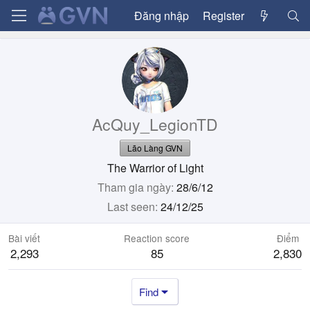
Đăng nhập
Register
AcQuy_LegionTD
Lão Làng GVN
The Warrior of Light
Tham gia ngày
28/6/12
Last seen
24/12/25
Bài viết
Reaction score
Điểm
2,293
85
2,830
Find