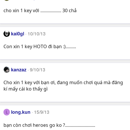
cho xin 1 key với .................. 30 chả
kai0gl
10/10/13
Con xin 1 key HOTO đi bạn :).........
kanzaz
9/10/13
Cho xin 1 key với bạn ơi, đang muốn chơi quá mà đăng
kí mấy cái ko thấy gì
long.kun
15/9/13
L
bạn còn chơi heroes go ko ?..........................