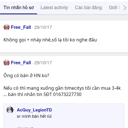
Tin nhắn hồ sơ
Latest activity
Các bài đăng
Giới thiệ
Free_Fall
29/10/17
Không gọi + nháy nhé,số lạ tôi ko nghe đâu
Free_Fall
29/10/17
Ông có bán ở HN ko?
Nếu có thì mang xuống gần timecitys tôi cần mua 3-4k
... bán thì nhắn tin SĐT 01673227730
AcQuy_LegionTD
sr minh bán hết rùi