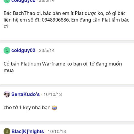
C
Bác BachThao ơi, bác bán em ít Plat được ko, có gì bác
liên hệ em số đt: 0948906886. Em đang cần Plat lắm bác
ơi
coldguy02
23/5/14
C
Có bán Platinum Warframe ko bạn ơi, tớ đang muốn
mua
SertaKudo's
10/10/13
cho tớ 1 key nha bạn
Blac[K]²nights
10/10/13
B