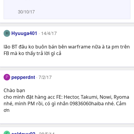
30/10/17
Hyuuga401
14/4/17
H
lão BT đâu ko buôn bán bên warframe nữa à ta pm trên
FB mà ko thấy trả lời gì cả
pepperdnt
7/2/17
P
Chào bạn
cho mình đặt hàng acc FE: Hector, Takumi, Nowi, Ryoma
nhé, mình PM rồi, có gì nhắn 09836060haiba nhé. Cảm
ơn
coldguy02
28/5/14