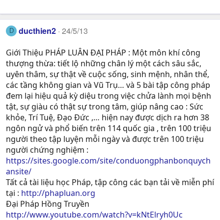
ducthien2
24/5/13
D
Giới Thiệu PHÁP LUÂN ĐẠI PHÁP : Một môn khí công
thượng thừa: tiết lộ những chân lý một cách sâu sắc,
uyên thâm, sự thật về cuộc sống, sinh mệnh, nhân thể,
các tầng không gian và Vũ Trụ… và 5 bài tập công pháp
đem lại hiệu quả kỳ diệu trong việc chửa lành mọi bệnh
tật, sự giàu có thật sự trong tâm, giúp nâng cao : Sức
khỏe, Trí Tuệ, Ðạo Ðức ,… hiện nay được dịch ra hơn 38
ngôn ngử và phổ biến trên 114 quốc gia , trên 100 triệu
người theo tập luyện mỗi ngày và được trên 100 triệu
người chứng nghiệm :
https://sites.google.com/site/conduongphanbonquych
ansite/
Tất cả tài liệu học Pháp, tập công các bạn tải về miễn phí
tại :
http://phapluan.org
Đại Pháp Hồng Truyền
http://www.youtube.com/watch?v=kNtElryh0Uc