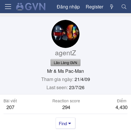
Đăng nhập
Register
agentZ
Lão Làng GVN
Mr & Ms Pac-Man
Tham gia ngày
21/4/09
Last seen
23/7/26
Bài viết
Reaction score
Điểm
207
294
4,430
Find