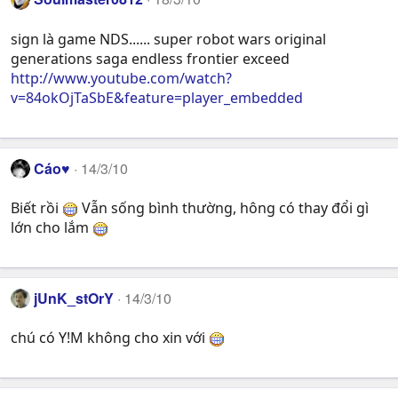
sign là game NDS...... super robot wars original
generations saga endless frontier exceed
http://www.youtube.com/watch?
v=84okOjTaSbE&feature=player_embedded
Cáo♥
14/3/10
Biết rồi
Vẫn sống bình thường, hông có thay đổi gì
lớn cho lắm
jUnK_stOrY
14/3/10
chú có Y!M không cho xin với