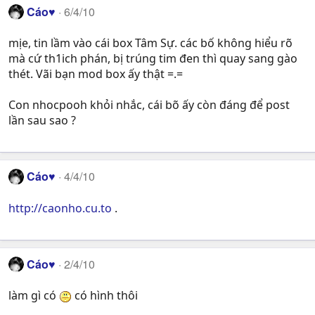
Cáo♥
6/4/10
mịe, tin lầm vào cái box Tâm Sự. các bố không hiểu rõ
mà cứ th1ich phán, bị trúng tim đen thì quay sang gào
thét. Vãi bạn mod box ấy thật =.=
Con nhocpooh khỏi nhắc, cái bõ ấy còn đáng để post
lần sau sao ?
Cáo♥
4/4/10
http://caonho.cu.to
.
Cáo♥
2/4/10
làm gì có
có hình thôi