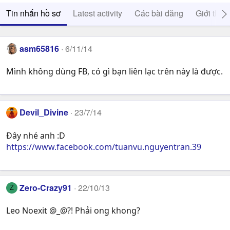
Tin nhắn hồ sơ
Latest activity
Các bài đăng
Giới thiệ
asm65816
6/11/14
Mình không dùng FB, có gì bạn liên lạc trên này là được.
Devil_Divine
23/7/14
Đây nhé anh :D
https://www.facebook.com/tuanvu.nguyentran.39
Zero-Crazy91
22/10/13
Z
Leo Noexit @_@?! Phải ong khong?