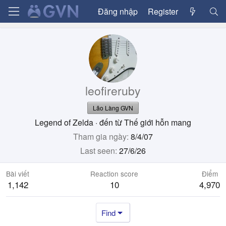
Đăng nhập
Register
leofireruby
Lão Làng GVN
Legend of Zelda
·
đến từ
Thế giới hỗn mang
Tham gia ngày
8/4/07
Last seen
27/6/26
Bài viết
Reaction score
Điểm
1,142
10
4,970
Find