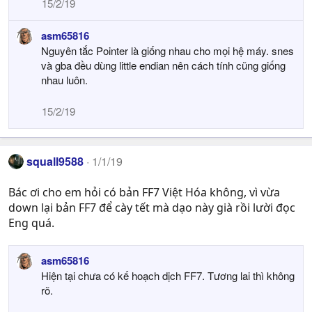
15/2/19
asm65816
Nguyên tắc Pointer là giống nhau cho mọi hệ máy. snes
và gba đều dùng little endian nên cách tính cũng giống
nhau luôn.
15/2/19
squall9588
1/1/19
Bác ơi cho em hỏi có bản FF7 Việt Hóa không, vì vừa
down lại bản FF7 để cày tết mà dạo này già rồi lười đọc
Eng quá.
asm65816
Hiện tại chưa có kế hoạch dịch FF7. Tương lai thì không
rõ.