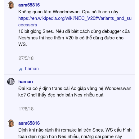
asm65816
Không quan tâm Wonderswan. Cpu nó là con này
https://en.wikipedia.org/wiki/NEC_V20#Variants_and_su
ccessors
16 bit giống Snes. Nếu đã biết cách dùng debugger của
Nes/snes thì học thêm V20 là có thể dùng được cho
WS.
27/5/18
haman
R
e
haman
a
Đại ka có ý định trans cái Áo giáp vàng hệ Wonderswan
c
t
ko? Chơi thấy đẹp hơn bản Nes nhiều quá.
i
o
17/6/18
n
s
asm65816
:
Định khi nào rãnh thì remake lại trên Snes. WS cấu hình
toàn diện ngon hơn Nes nhiều, nhưng cái game này