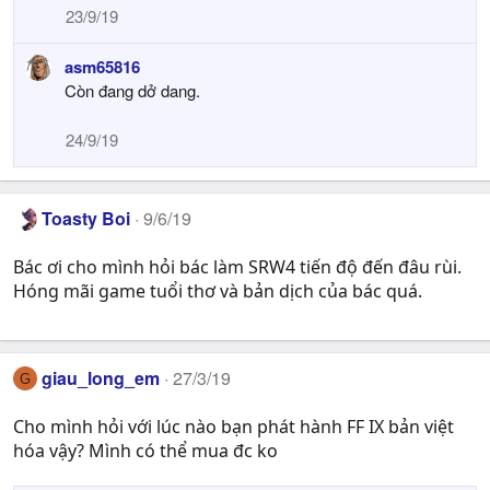
23/9/19
asm65816
Còn đang dở dang.
24/9/19
Toasty Boi
9/6/19
Bác ơi cho mình hỏi bác làm SRW4 tiến độ đến đâu rùi.
Hóng mãi game tuổi thơ và bản dịch của bác quá.
giau_long_em
27/3/19
G
Cho mình hỏi với lúc nào bạn phát hành FF IX bản việt
hóa vậy? Mình có thể mua đc ko