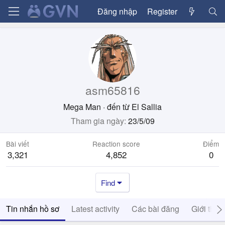
Đăng nhập
Register
asm65816
Mega Man
·
đến từ
El Sallia
Tham gia ngày
23/5/09
Bài viết
Reaction score
Điểm
3,321
4,852
0
Find
Tin nhắn hồ sơ
Latest activity
Các bài đăng
Giới thiệ