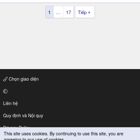
1
…
17
Tiếp
Chọn giao diện
Liên hệ
Quy định và Nội quy
Privacy Policy
This site uses cookies. By continuing to use this site, you are
agreeing to our use of cookies.
Trợ giúp