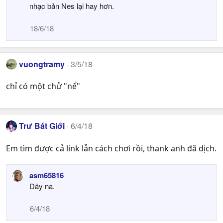
nhạc bản Nes lại hay hơn.
18/6/18
vuongtramy
3/5/18
chỉ có một chử "nể"
Trư Bát Giới
6/4/18
Em tìm được cả link lẫn cách chơi rồi, thank anh đã dịch.
asm65816
Dãy na.
6/4/18