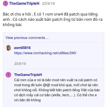
TheGameTripleH
23/9/19
T
Bác ơi cho e hỏi . E có 1 rom srw4 đã patch qua tiếng
anh . Có cách nào xuất bản patch Eng từ bản rom đó ra
không bác
View previous comments…
asm65816
https://www.romhacking.net/utilities/240/
23/9/19
TheGameTripleH
T
Cái rom của e nó là bản mod nên xuất ra cái patch có
mod trong đó luôn @@ mod khó quá, mới chơi lại nên
chơi không nổi. Không biết bản patch tiếng Việt của bác
có dịch mấy cái cơ bản (skills, tech,... ). Có thể cho e
xin bản đó không