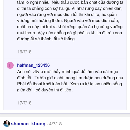
tâm lo nghĩ nhiều. Nếu thấu được bản chất của đường ta
đi thì ta chẳng còn sợ hãi gì. Ví như rừng cây chiên đàn,
người vào rừng với mục đích tốt thì khi đi ra, áo quần
vương mùi hương thơm. Người vào với mục đích xấu,
chặt hạ cây thì khi ra khỏi rừng, quần áo họ cũng vướng
mùi thơm. Vậy nên chẳng có gì phải lo khi ta đi trên con
đường ắt sẽ thành, ắt sẽ thắng.
16/7/18
halfman_123456
H
Anh nói vậy e mới thấy mình quá để tâm vào cái mục
đích rồi . Trước giờ e chỉ mong tìm được con đường như
Phật để thoát khỏi luân hồi . Xem ra tự tại an nhiên sống
giữa đời , có duyên thì đi tiếp .
17/7/18
shaman_khung
4/7/18