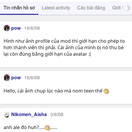
Tin nhắn hồ sơ
Latest activity
Các bài đăng
Giới thiệ
pow
16/6/08
Hình như ảnh profile của mod thì giới hạn cho phép to
hơn thành viên thì phải. Cái ảnh của mình bị nó thu bé
lại còn đúng bằng giới hạn của avatar :(
pow
16/6/08
Hello, cái ảnh chụp lúc nào mà nom teen thế
Nikomen_Aisha
3/6/08
anh ale đó huh?.....
......