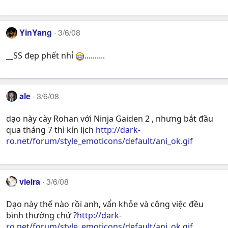
YinYang
3/6/08
__SS đẹp phết nhỉ
..........
ale
3/6/08
dạo này cày Rohan với Ninja Gaiden 2 , nhưng bắt đầu
qua tháng 7 thì kín lịch
http://dark-
ro.net/forum/style_emoticons/default/ani_ok.gif
vieira
3/6/08
Dạo này thế nào rồi anh, vẩn khỏe và công việc đều
bình thường chứ ?
http://dark-
ro.net/forum/style_emoticons/default/ani_ok.gif