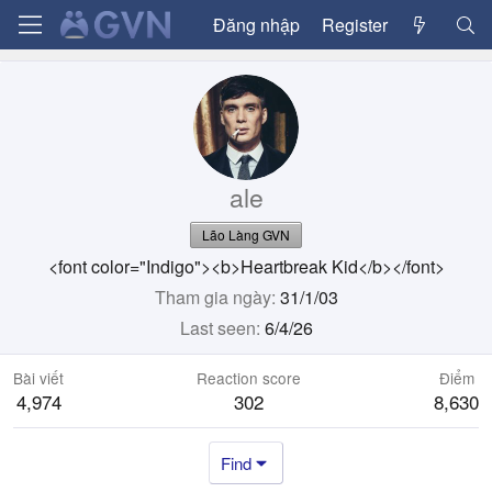
Đăng nhập
Register
ale
Lão Làng GVN
<font color="Indigo"><b>Heartbreak Kid</b></font>
Tham gia ngày
31/1/03
Last seen
6/4/26
Bài viết
Reaction score
Điểm
4,974
302
8,630
Find