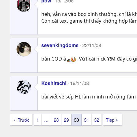
pow
13/12/08
heh, vẫn ra vào box bình thường, chỉ là kh
Còn cái text game thì thấy không hợp lắ
sevenkingdoms
22/11/08
bắn COD à
. Vứt cái nick Y!M đây có gì
Koshirachi
19/11/08
bài viết về sếp HL làm mình mở rộng tầ
Trước
1
…
28
29
30
31
32
Tiếp