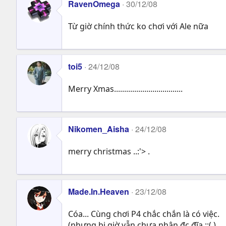
RavenOmega
30/12/08
Từ giờ chính thức ko chơi với Ale nữa
toi5
24/12/08
Merry Xmas..................................
Nikomen_Aisha
24/12/08
merry christmas ..:'> .
Made.In.Heaven
23/12/08
Cóa... Cùng chơi P4 chắc chắn là có việc.
(nhưng bi giờ vẫn chưa nhận đc đĩa ::( )