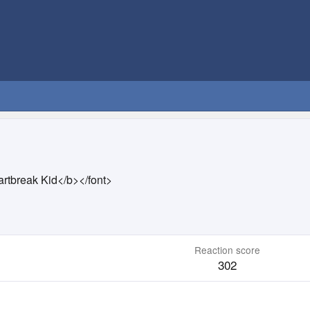
rtbreak Kid</b></font>
Reaction score
302