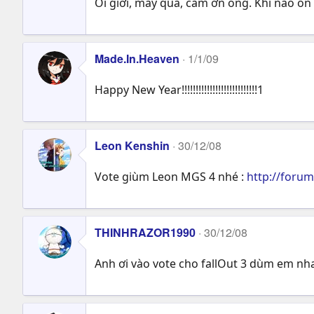
Ôi giời, may quá, cám ơn ông. Khi nào ổn ổ
Made.In.Heaven
1/1/09
Happy New Year!!!!!!!!!!!!!!!!!!!!!!!!!!!1
Leon Kenshin
30/12/08
Vote giùm Leon MGS 4 nhé :
http://for
THINHRAZOR1990
30/12/08
Anh ơi vào vote cho fallOut 3 dùm em n