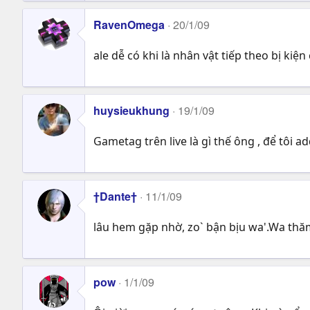
RavenOmega
20/1/09
ale dễ có khi là nhân vật tiếp theo bị kiện
huysieukhung
19/1/09
Gametag trên live là gì thế ông , để tôi ad
†Dante†
11/1/09
lâu hem gặp nhờ, zo` bận bịu wa'.Wa thă
pow
1/1/09