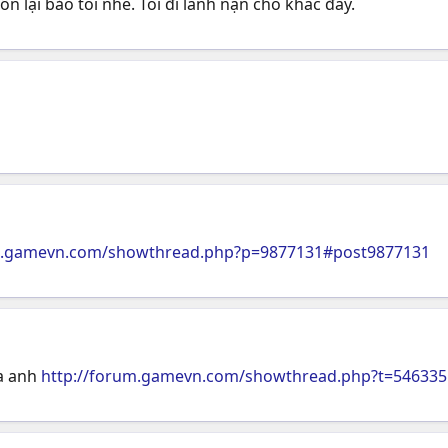
n lại bảo tôi nhé. Tôi đi lánh nạn chỗ khác đây.
um.gamevn.com/showthread.php?p=9877131#post9877131
ha anh
http://forum.gamevn.com/showthread.php?t=546335