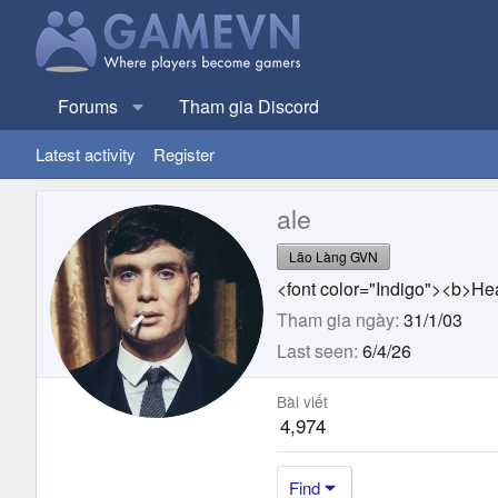
Forums
Tham gia Discord
Latest activity
Register
ale
Lão Làng GVN
<font color="Indigo"><b>Hea
Tham gia ngày
31/1/03
Last seen
6/4/26
Bài viết
4,974
Find