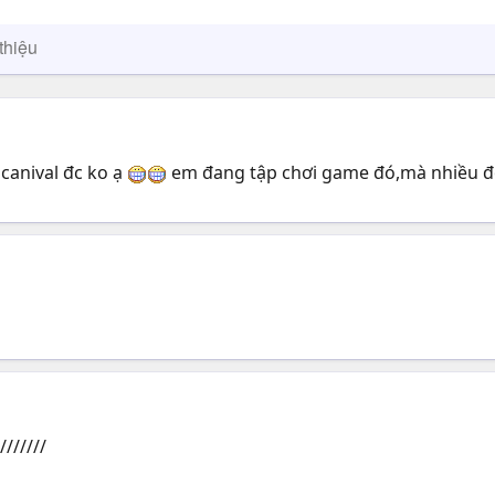
thiệu
 canival đc ko ạ
em đang tập chơi game đó,mà nhiều đo
///////