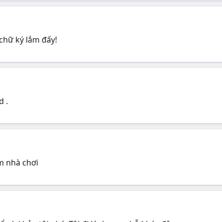
 chữ ký lắm đấy!
d .
m nhà chơi