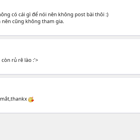
ông có cái gì để nói nên không post bài thôi :)
m nên cũng không tham gia.
 còn rủ rê lào :'>
m mắt,thankx