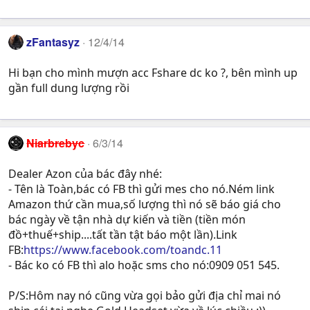
zFantasyz
12/4/14
Hi bạn cho mình mượn acc Fshare dc ko ?, bên mình up
gần full dung lượng rồi
Niarbrebyc
6/3/14
Dealer Azon của bác đây nhé:
- Tên là Toàn,bác có FB thì gửi mes cho nó.Ném link
Amazon thứ cần mua,số lượng thì nó sẽ báo giá cho
bác ngày về tận nhà dự kiến và tiền (tiền món
đồ+thuế+ship....tất tần tật báo một lần).Link
FB:
https://www.facebook.com/toandc.11
- Bác ko có FB thì alo hoặc sms cho nó:0909 051 545.
P/S:Hôm nay nó cũng vừa gọi bảo gửi địa chỉ mai nó