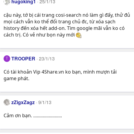
hugoking1
25/1/13
cậu này, tớ bị cái trang cosi-search nó làm gì đấy, thử đủ
mọi cách vẫn ko thể đổi trang chủ đc, từ xóa sạch
history đến xóa hết add-on. Tìm google mãi vẫn ko có
cách trị. Có vẻ như bọn này mới
TROOPER
23/1/13
T
Có tài khoản Vip 4Share.vn ko bạn, mình mượn tải
game phát.
zZigxZagz
9/1/13
Cảm ơn bạn. ........................