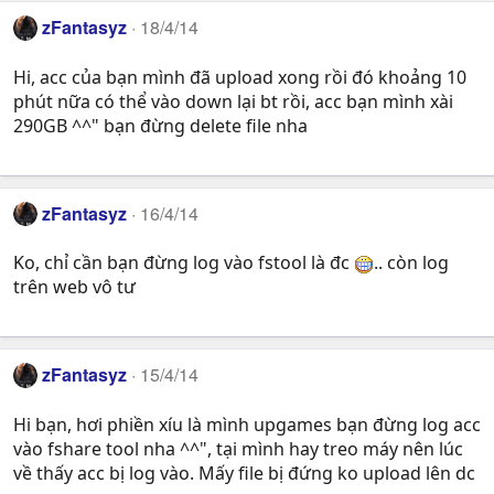
zFantasyz
18/4/14
Hi, acc của bạn mình đã upload xong rồi đó khoảng 10
phút nữa có thể vào down lại bt rồi, acc bạn mình xài
290GB ^^" bạn đừng delete file nha
zFantasyz
16/4/14
Ko, chỉ cần bạn đừng log vào fstool là đc
.. còn log
trên web vô tư
zFantasyz
15/4/14
Hi bạn, hơi phiền xíu là mình upgames bạn đừng log acc
vào fshare tool nha ^^", tại mình hay treo máy nên lúc
về thấy acc bị log vào. Mấy file bị đứng ko upload lên dc