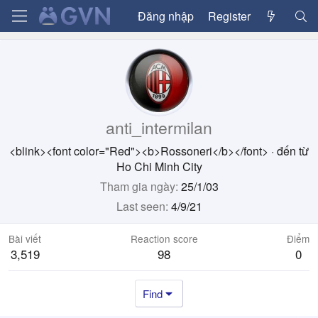
Đăng nhập
Register
anti_intermilan
<blink><font color="Red"><b>Rossoneri</b></font>
·
đến từ
Ho Chi Minh City
Tham gia ngày
25/1/03
Last seen
4/9/21
Bài viết
Reaction score
Điểm
3,519
98
0
Find