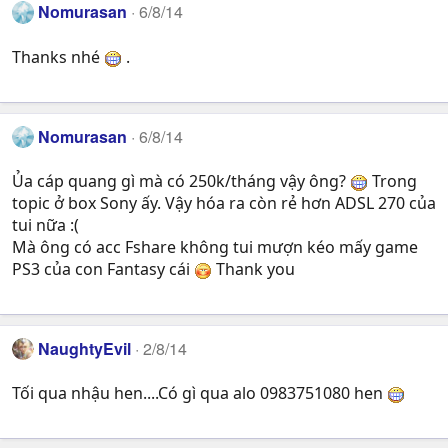
Nomurasan
6/8/14
Thanks nhé
.
Nomurasan
6/8/14
Ủa cáp quang gì mà có 250k/tháng vậy ông?
Trong
topic ở box Sony ấy. Vậy hóa ra còn rẻ hơn ADSL 270 của
tui nữa :(
Mà ông có acc Fshare không tui mượn kéo mấy game
PS3 của con Fantasy cái
Thank you
NaughtyEvil
2/8/14
Tối qua nhậu hen....Có gì qua alo 0983751080 hen