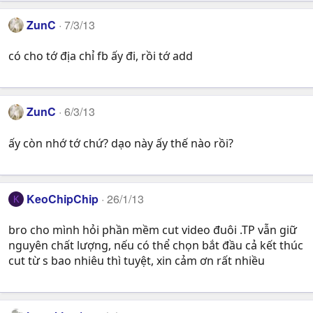
ZunC
7/3/13
có cho tớ địa chỉ fb ấy đi, rồi tớ add
ZunC
6/3/13
ấy còn nhớ tớ chứ? dạo này ấy thế nào rồi?
KeoChipChip
26/1/13
K
bro cho mình hỏi phần mềm cut video đuôi .TP vẫn giữ
nguyên chất lượng, nếu có thể chọn bắt đầu cả kết thúc
cut từ s bao nhiêu thì tuyệt, xin cảm ơn rất nhiều