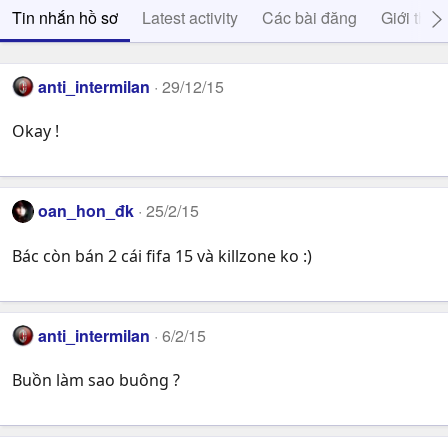
Tin nhắn hồ sơ
Latest activity
Các bài đăng
Giới thiệ
anti_intermilan
29/12/15
Okay !
oan_hon_đk
25/2/15
Bác còn bán 2 cái fifa 15 và killzone ko :)
anti_intermilan
6/2/15
Buồn làm sao buông ?