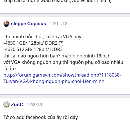
ship cái tai nghe Gold Headset,vừa về lúc chiều :))
steppe Copious
17/11/13
cho mình hỏi chút, có 2 cái VGA này:
-4650 1GB/ 128bit/ DDR2 (?)
-4670 512GB/ 128bit/ DDR3
thì cái nào ngon hơn bạn? màn hình mình 19inch
với VGA không nguồn phụ thì nguồn phụ cỡ bao nhiêu
là ổn?
http://forum.gamevn.com/showthread.php?1118058-
Tu-van-VGA-khong-nguon-phu-choi-Lien-minh
ZunC
12/3/13
Tớ có add facebook của ấy rồi đấy