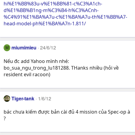
hi%E1%BB%83u-v%E1%BB%81-c%C3%A1ch-
d%E1%BB%B1ng-m%C3%B4-h%C3%ACnh-
%C4%91%E1%BA%A7u-c%E1%BA%A7u-th%E1%BB%A7-
head-model-ph%E1%BA%A7n-1.811/
miumimieu
24/6/12
M
Nếu đc add Yahoo mình nhé:
bo_sua_ngu_trong_lu181288. THanks nhiều (hỏi về
resident evil racoon)
Tiger-tank
1/6/12
bác chưa kiếm được bản cài đủ 4 mission của Spec-op à
?