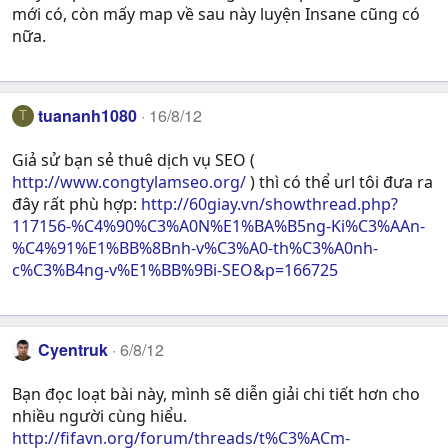
mới có, còn mấy map về sau này luyện Insane cũng có
nữa.
tuananh1080
16/8/12
T
Giả sử bạn sẻ thuê dịch vụ SEO (
http://www.congtylamseo.org/
) thì có thể url tôi đưa ra
đây rất phù hợp:
http://60giay.vn/showthread.php?
117156-%C4%90%C3%A0N%E1%BA%B5ng-Ki%C3%AAn-
%C4%91%E1%BB%8Bnh-v%C3%A0-th%C3%A0nh-
c%C3%B4ng-v%E1%BB%9Bi-SEO&p=166725
Cyentruk
6/8/12
Bạn đọc loạt bài này, mình sẽ diễn giải chi tiết hơn cho
nhiều người cùng hiểu.
http://fifavn.org/forum/threads/t%C3%ACm-