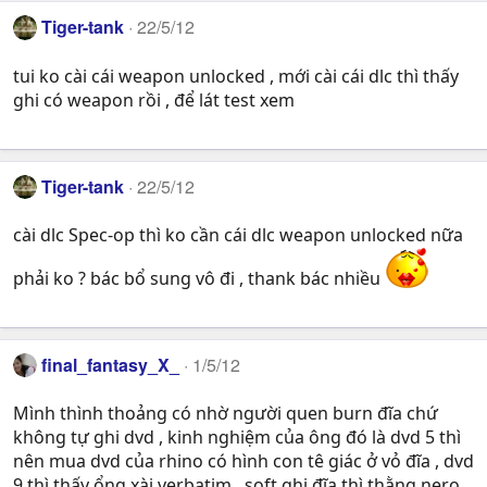
Tiger-tank
22/5/12
tui ko cài cái weapon unlocked , mới cài cái dlc thì thấy
ghi có weapon rồi , để lát test xem
Tiger-tank
22/5/12
cài dlc Spec-op thì ko cần cái dlc weapon unlocked nữa
phải ko ? bác bổ sung vô đi , thank bác nhiều
final_fantasy_X_
1/5/12
Mình thình thoảng có nhờ người quen burn đĩa chứ
không tự ghi dvd , kinh nghiệm của ông đó là dvd 5 thì
nên mua dvd của rhino có hình con tê giác ở vỏ đĩa , dvd
9 thì thấy ổng xài verbatim , soft ghi đĩa thì thằng nero