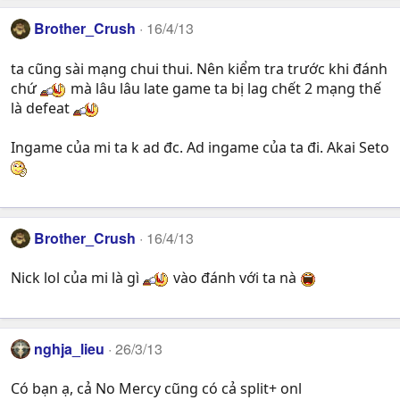
Brother_Crush
16/4/13
ta cũng sài mạng chui thui. Nên kiểm tra trước khi đánh
chứ
mà lâu lâu late game ta bị lag chết 2 mạng thế
là defeat
Ingame của mi ta k ad đc. Ad ingame của ta đi. Akai Seto
Brother_Crush
16/4/13
Nick lol của mi là gì
vào đánh với ta nà
nghja_lieu
26/3/13
Có bạn ạ, cả No Mercy cũng có cả split+ onl