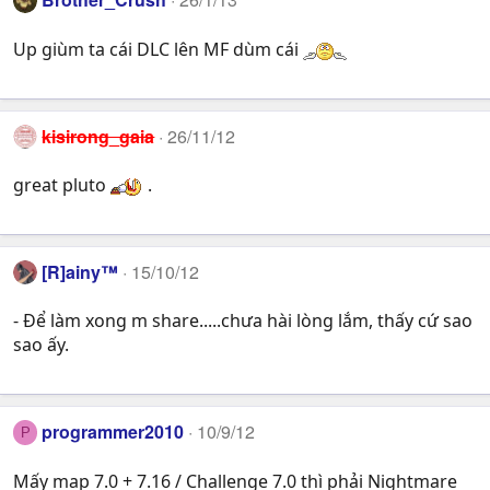
Up giùm ta cái DLC lên MF dùm cái
kisirong_gaia
26/11/12
great pluto
.
[R]ainy™
15/10/12
- Để làm xong m share.....chưa hài lòng lắm, thấy cứ sao
sao ấy.
programmer2010
10/9/12
P
Mấy map 7.0 + 7.16 / Challenge 7.0 thì phải Nightmare