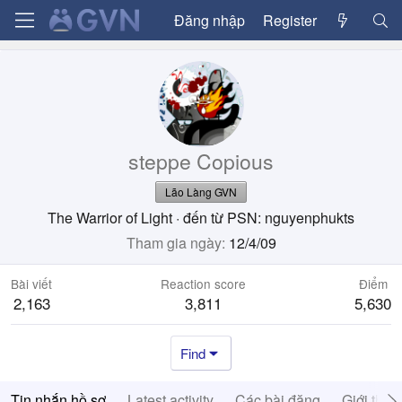
Đăng nhập
Register
steppe Copious
Lão Làng GVN
The Warrior of Light
·
đến từ
PSN: nguyenphukts
Tham gia ngày
12/4/09
Bài viết
Reaction score
Điểm
2,163
3,811
5,630
Find
Tin nhắn hồ sơ
Latest activity
Các bài đăng
Giới thiệ