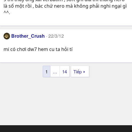
là số một rồi , bác chứ nero mà không phải nghi ngại gì
^^.
Brother_Crush
22/3/12
mi có chơi dw7 hem cu ta hỏi tí
1
…
14
Tiếp