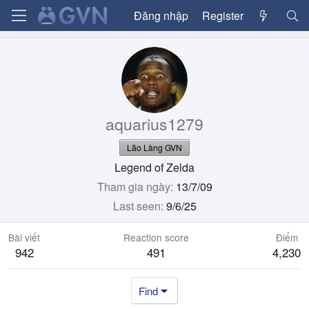
Đăng nhập
Register
aquarius1279
Lão Làng GVN
Legend of Zelda
Tham gia ngày
13/7/09
Last seen
9/6/25
Bài viết
Reaction score
Điểm
942
491
4,230
Find