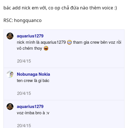
bác add nick em với, co op chả đứa nào thèm voice :)
RSC: hongquanco
aquarius1279
nick mình là aquarius1279
tham gia crew bên voz rồi
vô chém thoy
20/4/15
Nobunaga Nokia
ten crew là gi bác
20/4/15
aquarius1279
voz-imba bro à :v
20/4/15