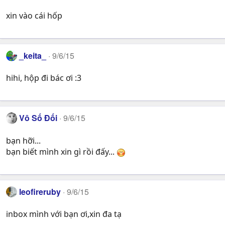
xin vào cái hốp
_keita_
9/6/15
hihi, hộp đi bác ơi :3
Vô Số Đối
9/6/15
bạn hỡi...
bạn biết mình xin gì rồi đấy...
leofireruby
9/6/15
inbox mình với bạn ơi,xin đa tạ