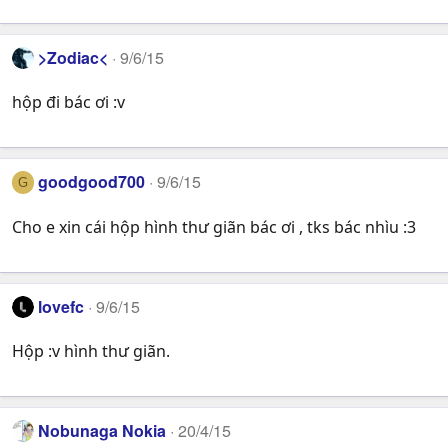
>Zodiac<
9/6/15
hộp đi bác ơi :v
goodgood700
9/6/15
G
Cho e xin cái hộp hình thư giãn bác ơi , tks bác nhìu :3
lovefc
9/6/15
Hộp :v hình thư giãn.
Nobunaga Nokia
20/4/15