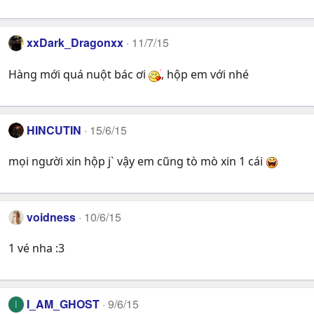
xxDark_Dragonxx
11/7/15
Hàng mới quá nuột bác ơi
, hộp em với nhé
HINCUTIN
15/6/15
mọi người xin hộp j` vậy em cũng tò mò xin 1 cái
voidness
10/6/15
1 vé nha :3
I_AM_GHOST
9/6/15
I