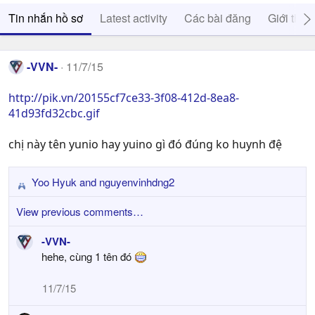
Tin nhắn hồ sơ
Latest activity
Các bài đăng
Giới thiệ
-VVN-
11/7/15
http://pik.vn/20155cf7ce33-3f08-412d-8ea8-
41d93fd32cbc.gif
chị này tên yunio hay yuino gì đó đúng ko huynh đệ
Yoo Hyuk
and
nguyenvinhdng2
R
e
View previous comments…
a
c
-VVN-
t
hehe, cùng 1 tên đó
i
o
11/7/15
n
s