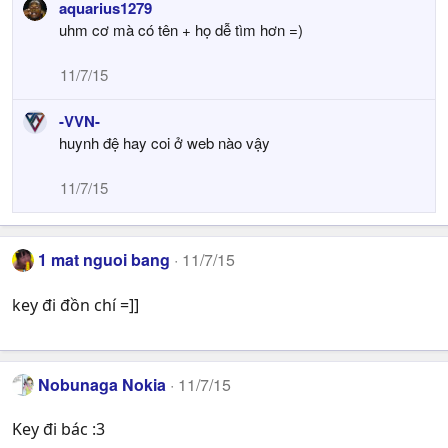
aquarius1279
:
uhm cơ mà có tên + họ dễ tìm hơn =)
11/7/15
-VVN-
huynh đệ hay coi ở web nào vậy
11/7/15
1 mat nguoi bang
11/7/15
key đi đồn chí =]]
Nobunaga Nokia
11/7/15
Key đi bác :3