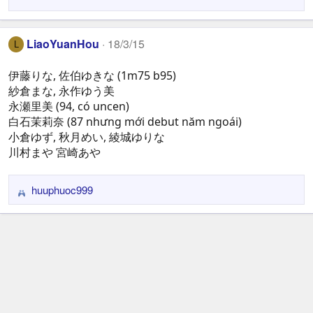
LiaoYuanHou
18/3/15
L
伊藤りな, 佐伯ゆきな (1m75 b95)
紗倉まな, 永作ゆう美
永瀬里美 (94, có uncen)
白石茉莉奈 (87 nhưng mới debut năm ngoái)
小倉ゆず, 秋月めい, 綾城ゆりな
川村まや 宮崎あや
huuphuoc999
R
e
a
c
t
i
o
n