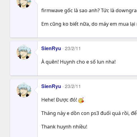
firmwave gốc là sao anh? Tức là downgra
Em cũng ko biết nữa, do máy em mua lại m
SienRyu
23/2/11
À quên! Huynh cho e số lun nha!
SienRyu
23/2/11
Hehe! Được đó!
Tháng này e dồn con ps3 đuối quá rồi, đ
Thank huynh nhiều!