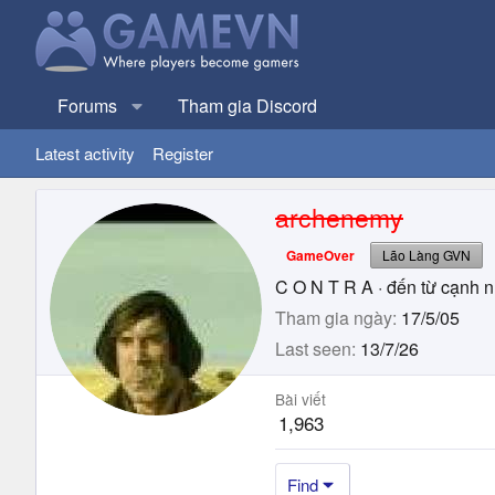
Forums
Tham gia Discord
Latest activity
Register
archenemy
GameOver
Lão Làng GVN
C O N T R A
·
đến từ
cạnh 
Tham gia ngày
17/5/05
Last seen
13/7/26
Bài viết
1,963
Find