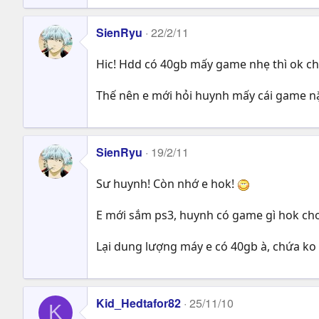
SienRyu
22/2/11
Hic! Hdd có 40gb mấy game nhẹ thì ok c
Thế nên e mới hỏi huynh mấy cái game 
SienRyu
19/2/11
Sư huynh! Còn nhớ e hok!
E mới sắm ps3, huynh có game gì hok chơ
Lại dung lượng máy e có 40gb à, chứa ko
Kid_Hedtafor82
25/11/10
K