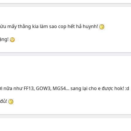
hứu mấy thằng kia làm sao cop hết hả huynh!
nặng!
i nữa như FF13, GOW3, MGS4... sang lại cho e được hok! :d
 đủ!