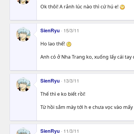
Ok thôi! A rảnh lúc nào thì cứ hú e!
SienRyu
15/3/11
Ho lao thế!
Anh có ở Nha Trang ko, xuống lấy cái ta
SienRyu
13/3/11
Thế thì e ko biết rồi!
Từ hồi sắm mày tới h e chưa vọc vào mấy c
SienRyu
11/3/11