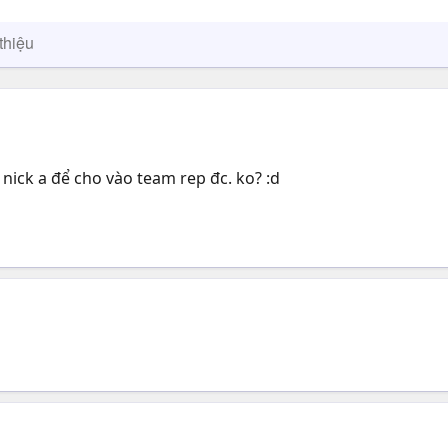
thiệu
ick a để cho vào team rep đc. ko? :d