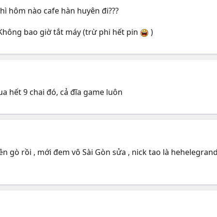
thì hôm nào cafe hàn huyên đi???
Không bao giờ tắt máy (trừ phi hết pin
)
 hết 9 chai đó, cả đĩa game luôn
ên gò rồi , mới đem vô Sài Gòn sửa , nick tao là hehelegra