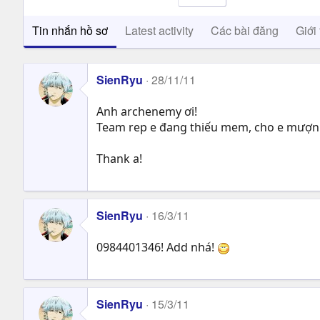
Tin nhắn hồ sơ
Latest activity
Các bài đăng
Giới 
SienRyu
28/11/11
Anh archenemy ơi!
Team rep e đang thiếu mem, cho e mượn n
Thank a!
SienRyu
16/3/11
0984401346! Add nhá!
SienRyu
15/3/11