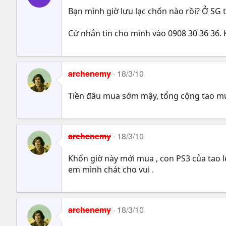
Bạn mình giờ lưu lạc chốn nào rồi? Ở SG 
Cứ nhắn tin cho mình vào 0908 30 36 36. 
archenemy
18/3/10
Tiền đâu mua sớm mậy, tổng cộng tao mua
archenemy
18/3/10
Khốn giờ này mới mua , con PS3 của tao l
em mình chát cho vui .
archenemy
18/3/10