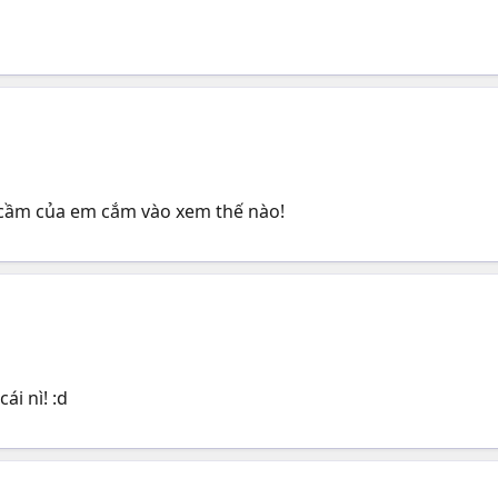
y cầm của em cắm vào xem thế nào!
ái nì! :d