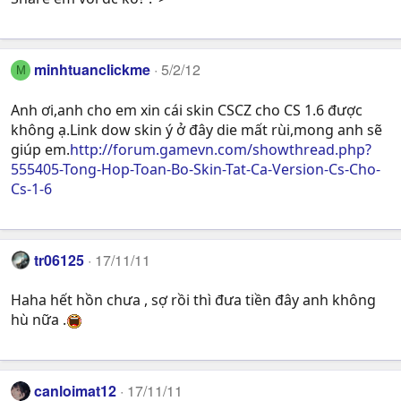
minhtuanclickme
5/2/12
M
Anh ơi,anh cho em xin cái skin CSCZ cho CS 1.6 được
không ạ.Link dow skin ý ở đây die mất rùi,mong anh sẽ
giúp em.
http://forum.gamevn.com/showthread.php?
555405-Tong-Hop-Toan-Bo-Skin-Tat-Ca-Version-Cs-Cho-
Cs-1-6
tr06125
17/11/11
Haha hết hồn chưa , sợ rồi thì đưa tiền đây anh không
hù nữa .
canloimat12
17/11/11