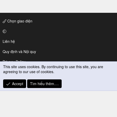
Chọn giao diện
Liên hệ
Quy định và Nội quy
Privacy Policy
This site uses cookies. By continuing to use this site, you are
agreeing to our use of cookies.
Trợ giúp
R
Accept
Tìm hiểu thêm.…
S
S