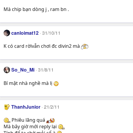
Mà chip bạn dòng j , ram bn .
canloimat12
31/10/11
K có card rờivẫn chơi đc divin2 mà
So_No_Mi
31/8/11
Bí mật nhà nghề mà lị
ThanhJunior
21/2/11
Phiêu lãng quá
Mà bây giờ mới reply lại