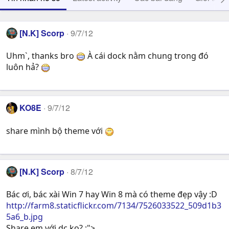
[N.K] Scorp
9/7/12
Uhm`, thanks bro
À cái dock nằm chung trong đó
luôn hả?
KO8E
9/7/12
share mình bộ theme với
[N.K] Scorp
8/7/12
Bác ơi, bác xài Win 7 hay Win 8 mà có theme đẹp vậy :D
http://farm8.staticflickr.com/7134/7526033522_509d1b3
5a6_b.jpg
Share em với dc ko? :">