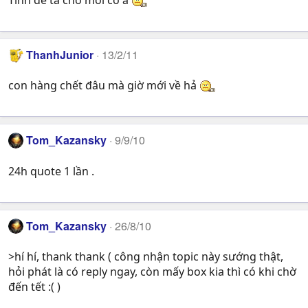
Tính để ta chờ mỏi cổ à
ThanhJunior
13/2/11
con hàng chết đâu mà giờ mới về hả
Tom_Kazansky
9/9/10
24h quote 1 lần .
Tom_Kazansky
26/8/10
>hí hí, thank thank ( công nhận topic này sướng thật,
hỏi phát là có reply ngay, còn mấy box kia thì có khi chờ
đến tết :( )