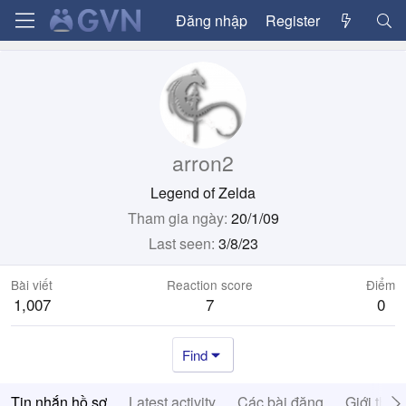
Đăng nhập
Register
arron2
Legend of Zelda
Tham gia ngày
20/1/09
Last seen
3/8/23
Bài viết
Reaction score
Điểm
1,007
7
0
Find
Tin nhắn hồ sơ
Latest activity
Các bài đăng
Giới thiệ