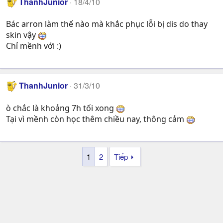
ThanhJunior
18/4/10
Bác arron làm thế nào mà khắc phục lỗi bị dis do thay
skin vậy
Chỉ mềnh với :)
ThanhJunior
31/3/10
ò chắc là khoảng 7h tối xong
Tại vì mềnh còn học thêm chiều nay, thông cảm
1
2
Tiếp