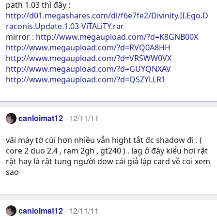
path 1.03 thì đây :
http://d01.megashares.com/dl/f6e7fe2/Divinity.II.Ego.D
raconis.Update.1.03-ViTALiTY.rar
mirror :
http://www.megaupload.com/?d=K8GNB00X
http://www.megaupload.com/?d=RVQ0A8HH
http://www.megaupload.com/?d=VRSWW0VX
http://www.megaupload.com/?d=GUYQNXAV
http://www.megaupload.com/?d=QSZYLLR1
canloimat12
12/11/11
vãi máy tớ cùi hơn nhiều vẫn hight tắt đc shadow đi . (
core 2 duo 2.4 , ram 2gh , gt240 ) . lag ở đây kiểu hơi rật
rật hay là rật tung người dow cái giả lập card về coi xem
sao
canloimat12
12/11/11