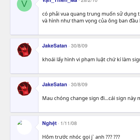
V
có phải vua quang trung muốn sử dụng t
và hình như tham vọng của ông ban đầu l
JakeSatan
30/8/09
khoái lấy hình vi phạm luật chứ kí làm si
JakeSatan
30/8/09
Mau chóng change sign đi...cái sign này 
Nghệt
1/11/08
Hôm trước nhóc gọi j` anh ??? ???