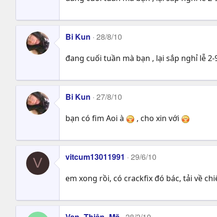
Bi Kun
28/8/10
đang cuối tuần mà bạn , lại sắp nghỉ lễ 2
Bi Kun
27/8/10
bạn có fim Aoi à
, cho xin với
vitcum13011991
29/6/10
V
em xong rồi, có crackfix đó bác, tải về ch
Vạn_Thiên_Mã
28/2/10