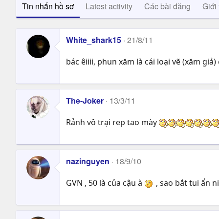
Tin nhắn hồ sơ
Latest activity
Các bài đăng
Giới 
White_shark15
21/8/11
bác êiiii, phun xăm là cái loại vẽ (xăm gi
The-Joker
13/3/11
Rảnh vô trại rep tao mày
nazinguyen
18/9/10
GVN , 50 là của cậu à
, sao bắt tui ẩn n