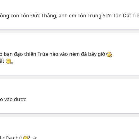
ông con Tôn Đức Thắng, anh em Tôn Trung Sơn Tôn Dật Ti
có bạn đạo thiên Trúa nào vào ném đá bây giờ
đất
ko vào được
-9 nữa chứ
:->