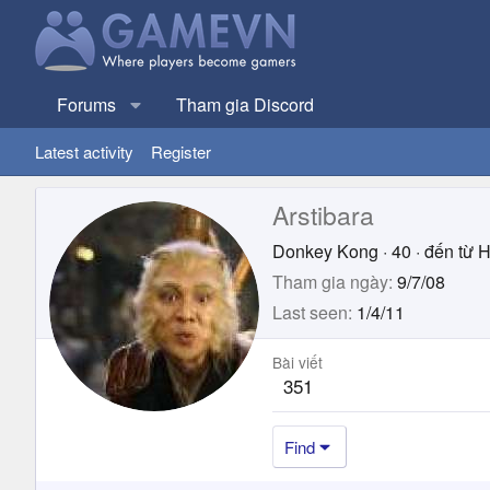
Forums
Tham gia Discord
Latest activity
Register
Arstibara
Donkey Kong
·
40
·
đến từ
H
Tham gia ngày
9/7/08
Last seen
1/4/11
Bài viết
351
Find