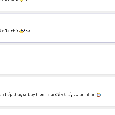
-9 nữa chứ
:->
iến tiếp thôi, sr bây h em mới để ý thấy có tin nhắn