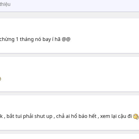
thiệu
ả) chừng 1 tháng nó bay í hã @@
ik , bắt tui phải shut up , chả ai hổ báo hết , xem lại cậu đi