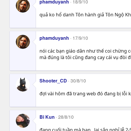
phamduyanh
18/9/10
quả ko hổ danh Tôn hành giả Tôn Ngộ Kh
phamduyanh
17/9/10
nói các bạn giáo dân như thế coi chừng 
mà đúng là tôi cũng đang cay cái vụ đòi 
Shooter_CD
30/8/10
đợi vài hôm đã trang web đó đang bị lỗi 
Bi Kun
28/8/10
đang cuối tuần mà bạn , lại sắp nghỉ lễ 2